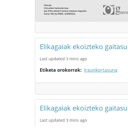
Elikagaiak ekoizteko gaitas
Last updated 3 mins ago
Etiketa orokorrak
Iraunkortasuna
Elikagaiak ekoizteko gaita
Last updated 3 mins ago