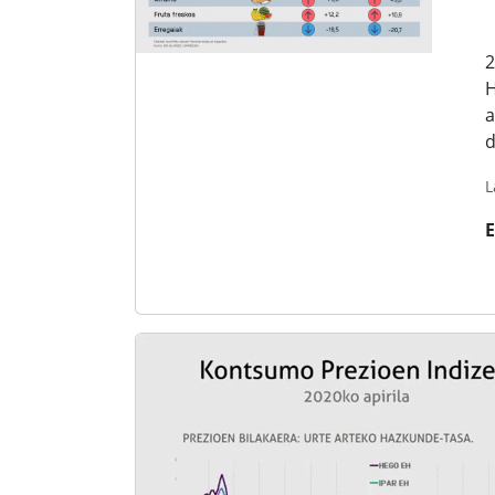
2
H
a
d
L
E