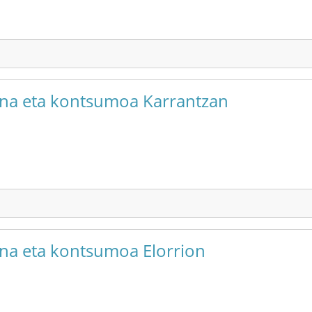
suna eta kontsumoa Karrantzan
una eta kontsumoa Elorrion