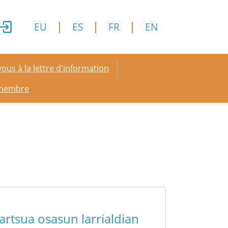
EU
ES
FR
EN
y menu
ous à la lettre d'information
 membre
dartsua osasun larrialdian