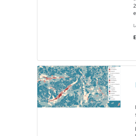
2
e
L
E