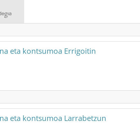
una eta kontsumoa Errigoitin
suna eta kontsumoa Larrabetzun