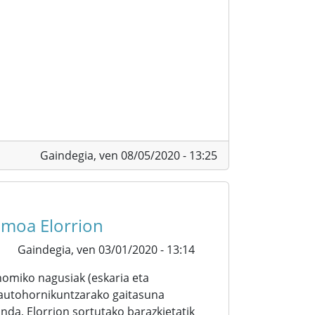
Gaindegia,
ven 08/05/2020 - 13:25
umoa Elorrion
Gaindegia,
ven 03/01/2020 - 13:14
nomiko nagusiak (eskaria eta
 autohornikuntzarako gaitasuna
a, Elorrion sortutako barazkietatik