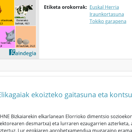
Etiketa orokorrak
Euskal Herria
Iraunkortasuna
Tokiko garapena
Elikagaiak ekoizteko gaitasuna eta konts
HNE Bizkaiarekin elkarlanean Elorrioko dimentsio sozioeko
ektorearen desmartxa) eta lurraren ezaugarrien azterketa,
ztertuz. Lur egokiaren aprobetxamendua mugaraino eramand