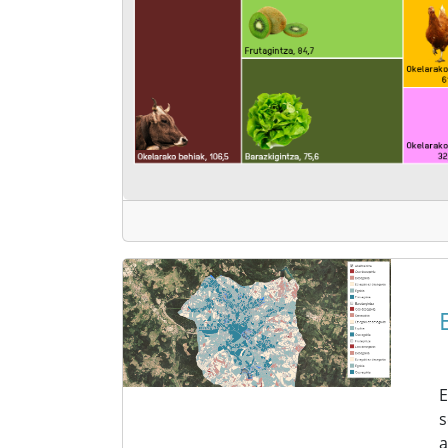
E
s
a