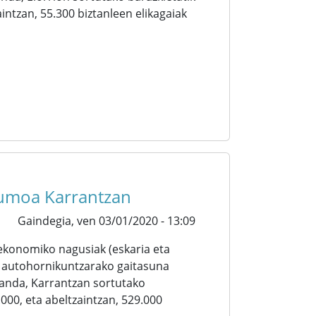
zaintzan, 55.300 biztanleen elikagaiak
tsumoa Karrantzan
Gaindegia,
ven 03/01/2020 - 13:09
ekonomiko nagusiak (eskaria eta
, autohornikuntzarako gaitasuna
anda, Karrantzan sortutako
7.000, eta abeltzaintzan, 529.000