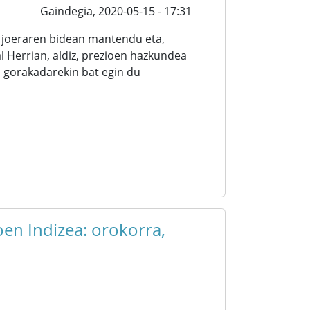
Gaindegia,
2020-05-15 - 17:31
o joeraren bidean mantendu eta,
l Herrian, aldiz, prezioen hazkundea
o gorakadarekin bat egin du
en Indizea: orokorra,