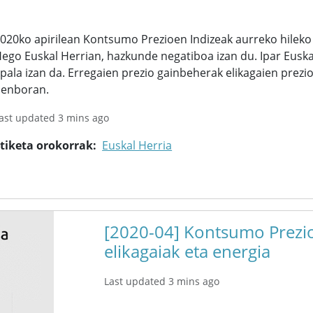
020ko apirilean Kontsumo Prezioen Indizeak aurreko hilek
ego Euskal Herrian, hazkunde negatiboa izan du. Ipar Euska
pala izan da. Erregaien prezio gainbeherak elikagaien prezi
enboran.
ast updated 3 mins ago
tiketa orokorrak
Euskal Herria
[2020-04] Kontsumo Prezio
elikagaiak eta energia
Last updated 3 mins ago