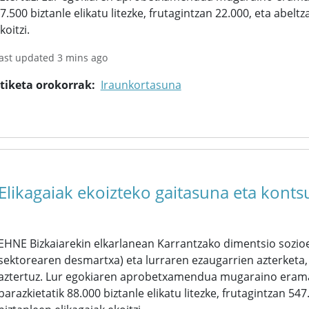
7.500 biztanle elikatu litezke, frutagintzan 22.000, eta abelt
koitzi.
ast updated 3 mins ago
tiketa orokorrak
Iraunkortasuna
Elikagaiak ekoizteko gaitasuna eta kon
EHNE Bizkaiarekin elkarlanean Karrantzako dimentsio sozio
sektorearen desmartxa) eta lurraren ezaugarrien azterketa
aztertuz. Lur egokiaren aprobetxamendua mugaraino eram
barazkietatik 88.000 biztanle elikatu litezke, frutagintzan 54