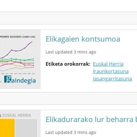
Elikagaien kontsumoa
Last updated 3 mins ago
Etiketa orokorrak
Euskal Herria
Iraunkortasuna
Jasangarritasuna
Elikadurarako lur beharra 
Last updated 3 mins ago