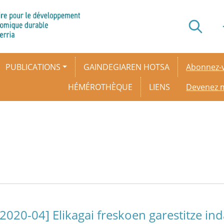
Secondar
PUBLICATIONS
GAINDEGIAREN HOTSA
Abonnez-v
HÉMÉROTHÈQUE
LIENS
Devenez
[2020-04] Elikagai freskoen garestitze in