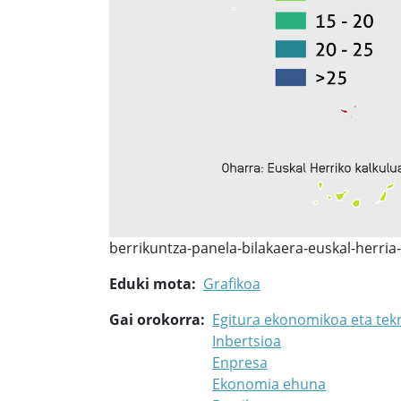
berrikuntza-panela-bilakaera-euskal-herri
Eduki mota
Grafikoa
Gai orokorra
Egitura ekonomikoa eta tek
Inbertsioa
Enpresa
Ekonomia ehuna