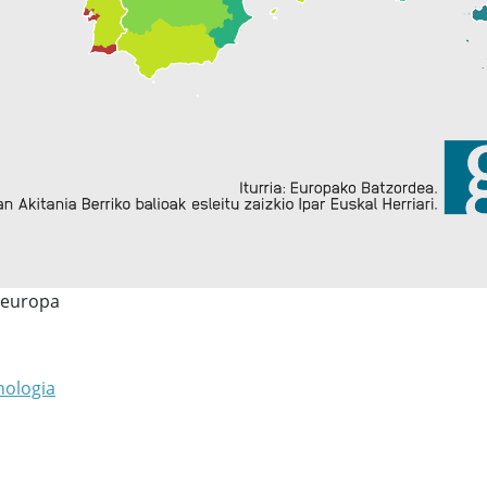
a-europa
nologia