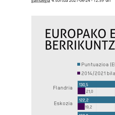
gaindegia
·k sortua
2021-06-24 - 12:59
·an