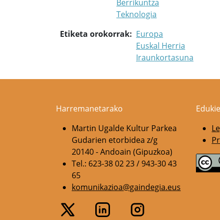
Berrikuntza
Teknologia
Etiketa orokorrak
Europa
Euskal Herria
Iraunkortasuna
Harremanetarako
Edukie
Martin Ugalde Kultur Parkea
Le
Gudarien etorbidea z/g
Pr
20140 - Andoain (Gipuzkoa)
Tel.: 623-38 02 23 / 943-30 43
65
komunikazioa@gaindegia.eus