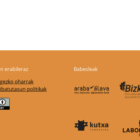
n erabileraz
Babesleak
gezko oharrak
ibatutasun politikak