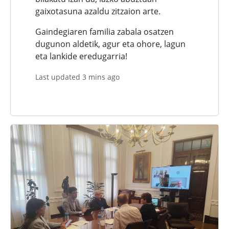
gaixotasuna azaldu zitzaion arte.
Gaindegiaren familia zabala osatzen
dugunon aldetik, agur eta ohore, lagun
eta lankide eredugarria!
Last updated 3 mins ago