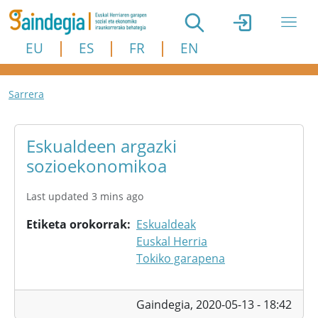
Skip to main content
EU
ES
FR
EN
Breadcrumb
Sarrera
Eskualdeen argazki
sozioekonomikoa
Last updated 3 mins ago
Etiketa orokorrak
Eskualdeak
Euskal Herria
Tokiko garapena
Gaindegia,
2020-05-13 - 18:42