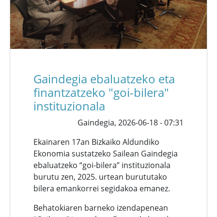
Gaindegia ebaluatzeko eta
finantzatzeko "goi-bilera"
instituzionala
Gaindegia,
2026-06-18 - 07:31
Ekainaren 17an Bizkaiko Aldundiko
Ekonomia sustatzeko Sailean Gaindegia
ebaluatzeko “goi-bilera” instituzionala
burutu zen, 2025. urtean burututako
bilera emankorrei segidakoa emanez.
Behatokiaren barneko izendapenean