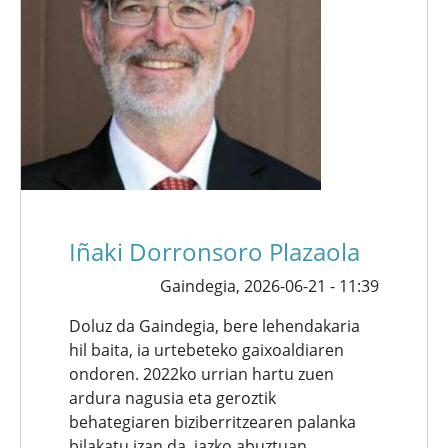
Iñaki Dorronsoro Plazaola
Gaindegia,
2026-06-21 - 11:39
Doluz da Gaindegia, bere lehendakaria
hil baita, ia urtebeteko gaixoaldiaren
ondoren. 2022ko urrian hartu zuen
ardura nagusia eta geroztik
behategiaren biziberritzearen palanka
bilakatu izan da, iazko abuztuan