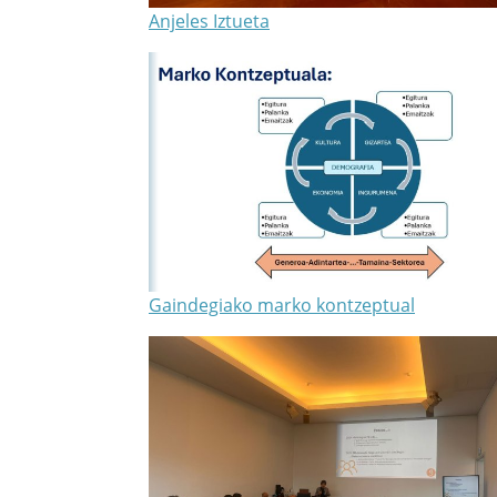
Anjeles Iztueta
Gaindegiako marko kontzeptual