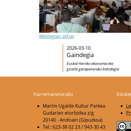
Mintegian zehar
2026-03-10
Gaindegia
Euskal Herriko ekonomia eta
gizarte garapenerako behategia
Harremanetarako
Edukie
Martin Ugalde Kultur Parkea
Le
Gudarien etorbidea z/g
Pr
20140 - Andoain (Gipuzkoa)
Tel.: 623-38 02 23 / 943-30 43