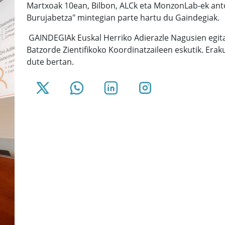
Martxoak 10ean, Bilbon, ALCk eta MonzonLab-ek anto
Burujabetza" mintegian parte hartu du Gaindegiak.
GAINDEGIAk Euskal Herriko Adierazle Nagusien egita
Batzorde Zientifikoko Koordinatzaileen eskutik. Erak
dute bertan.