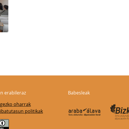
n erabileraz
Babesleak
gezko oharrak
ibatutasun politikak