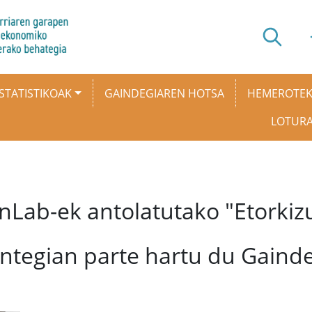
STATISTIKOAK
GAINDEGIAREN HOTSA
HEMEROTE
LOTUR
Lab-ek antolatutako "Etorkiz
ntegian parte hartu du Gaind