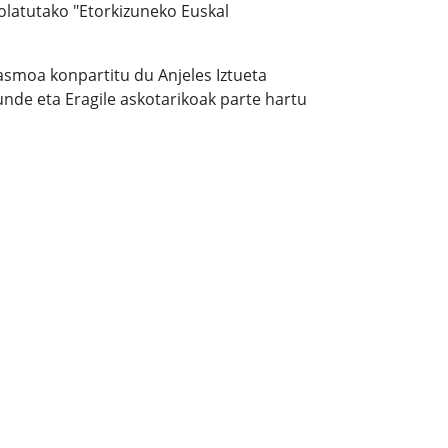
latutako "Etorkizuneko Euskal
smoa konpartitu du Anjeles Iztueta
unde eta Eragile askotarikoak parte hartu