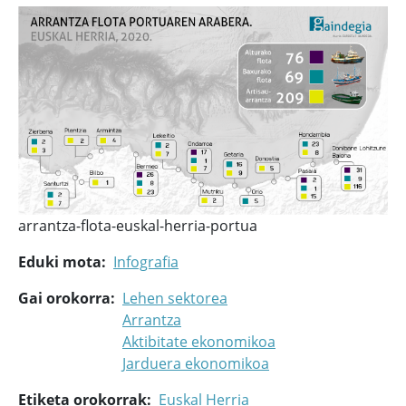
arrantza-flota-euskal-herria-portua
Eduki mota
Infografia
Gai orokorra
Lehen sektorea
Arrantza
Aktibitate ekonomikoa
Jarduera ekonomikoa
Etiketa orokorrak
Euskal Herria