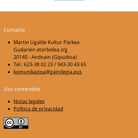
Contacto
Martin Ugalde Kultur Parkea
Gudarien etorbidea z/g
20140 - Andoain (Gipuzkoa)
Tel.: 623-38 02 23 / 943-30 43 65
komunikazioa@gaindegia.eus
Uso contenidos
Notas legales
Política de privacidad