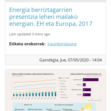
Energia berriztagarrien
presentzia lehen mailako
energian. EH eta Europa, 2017
Last updated 3 mins ago
Etiketa orokorrak
Iraunkortasuna
Gaindegia,
Jue, 07/05/2020 - 14:04