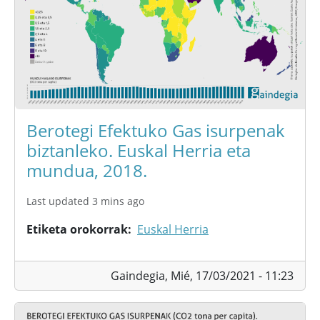
Berotegi Efektuko Gas isurpenak
biztanleko. Euskal Herria eta
mundua, 2018.
Last updated 3 mins ago
Etiketa orokorrak
Euskal Herria
Gaindegia,
Mié, 17/03/2021 - 11:23