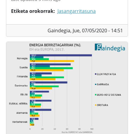
Etiketa orokorrak
Jasangarritasuna
Gaindegia,
Jue, 07/05/2020 - 14:51