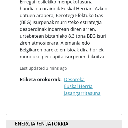
Erregai fosilekiko menpekotasuna
handia da oraindik Euskal Herrian. Azken
datuen arabera, Berotegi Efektuko Gas
(BEG) isurpenak murrizteko estrategia
desberdinak indarrean diren arren,
urtebetean biztanleko 8,3 tona BEG isuri
ziren atmosferara. Alemania edo
Belgikaren pareko emisioak dira horiek,
munduko per capita isurpenen bikoitza.
Last updated 3 mins ago
Etiketa orokorrak
Desoreka
Euskal Herria
Jasangarritasuna