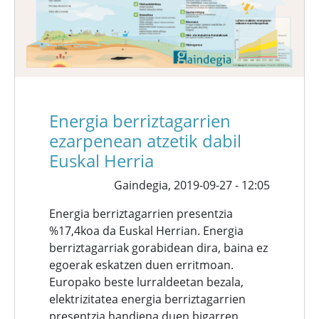
Energia berriztagarrien
ezarpenean atzetik dabil
Euskal Herria
Gaindegia,
2019-09-27 - 12:05
Energia berriztagarrien presentzia
%17,4koa da Euskal Herrian. Energia
berriztagarriak gorabidean dira, baina ez
egoerak eskatzen duen erritmoan.
Europako beste lurraldeetan bezala,
elektrizitatea energia berriztagarrien
presentzia handiena duen bigarren