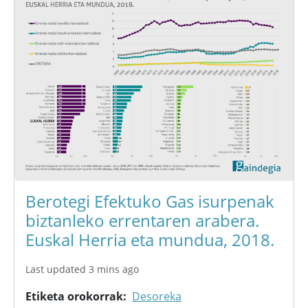
Berotegi Efektuko Gas isurpenak
biztanleko errentaren arabera.
Euskal Herria eta mundua, 2018.
Last updated 3 mins ago
Etiketa orokorrak
Desoreka