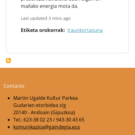
mailako energia mota da.
Last updated 3 mins ago
Etiketa orokorrak
Iraunkortasuna
Contacto
Martin Ugalde Kultur Parkea
Gudarien etorbidea z/g
20140 - Andoain (Gipuzkoa)
Tel.: 623-38 02 23 / 943-30 43 65
komunikazioa@gaindegia.eus