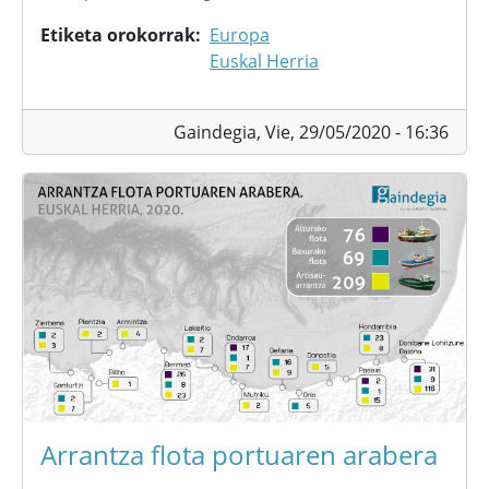
Etiketa orokorrak
Europa
Euskal Herria
Gaindegia,
Vie, 29/05/2020 - 16:36
Arrantza flota portuaren arabera