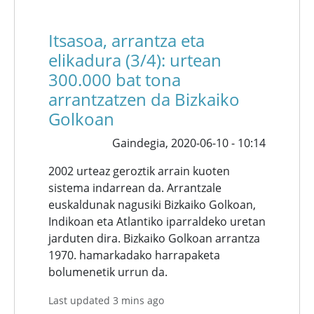
Itsasoa, arrantza eta
elikadura (3/4): urtean
300.000 bat tona
arrantzatzen da Bizkaiko
Golkoan
Gaindegia,
2020-06-10 - 10:14
2002 urteaz geroztik arrain kuoten
sistema indarrean da. Arrantzale
euskaldunak nagusiki Bizkaiko Golkoan,
Indikoan eta Atlantiko iparraldeko uretan
jarduten dira. Bizkaiko Golkoan arrantza
1970. hamarkadako harrapaketa
bolumenetik urrun da.
Last updated 3 mins ago