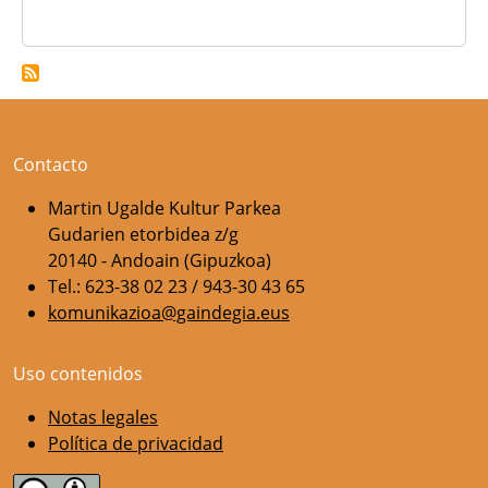
Contacto
Martin Ugalde Kultur Parkea
Gudarien etorbidea z/g
20140 - Andoain (Gipuzkoa)
Tel.: 623-38 02 23 / 943-30 43 65
komunikazioa@gaindegia.eus
Uso contenidos
Notas legales
Política de privacidad