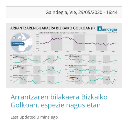
Gaindegia,
Vie, 29/05/2020 - 16:44
Arrantzaren bilakaera Bizkaiko
Golkoan, espezie nagusietan
Last updated 3 mins ago