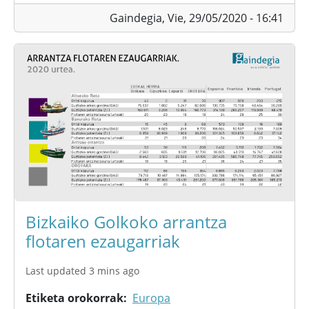
Gaindegia,
Vie, 29/05/2020 - 16:41
Bizkaiko Golkoko arrantza
flotaren ezaugarriak
Last updated 3 mins ago
Etiketa orokorrak
Europa