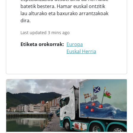
batetik bestera. Hamar euskal ontzitik
lau alturako eta baxurako arrantzakoak
dira.
Last updated 3 mins ago
Etiketa orokorrak
Europa
Euskal Herria