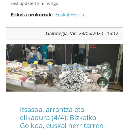
Last updated 3 mins ago
Etiketa orokorrak
Euskal Herria
Gaindegia,
Vie, 29/05/2020 - 16:12
Itsasoa, arrantza eta
elikadura (4/4): Bizkaiko
Golkoa, euskal herritarren