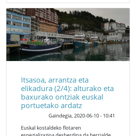
Itsasoa, arrantza eta
elikadura (2/4): alturako eta
baxurako ontziak euskal
portuetako ardatz
Gaindegia,
2020-06-10 - 10:41
Euskal kostaldeko flotaren
espezializazioa desberdina da herrialde