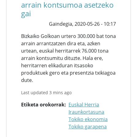
arrain kontsumoa asetzeko
gai
Gaindegia,
2020-05-26 - 10:17
Bizkaiko Golkoan urtero 300.000 bat tona
arrain arrantzatzen dira eta, azken
urtean, euskal herritarrek 76.000 tona
arrain kontsumitu dituzte. Hala ere,
herritarren elikaduran itsasoko
produktuek gero eta presentzia txikiagoa
dute.
Last updated 3 mins ago
Etiketa orokorrak
Euskal Herria
Iraunkortasuna
Tokiko ekonomia
Tokiko garapena