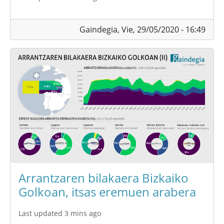
Gaindegia,
Vie, 29/05/2020 - 16:49
Arrantzaren bilakaera Bizkaiko
Golkoan, itsas eremuen arabera
Last updated 3 mins ago