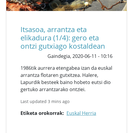
Itsasoa, arrantza eta
elikadura (1/4): gero eta
ontzi gutxiago kostaldean
Gaindegia,
2020-06-11 - 10:16
1986tik aurrera etengabea izan da euskal
arrantza flotaren gutxitzea. Halere,
Lapurdik besteek baino hobeto eutsi dio
gertuko arrantzarako ontziei.
Last updated 3 mins ago
Etiketa orokorrak
Euskal Herria