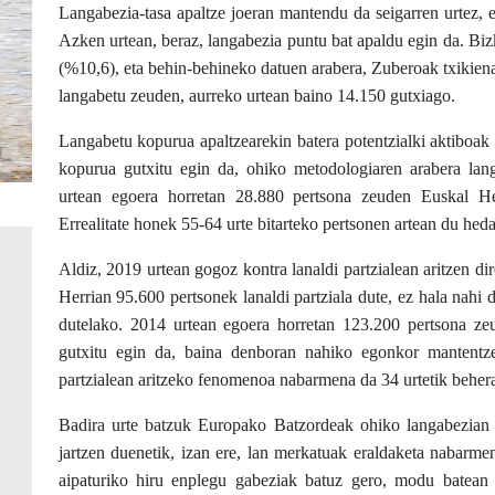
Langabezia-tasa apaltze joeran mantendu da seigarren urtez, 
Azken urtean, beraz, langabezia puntu bat apaldu egin da. Bi
(%10,6), eta behin-behineko datuen arabera, Zuberoak txikien
langabetu zeuden, aurreko urtean baino 14.150 gutxiago.
Langabetu kopurua apaltzearekin batera potentzialki aktiboak
kopurua gutxitu egin da, ohiko metodologiaren arabera la
urtean egoera horretan 28.880 pertsona zeuden Euskal He
Errealitate honek 55-64 urte bitarteko pertsonen artean du hed
Aldiz, 2019 urtean gogoz kontra lanaldi partzialean aritzen 
Herrian 95.600 pertsonek lanaldi partziala dute, ez hala nahi 
dutelako. 2014 urtean egoera horretan 123.200 pertsona z
gutxitu egin da, baina denboran nahiko egonkor mantentze
partzialean aritzeko fenomenoa nabarmena da 34 urtetik beher
Badira urte batzuk Europako Batzordeak ohiko langabezian 
jartzen duenetik, izan ere, lan merkatuak eraldaketa nabarm
aipaturiko hiru enplegu gabeziak batuz gero, modu batean