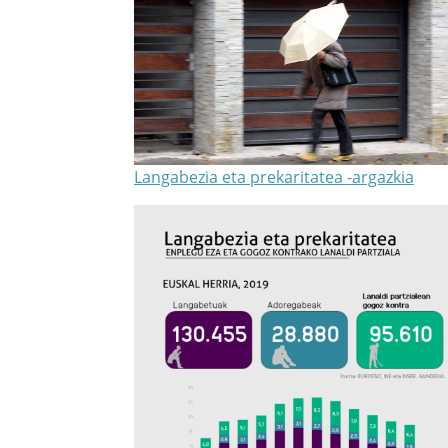
Langabezia eta prekaritatea -argazkia