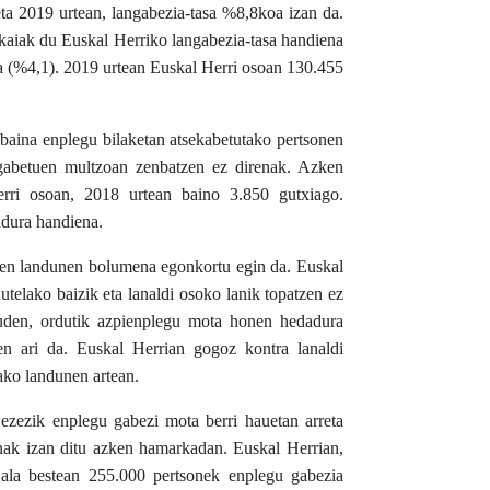
eta 2019 urtean, langabezia-tasa %8,8koa izan da.
zkaiak du Euskal Herriko langabezia-tasa handiena
a (%4,1). 2019 urtean Euskal Herri osoan 130.455
 baina enplegu bilaketan atsekabetutako pertsonen
ngabetuen multzoan zenbatzen ez direnak. Azken
rri osoan, 2018 urtean baino 3.850 gutxiago.
adura handiena.
diren landunen bolumena egonkortu egin da. Euskal
dutelako baizik eta lanaldi osoko lanik topatzen ez
euden, ordutik azpienplegu mota honen hedadura
n ari da. Euskal Herrian gogoz kontra lanaldi
ako landunen artean.
ezezik enplegu gabezi mota berri hauetan arreta
enak izan ditu azken hamarkadan. Euskal Herrian,
 ala bestean 255.000 pertsonek enplegu gabezia