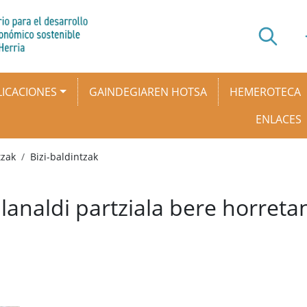
ICACIONES
GAINDEGIAREN HOTSA
HEMEROTECA
ENLACES
tzak
Bizi-baldintzak
lanaldi partziala bere horre