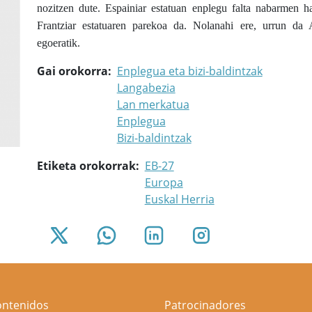
nozitzen dute. Espainiar estatuan enplegu falta nabarmen h
Frantziar estatuaren parekoa da. Nolanahi ere, urrun d
egoeratik.
Gai orokorra
Enplegua eta bizi-baldintzak
Langabezia
Lan merkatua
Enplegua
Bizi-baldintzak
Etiketa orokorrak
EB-27
Europa
Euskal Herria
ontenidos
Patrocinadores