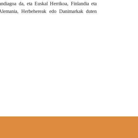
andiagoa da, eta Euskal Herrikoa, Finlandia eta
a Alemania, Herbehereak edo Danimarkak duten