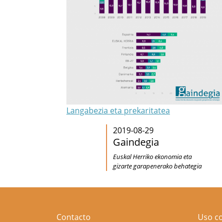
Langabezia eta prekaritatea
2019-08-29
Gaindegia
Euskal Herriko ekonomia eta
gizarte garapenerako behategia
Contacto
Uso c