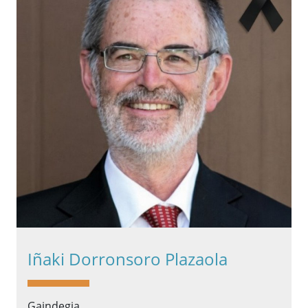
Iñaki Dorronsoro Plazaola
Gaindegia