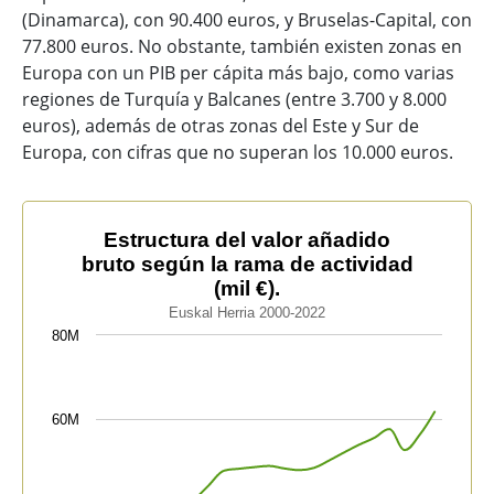
(Dinamarca), con 90.400 euros, y Bruselas-Capital, con
77.800 euros. No obstante, también existen zonas en
Europa con un PIB per cápita más bajo, como varias
regiones de Turquía y Balcanes (entre 3.700 y 8.000
euros), además de otras zonas del Este y Sur de
Europa, con cifras que no superan los 10.000 euros.
Estructura del valor añadido bruto según la rama de act
Estructura del valor añadido
bruto según la rama de actividad
Line chart with 4 lines.
(mil €).
Euskal Herria 2000-2022
Euskal Herria 2000-2022
The chart has 1 X axis displaying categories.
80M
The chart has 1 Y axis displaying values. Data ranges 
60M