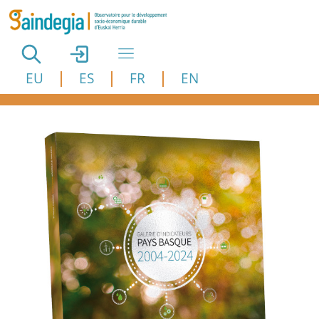
Aller au contenu principal
EU
ES
FR
EN