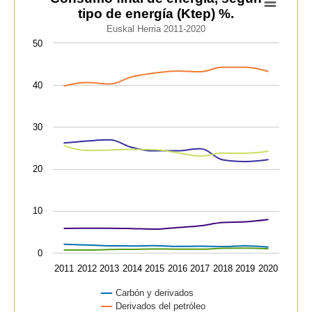
tipo de energía (Ktep) %.
Line chart with 6 lines.
Euskal Herria 2011-2020
Euskal Herria 2011-2020
50
View as data table, Consumo final de energía, según t
The chart has 1 X axis displaying categories.
40
The chart has 1 Y axis displaying values. Data range
30
20
10
0
2011
2012
2013
2014
2015
2016
2017
2018
2019
2020
Carbón y derivados
Derivados del petróleo