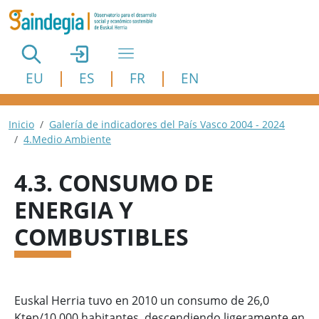
Pasar al contenido principal
EU
ES
FR
EN
Ruta de navegación
Inicio
Galería de indicadores del País Vasco 2004 - 2024
4.Medio Ambiente
4.3. CONSUMO DE
ENERGIA Y
COMBUSTIBLES
Euskal Herria tuvo en 2010 un consumo de 26,0
Ktep/10.000 habitantes, descendiendo ligeramente en