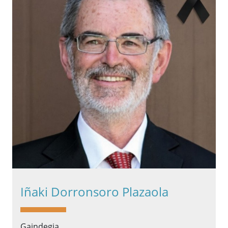
Iñaki Dorronsoro Plazaola
Gaindegia