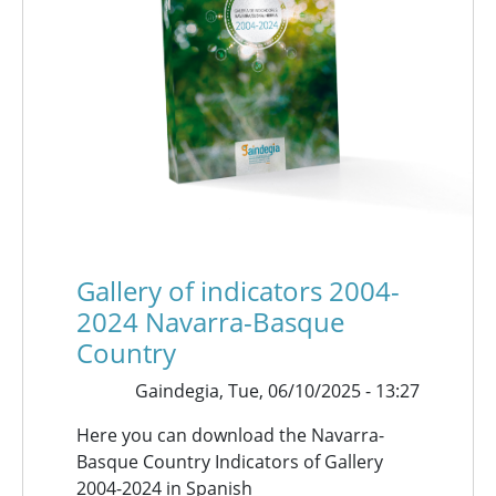
Gallery of indicators 2004-
2024 Navarra-Basque
Country
Gaindegia,
Tue, 06/10/2025 - 13:27
Here you can download the Navarra-
Basque Country Indicators of Gallery
2004-2024 in Spanish