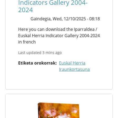
Indicators Gallery 2004-
2024
Gaindegia,
Wed, 12/10/2025 - 08:18
Here you can download the Iparraldea /
Euskal Herria Indicator Gallery 2004-2024
in french
Last updated 3 mins ago
Etiketa orokorrak
Euskal Herria
Iraunkortasuna