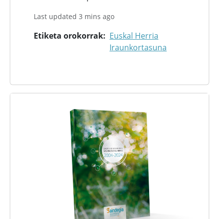
Last updated 3 mins ago
Etiketa orokorrak
Euskal Herria
Iraunkortasuna