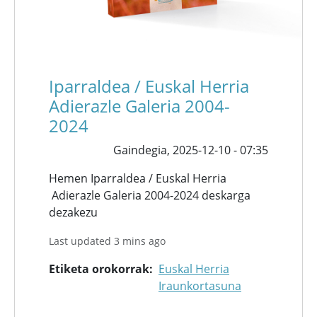
Iparraldea / Euskal Herria
Adierazle Galeria 2004-
2024
Gaindegia,
2025-12-10 - 07:35
Hemen Iparraldea / Euskal Herria
Adierazle Galeria 2004-2024 deskarga
dezakezu
Last updated 3 mins ago
Etiketa orokorrak
Euskal Herria
Iraunkortasuna