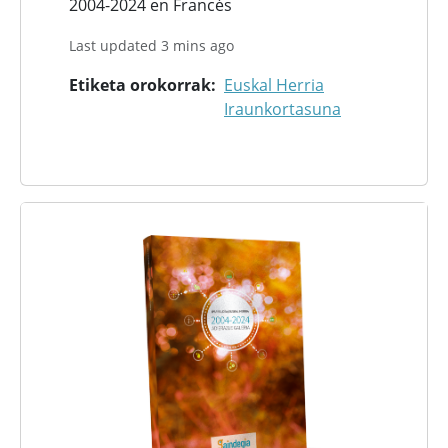
2004-2024 en Francés
Last updated 3 mins ago
Etiketa orokorrak
Euskal Herria
Iraunkortasuna