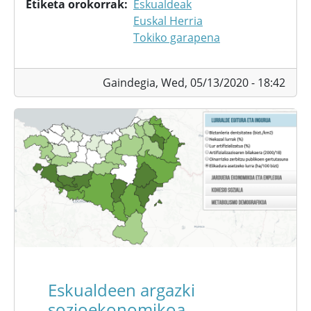
Etiketa orokorrak
Eskualdeak
Euskal Herria
Tokiko garapena
Gaindegia,
Wed, 05/13/2020 - 18:42
Eskualdeen argazki
sozioekonomikoa