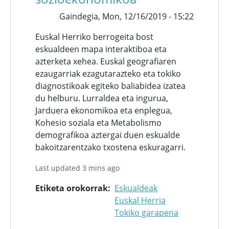
Gaindegia,
Mon, 12/16/2019 - 15:22
Euskal Herriko berrogeita bost
eskualdeen mapa interaktiboa eta
azterketa xehea. Euskal geografiaren
ezaugarriak ezagutarazteko eta tokiko
diagnostikoak egiteko baliabidea izatea
du helburu. Lurraldea eta ingurua,
Jarduera ekonomikoa eta enplegua,
Kohesio soziala eta Metabolismo
demografikoa aztergai duen eskualde
bakoitzarentzako txostena eskuragarri.
Last updated 3 mins ago
Etiketa orokorrak
Eskualdeak
Euskal Herria
Tokiko garapena