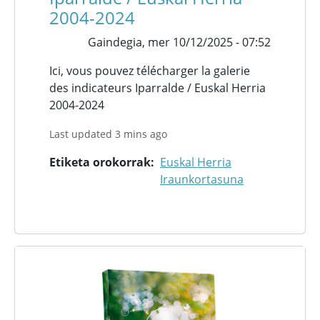
2004-2024
Gaindegia,
mer 10/12/2025 - 07:52
Ici, vous pouvez télécharger la galerie
des indicateurs Iparralde / Euskal Herria
2004-2024
Last updated 3 mins ago
Etiketa orokorrak
Euskal Herria
Iraunkortasuna