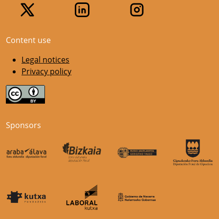
Content use
Legal notices
Privacy policy
Sponsors