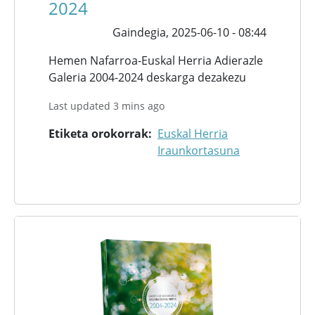
2024
Gaindegia,
2025-06-10 - 08:44
Hemen Nafarroa-Euskal Herria Adierazle
Galeria 2004-2024 deskarga dezakezu
Last updated 3 mins ago
Etiketa orokorrak
Euskal Herria
Iraunkortasuna