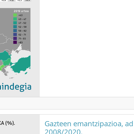
Gazteen emantzipazioa, adi
2008/2020.