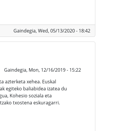
Gaindegia,
Wed, 05/13/2020 - 18:42
Gaindegia,
Mon, 12/16/2019 - 15:22
a azterketa xehea. Euskal
ak egiteko baliabidea izatea du
ua, Kohesio soziala eta
zako txostena eskuragarri.