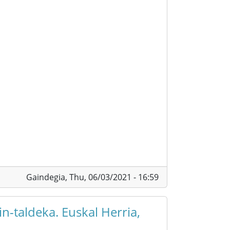
Gaindegia,
Thu, 06/03/2021 - 16:59
n-taldeka. Euskal Herria,