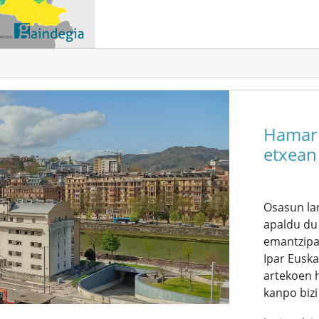
Hamarr
etxean 
Osasun lar
apaldu du
emantzipaz
Ipar Euska
artekoen h
kanpo bizi 