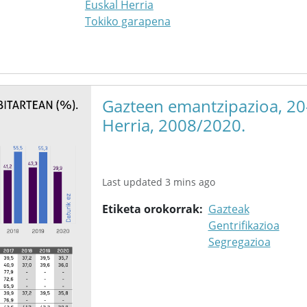
Euskal Herria
Tokiko garapena
Gazteen emantzipazioa, 20-
Herria, 2008/2020.
Last updated 3 mins ago
Etiketa orokorrak
Gazteak
Gentrifikazioa
Segregazioa