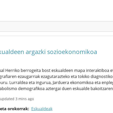
kualdeen argazki sozioekonomikoa
al Herriko berrogeita bost eskualdeen mapa interaktiboa et
rafiaren ezaugarriak ezagutarazteko eta tokiko diagnostiko
uru. Lurraldea eta ingurua, Jarduera ekonomikoa eta enpleg
abolismo demografikoa aztergai duen eskualde bakoitzarent
 updated 3 mins ago
keta orokorrak
Eskualdeak