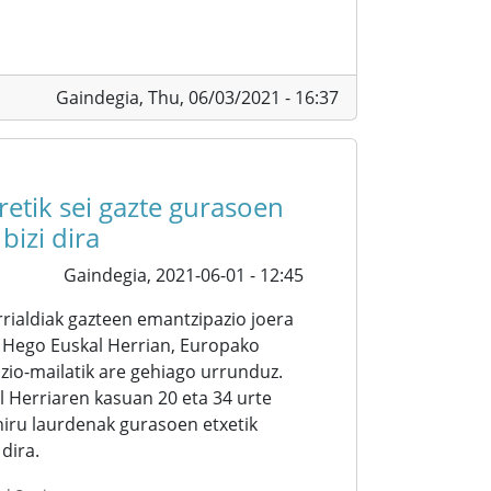
Gaindegia,
Thu, 06/03/2021 - 16:37
etik sei gazte gurasoen
bizi dira
Gaindegia,
2021-06-01 - 12:45
rialdiak gazteen emantzipazio joera
 Hego Euskal Herrian, Europako
io-mailatik are gehiago urrunduz.
l Herriaren kasuan 20 eta 34 urte
iru laurdenak gurasoen etxetik
dira.