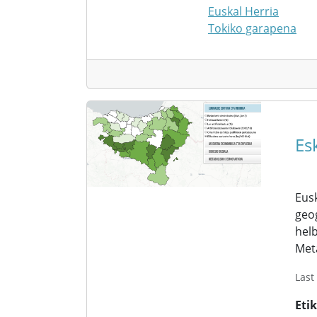
Euskal Herria
Tokiko garapena
Es
Eusk
geog
helb
Met
Last
Eti