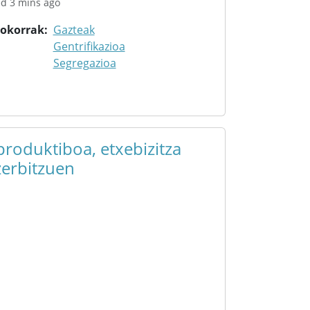
ed 3 mins ago
rokorrak
Gazteak
Gentrifikazioa
Segregazioa
roduktiboa, etxebizitza
erbitzuen