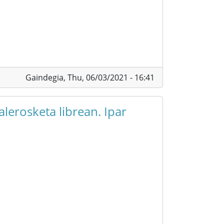
Gaindegia,
Thu, 06/03/2021 - 16:41
alerosketa librean. Ipar