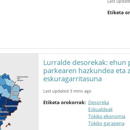
Last updat
Etiketa o
Lurralde desorekak: ehun p
parkearen hazkundea eta z
eskuragarritasuna
Last updated 3 mins ago
Etiketa orokorrak
Desoreka
Eskualdeak
Tokiko ekonomia
Tokiko garapena