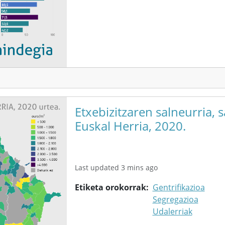
Etxebizitzaren salneurria, s
Euskal Herria, 2020.
Last updated 3 mins ago
Etiketa orokorrak
Gentrifikazioa
Segregazioa
Udalerriak