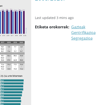
Last updated 3 mins ago
Etiketa orokorrak
Gazteak
Gentrifikazioa
Segregazioa