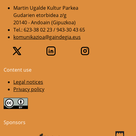
Martin Ugalde Kultur Parkea
Gudarien etorbidea z/g
20140 - Andoain (Gipuzkoa)
Tel.: 623-38 02 23 / 943-30 43 65
komunikazioa@gaindegia.eus
Content use
Legal notices
Privacy policy
Sponsors