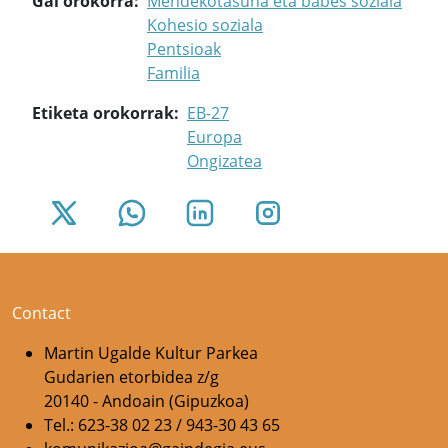
Gai orokorra
Mendekotasuna eta babes soziala
Kohesio soziala
Pentsioak
Familia
Etiketa orokorrak
EB-27
Europa
Ongizatea
Contact
Martin Ugalde Kultur Parkea
Gudarien etorbidea z/g
20140 - Andoain (Gipuzkoa)
Tel.: 623-38 02 23 / 943-30 43 65