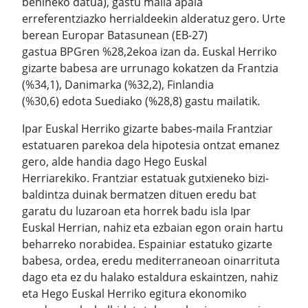
behineko datua), gastu maila apala
erreferentziazko herrialdeekin alderatuz gero. Urte
berean Europar Batasunean (EB-27)
gastua BPGren %28,2ekoa izan da. Euskal Herriko
gizarte babesa are urrunago kokatzen da Frantzia
(%34,1), Danimarka (%32,2), Finlandia
(%30,6) edota Suediako (%28,8) gastu mailatik.
Ipar Euskal Herriko gizarte babes-maila Frantziar
estatuaren parekoa dela hipotesia ontzat emanez
gero, alde handia dago Hego Euskal
Herriarekiko. Frantziar estatuak gutxieneko bizi-
baldintza duinak bermatzen dituen eredu bat
garatu du luzaroan eta horrek badu isla Ipar
Euskal Herrian, nahiz eta ezbaian egon orain hartu
beharreko norabidea. Espainiar estatuko gizarte
babesa, ordea, eredu mediterraneoan oinarrituta
dago eta ez du halako estaldura eskaintzen, nahiz
eta Hego Euskal Herriko egitura ekonomiko