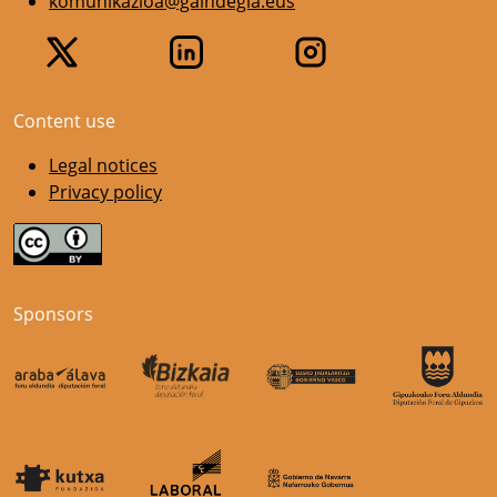
komunikazioa@gaindegia.eus
Content use
Legal notices
Privacy policy
Sponsors