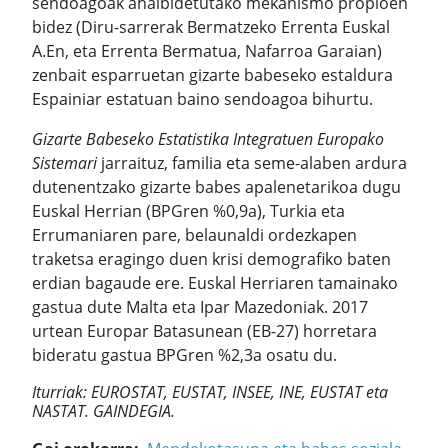
sendoagoak ahalbidetutako mekanismo propioen
bidez (Diru-sarrerak Bermatzeko Errenta Euskal
A.En, eta Errenta Bermatua, Nafarroa Garaian)
zenbait esparruetan gizarte babeseko estaldura
Espainiar estatuan baino sendoagoa bihurtu.
Gizarte Babeseko Estatistika Integratuen Europako
Sistemari
jarraituz, familia eta seme-alaben ardura
dutenentzako gizarte babes apalenetarikoa dugu
Euskal Herrian (BPGren %0,9a), Turkia eta
Errumaniaren pare, belaunaldi ordezkapen
traketsa eragingo duen krisi demografiko baten
erdian bagaude ere. Euskal Herriaren tamainako
gastua dute Malta eta Ipar Mazedoniak. 2017
urtean Europar Batasunean (EB-27) horretara
bideratu gastua BPGren %2,3a osatu du.
Iturriak: EUROSTAT, EUSTAT, INSEE, INE, EUSTAT eta
NASTAT. GAINDEGIA.