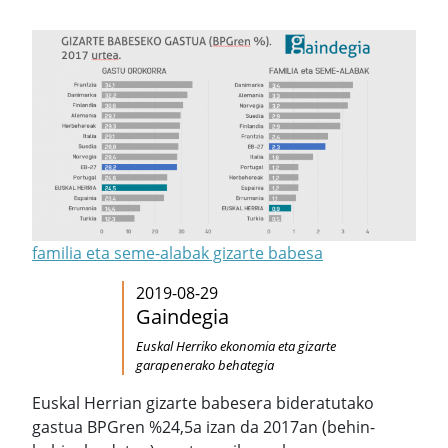
familia eta seme-alabak gizarte babesa
2019-08-29
Gaindegia
Euskal Herriko ekonomia eta gizarte
garapenerako behategia
Euskal Herrian gizarte babesera bideratutako
gastua BPGren %24,5a izan da 2017an (behin-