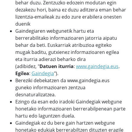
behar duzu. Zentzuzko edozein modutan egin
dezakezu hori, baina ez duzu aditzera eman behar
lizentzia-emaileak zu edo zure erabilera onesten
duenik
Gaindegiaren webgunetik hartu eta
berrerabilitako informazioaren jatorria aipatu
behar da beti. Euskarriak atribuzioa egiteko
mugak baditu, gutxienez informazioaren egilea
eta iturria adierazi beharko dira
(adibidez, "
Datuen iturria
:
www.gaindegia.eus
.
Egilea
:
Gaindegia
").
Bereziki debekatzen da www.gaindegia.eus
guneko informazioaren zentzua
desnaturalizatzea.
Ezingo da esan edo iradoki Gaindegiak webgune
honetako informazioaren berrerabilpenean parte
hartu edo laguntzen duela.
Gaindegiak ez du bere gain hartzen webgune
honetako edukiak berrerabiltzen dituzten eragile