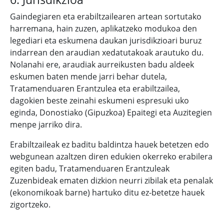
Gaindegiaren eta erabiltzailearen artean sortutako
harremana, hain zuzen, aplikatzeko modukoa den
legediari eta eskumena daukan jurisdikzioari buruz
indarrean den araudian xedatutakoak arautuko du.
Nolanahi ere, araudiak aurreikusten badu aldeek
eskumen baten mende jarri behar dutela,
Tratamenduaren Erantzulea eta erabiltzailea,
dagokien beste zeinahi eskumeni espresuki uko
eginda, Donostiako (Gipuzkoa) Epaitegi eta Auzitegien
menpe jarriko dira.
Erabiltzaileak ez baditu baldintza hauek betetzen edo
webgunean azaltzen diren edukien okerreko erabilera
egiten badu, Tratamenduaren Erantzuleak
Zuzenbideak ematen dizkion neurri zibilak eta penalak
(ekonomikoak barne) hartuko ditu ez-betetze hauek
zigortzeko.