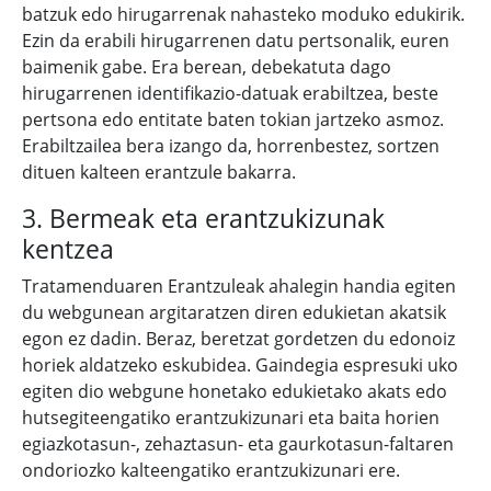
batzuk edo hirugarrenak nahasteko moduko edukirik.
Ezin da erabili hirugarrenen datu pertsonalik, euren
baimenik gabe. Era berean, debekatuta dago
hirugarrenen identifikazio-datuak erabiltzea, beste
pertsona edo entitate baten tokian jartzeko asmoz.
Erabiltzailea bera izango da, horrenbestez, sortzen
dituen kalteen erantzule bakarra.
3. Bermeak eta erantzukizunak
kentzea
Tratamenduaren Erantzuleak ahalegin handia egiten
du webgunean argitaratzen diren edukietan akatsik
egon ez dadin. Beraz, beretzat gordetzen du edonoiz
horiek aldatzeko eskubidea. Gaindegia espresuki uko
egiten dio webgune honetako edukietako akats edo
hutsegiteengatiko erantzukizunari eta baita horien
egiazkotasun-, zehaztasun- eta gaurkotasun-faltaren
ondoriozko kalteengatiko erantzukizunari ere.