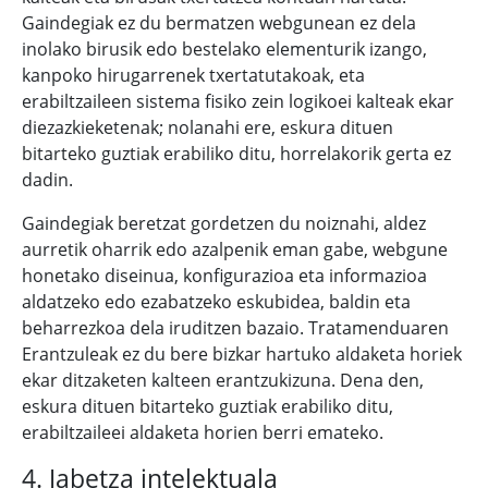
Gaindegiak ez du bermatzen webgunean ez dela
inolako birusik edo bestelako elementurik izango,
kanpoko hirugarrenek txertatutakoak, eta
erabiltzaileen sistema fisiko zein logikoei kalteak ekar
diezazkieketenak; nolanahi ere, eskura dituen
bitarteko guztiak erabiliko ditu, horrelakorik gerta ez
dadin.
Gaindegiak beretzat gordetzen du noiznahi, aldez
aurretik oharrik edo azalpenik eman gabe, webgune
honetako diseinua, konfigurazioa eta informazioa
aldatzeko edo ezabatzeko eskubidea, baldin eta
beharrezkoa dela iruditzen bazaio. Tratamenduaren
Erantzuleak ez du bere bizkar hartuko aldaketa horiek
ekar ditzaketen kalteen erantzukizuna. Dena den,
eskura dituen bitarteko guztiak erabiliko ditu,
erabiltzaileei aldaketa horien berri emateko.
4. Jabetza intelektuala