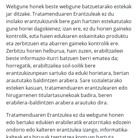
Webgune honek beste webgune batzuetarako estekak
jar ditzake. Tratamenduaren Erantzuleak ez du
inolako erantzukizunik bere gain hartzen estekatutako
gune horiei dagokienez; izan ere, ez du horien gaineko
kontrolik, ezta haien edukiaren eskainitako produktu
eta zerbitzuen eta abarren gaineko kontrolik ere.
Zerbitzu horien helburua, hain zuzen, erabiltzaileei
beste informazio-iturri batzuen berri ematea da;
horregatik, erabiltzailea soil-soilik bere
erantzukizunpean sartuko da eduki horietara, bertan
araututako baldintzen arabera. Sare sozialetarako
esteken kasuan, tratamenduaren erantzulearen edo
hirugarrenen titulartasunekoak badira, beren
erabilera–baldintzen arabera arautuko dira.
Tratamenduaren Erantzulea ez da webgune honen
edo bertako edukien erabileratik eratorritako edozein
ondorio edo kalteren erantzulea izango, informatika-
kalteak eta birusak txertatzea kontuan hartuta.