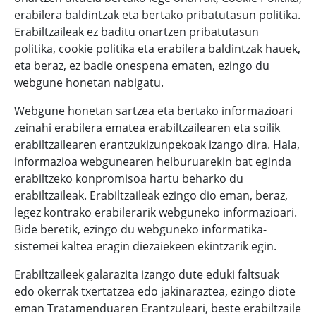
erabilera baldintzak eta bertako pribatutasun politika.
Erabiltzaileak ez baditu onartzen pribatutasun
politika, cookie politika eta erabilera baldintzak hauek,
eta beraz, ez badie onespena ematen, ezingo du
webgune honetan nabigatu.
Webgune honetan sartzea eta bertako informazioari
zeinahi erabilera ematea erabiltzailearen eta soilik
erabiltzailearen erantzukizunpekoak izango dira. Hala,
informazioa webgunearen helburuarekin bat eginda
erabiltzeko konpromisoa hartu beharko du
erabiltzaileak. Erabiltzaileak ezingo dio eman, beraz,
legez kontrako erabilerarik webguneko informazioari.
Bide beretik, ezingo du webguneko informatika-
sistemei kaltea eragin diezaiekeen ekintzarik egin.
Erabiltzaileek galarazita izango dute eduki faltsuak
edo okerrak txertatzea edo jakinaraztea, ezingo diote
eman Tratamenduaren Erantzuleari, beste erabiltzaile