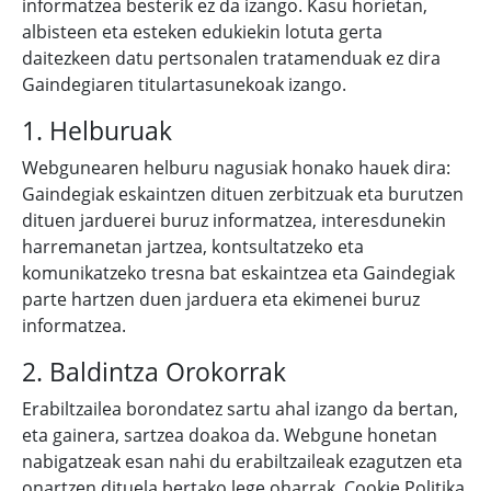
informatzea besterik ez da izango. Kasu horietan,
albisteen eta esteken edukiekin lotuta gerta
daitezkeen datu pertsonalen tratamenduak ez dira
Gaindegiaren titulartasunekoak izango.
1. Helburuak
Webgunearen helburu nagusiak honako hauek dira:
Gaindegiak eskaintzen dituen zerbitzuak eta burutzen
dituen jarduerei buruz informatzea, interesdunekin
harremanetan jartzea, kontsultatzeko eta
komunikatzeko tresna bat eskaintzea eta Gaindegiak
parte hartzen duen jarduera eta ekimenei buruz
informatzea.
2. Baldintza Orokorrak
Erabiltzailea borondatez sartu ahal izango da bertan,
eta gainera, sartzea doakoa da. Webgune honetan
nabigatzeak esan nahi du erabiltzaileak ezagutzen eta
onartzen dituela bertako lege oharrak, Cookie Politika,