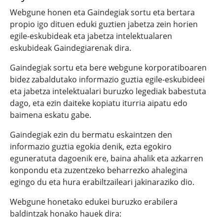
Webgune honen eta Gaindegiak sortu eta bertara
propio igo dituen eduki guztien jabetza zein horien
egile-eskubideak eta jabetza intelektualaren
eskubideak Gaindegiarenak dira.
Gaindegiak sortu eta bere webgune korporatiboaren
bidez zabaldutako informazio guztia egile-eskubideei
eta jabetza intelektualari buruzko legediak babestuta
dago, eta ezin daiteke kopiatu iturria aipatu edo
baimena eskatu gabe.
Gaindegiak ezin du bermatu eskaintzen den
informazio guztia egokia denik, ezta egokiro
eguneratuta dagoenik ere, baina ahalik eta azkarren
konpondu eta zuzentzeko beharrezko ahalegina
egingo du eta hura erabiltzaileari jakinaraziko dio.
Webgune honetako edukei buruzko erabilera
baldintzak honako hauek dira: