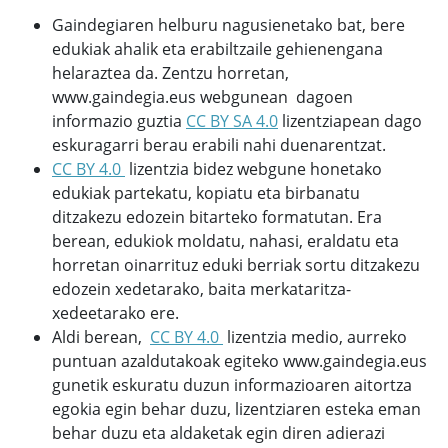
Gaindegiaren helburu nagusienetako bat, bere
edukiak ahalik eta erabiltzaile gehienengana
helaraztea da. Zentzu horretan,
www.gaindegia.eus webgunean dagoen
informazio guztia
CC BY SA 4.0
lizentziapean dago
eskuragarri berau erabili nahi duenarentzat.
CC BY 4.0
lizentzia bidez webgune honetako
edukiak partekatu, kopiatu eta birbanatu
ditzakezu edozein bitarteko formatutan. Era
berean, edukiok moldatu, nahasi, eraldatu eta
horretan oinarrituz eduki berriak sortu ditzakezu
edozein xedetarako, baita merkataritza-
xedeetarako ere.
Aldi berean,
CC BY 4.0
lizentzia medio, aurreko
puntuan azaldutakoak egiteko www.gaindegia.eus
gunetik eskuratu duzun informazioaren aitortza
egokia egin behar duzu, lizentziaren esteka eman
behar duzu eta aldaketak egin diren adierazi