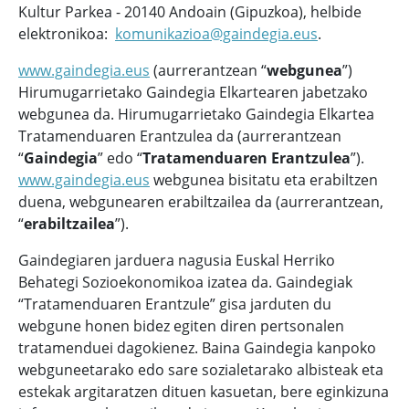
Kultur Parkea - 20140 Andoain (Gipuzkoa), helbide
elektronikoa:
komunikazioa@gaindegia.eus
.
www.gaindegia.eus
(aurrerantzean “
webgunea
”)
Hirumugarrietako Gaindegia Elkartearen jabetzako
webgunea da. Hirumugarrietako Gaindegia Elkartea
Tratamenduaren Erantzulea da (aurrerantzean
“
Gaindegia
” edo “
Tratamenduaren Erantzulea
”).
www.gaindegia.eus
webgunea bisitatu eta erabiltzen
duena, webgunearen erabiltzailea da (aurrerantzean,
“
erabiltzailea
”).
Gaindegiaren jarduera nagusia Euskal Herriko
Behategi Sozioekonomikoa izatea da. Gaindegiak
“Tratamenduaren Erantzule” gisa jarduten du
webgune honen bidez egiten diren pertsonalen
tratamenduei dagokienez. Baina Gaindegia kanpoko
webguneetarako edo sare sozialetarako albisteak eta
estekak argitaratzen dituen kasuetan, bere eginkizuna