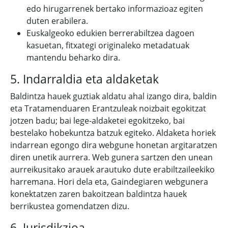
edo hirugarrenek bertako informazioaz egiten
duten erabilera.
Euskalgeoko edukien berrerabiltzea dagoen
kasuetan, fitxategi originaleko metadatuak
mantendu beharko dira.
5. Indarraldia eta aldaketak
Baldintza hauek guztiak aldatu ahal izango dira, baldin
eta Tratamenduaren Erantzuleak noizbait egokitzat
jotzen badu; bai lege-aldaketei egokitzeko, bai
bestelako hobekuntza batzuk egiteko. Aldaketa horiek
indarrean egongo dira webgune honetan argitaratzen
diren unetik aurrera. Web gunera sartzen den unean
aurreikusitako arauek arautuko dute erabiltzaileekiko
harremana. Hori dela eta, Gaindegiaren webgunera
konektatzen zaren bakoitzean baldintza hauek
berrikustea gomendatzen dizu.
6. Jurisdikzioa