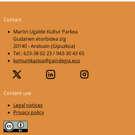
Contact
Martin Ugalde Kultur Parkea
Gudarien etorbidea z/g
20140 - Andoain (Gipuzkoa)
Tel.: 623-38 02 23 / 943-30 43 65
komunikazioa@gaindegia.eus
Content use
Legal notices
Privacy policy