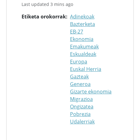
Last updated 3 mins ago
Etiketa orokorrak
Adinekoak
Bazterketa
EB-27
Ekonomia
Emakumeak
Eskualdeak
Europa
Euskal Herria
Gazteak
Generoa
Gizarte ekonomia
Migrazioa
Ongizatea
Pobrezia
Udalerriak