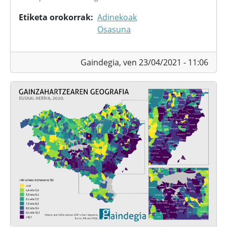
Etiketa orokorrak
Adinekoak
Osasuna
Gaindegia,
ven 23/04/2021 - 11:06