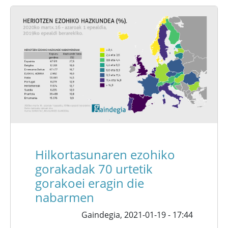
Hilkortasunaren ezohiko
gorakadak 70 urtetik
gorakoei eragin die
nabarmen
Gaindegia,
2021-01-19 - 17:44