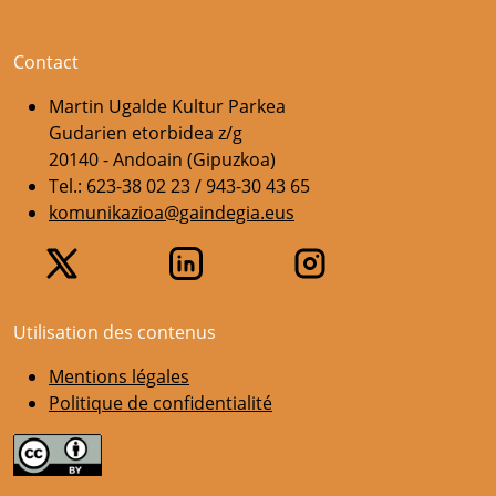
Contact
Martin Ugalde Kultur Parkea
Gudarien etorbidea z/g
20140 - Andoain (Gipuzkoa)
Tel.: 623-38 02 23 / 943-30 43 65
komunikazioa@gaindegia.eus
Utilisation des contenus
Mentions légales
Politique de confidentialité