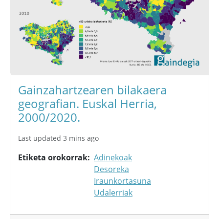
Gainzahartzearen bilakaera
geografian. Euskal Herria,
2000/2020.
Last updated 3 mins ago
Etiketa orokorrak
Adinekoak
Desoreka
Iraunkortasuna
Udalerriak