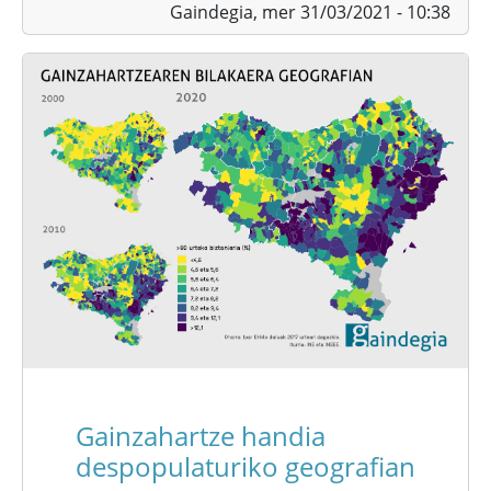
Gaindegia,
mer 31/03/2021 - 10:38
Gainzahartze handia
despopulaturiko geografian