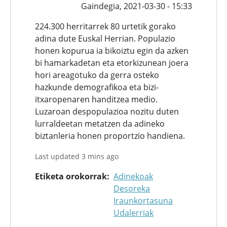
Gaindegia,
2021-03-30 - 15:33
224.300 herritarrek 80 urtetik gorako
adina dute Euskal Herrian. Populazio
honen kopurua ia bikoiztu egin da azken
bi hamarkadetan eta etorkizunean joera
hori areagotuko da gerra osteko
hazkunde demografikoa eta bizi-
itxaropenaren handitzea medio.
Luzaroan despopulazioa nozitu duten
lurraldeetan metatzen da adineko
biztanleria honen proportzio handiena.
Last updated 3 mins ago
Etiketa orokorrak
Adinekoak
Desoreka
Iraunkortasuna
Udalerriak