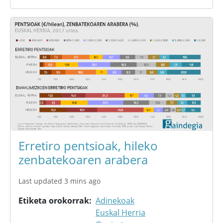
Erretiro pentsioak, hileko
zenbatekoaren arabera
Last updated 3 mins ago
Etiketa orokorrak
Adinekoak
Euskal Herria