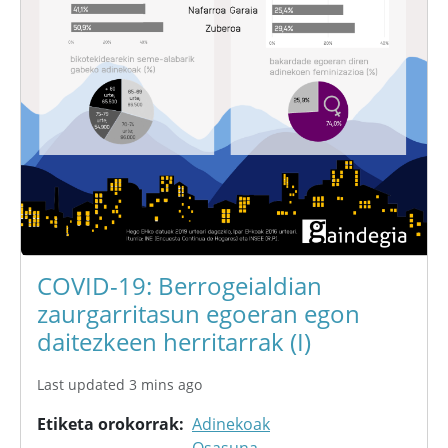
COVID-19: Berrogeialdian
zaurgarritasun egoeran egon
daitezkeen herritarrak (I)
Last updated 3 mins ago
Etiketa orokorrak
Adinekoak