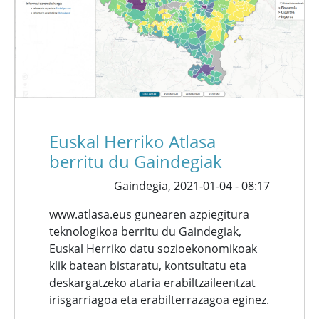
Euskal Herriko Atlasa
berritu du Gaindegiak
Gaindegia,
2021-01-04 - 08:17
www.atlasa.eus gunearen azpiegitura
teknologikoa berritu du Gaindegiak,
Euskal Herriko datu sozioekonomikoak
klik batean bistaratu, kontsultatu eta
deskargatzeko ataria erabiltzaileentzat
irisgarriagoa eta erabilterrazagoa eginez.