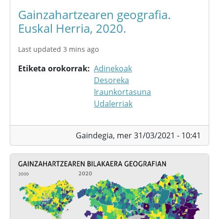
Gainzahartzearen geografia.
Euskal Herria, 2020.
Last updated 3 mins ago
Etiketa orokorrak
Adinekoak
Desoreka
Iraunkortasuna
Udalerriak
Gaindegia,
mer 31/03/2021 - 10:41