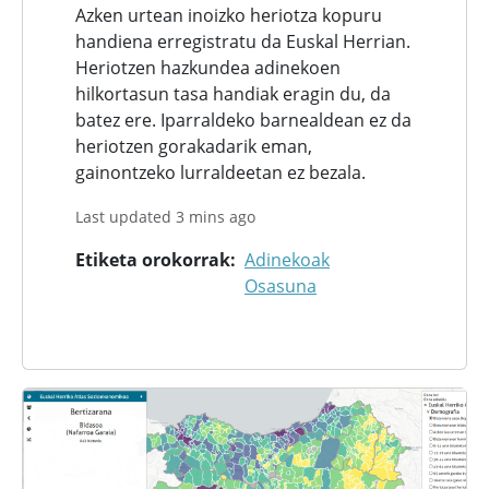
Azken urtean inoizko heriotza kopuru
handiena erregistratu da Euskal Herrian.
Heriotzen hazkundea adinekoen
hilkortasun tasa handiak eragin du, da
batez ere. Iparraldeko barnealdean ez da
heriotzen gorakadarik eman,
gainontzeko lurraldeetan ez bezala.
Last updated 3 mins ago
Etiketa orokorrak
Adinekoak
Osasuna