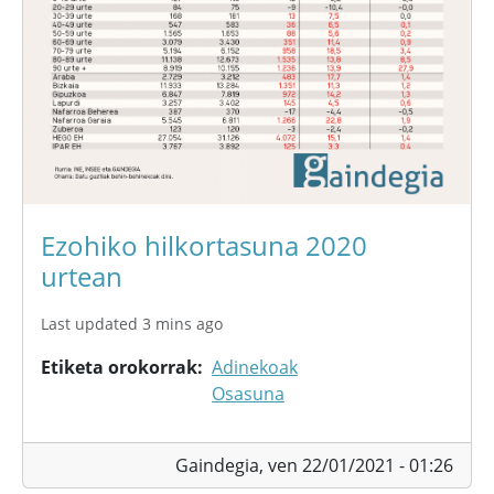
Ezohiko hilkortasuna 2020
urtean
Last updated 3 mins ago
Etiketa orokorrak
Adinekoak
Osasuna
Gaindegia,
ven 22/01/2021 - 01:26