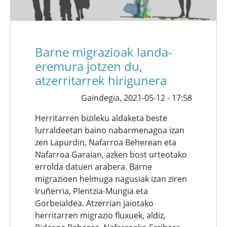
Barne migrazioak landa-
eremura jotzen du,
atzerritarrek hirigunera
Gaindegia,
2021-05-12 - 17:58
Herritarren bizileku aldaketa beste
lurraldeetan baino nabarmenagoa izan
zen Lapurdin, Nafarroa Beherean eta
Nafarroa Garaian, azken bost urteotako
errolda datuen arabera. Barne
migrazioen helmuga nagusiak izan ziren
Iruñerria, Plentzia-Mungia eta
Gorbeialdea. Atzerrian jaiotako
herritarren migrazio fluxuek, aldiz,