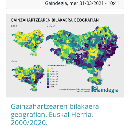
Gaindegia,
mer 31/03/2021 - 10:41
Gainzahartzearen bilakaera
geografian. Euskal Herria,
2000/2020.