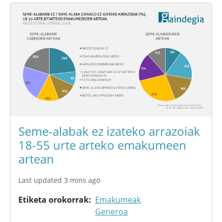
Seme-alabak ez izateko arrazoiak
18-55 urte arteko emakumeen
artean
Last updated 3 mins ago
Etiketa orokorrak
Emakumeak
Generoa