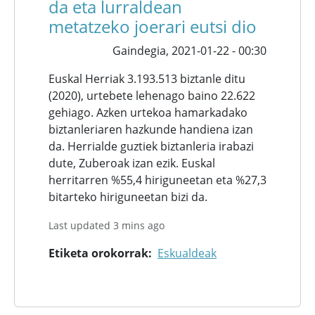
da eta lurraldean
metatzeko joerari eutsi dio
Gaindegia,
2021-01-22 - 00:30
Euskal Herriak 3.193.513 biztanle ditu
(2020), urtebete lehenago baino 22.622
gehiago. Azken urtekoa hamarkadako
biztanleriaren hazkunde handiena izan
da. Herrialde guztiek biztanleria irabazi
dute, Zuberoak izan ezik. Euskal
herritarren %55,4 hiriguneetan eta %27,3
bitarteko hiriguneetan bizi da.
Last updated 3 mins ago
Etiketa orokorrak
Eskualdeak