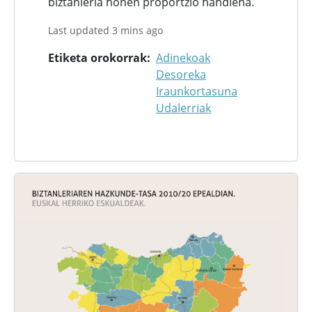
biztanleria honen proportzio handiena.
Last updated 3 mins ago
Etiketa orokorrak
Adinekoak
Desoreka
Iraunkortasuna
Udalerriak