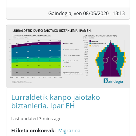
Gaindegia,
ven 08/05/2020 - 13:13
Lurraldetik kanpo jaiotako
biztanleria. Ipar EH
Last updated 3 mins ago
Etiketa orokorrak
Migrazioa