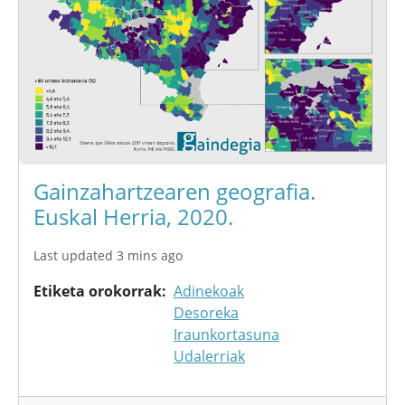
Gainzahartzearen geografia.
Euskal Herria, 2020.
Last updated 3 mins ago
Etiketa orokorrak
Adinekoak
Desoreka
Iraunkortasuna
Udalerriak