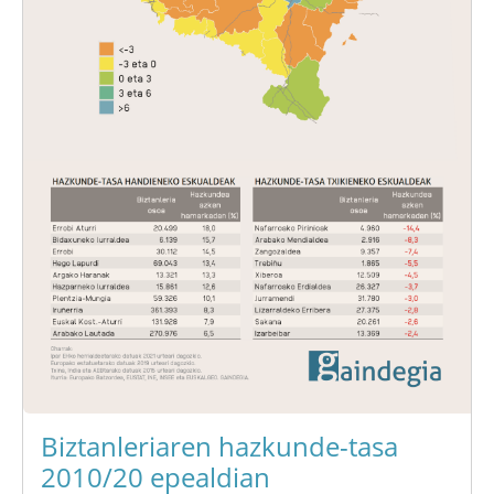
Biztanleriaren hazkunde-tasa
2010/20 epealdian