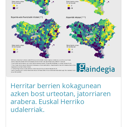
Herritar berrien kokagunean
azken bost urteotan, jatorriaren
arabera. Euskal Herriko
udalerriak.