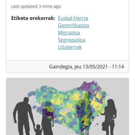
Last updated 3 mins ago
Etiketa orokorrak
Euskal Herria
Gentrifikazioa
Migrazioa
Segregazioa
Udalerriak
Gaindegia,
jeu 13/05/2021 - 11:14