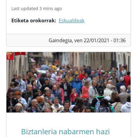
Last updated 3 mins ago
Etiketa orokorrak
Eskualdeak
Gaindegia,
ven 22/01/2021 - 01:36
Biztanleria nabarmen hazi