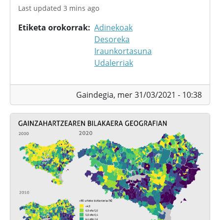
Last updated 3 mins ago
Etiketa orokorrak
Adinekoak
Desoreka
Iraunkortasuna
Udalerriak
Gaindegia,
mer 31/03/2021 - 10:38