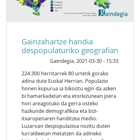
Gainzahartze handia
despopulaturiko geografian
Gaindegia,
2021-03-30 - 15:33
224.300 herritarrek 80 urtetik gorako
adina dute Euskal Herrian. Populazio
honen kopurua ia bikoiztu egin da azken
bi hamarkadetan eta etorkizunean joera
hori areagotuko da gerra osteko
hazkunde demografikoa eta bizi-
itxaropenaren handitzea medio.
Luzaroan despopulazioa nozitu duten
lurraldeetan metatzen da adineko