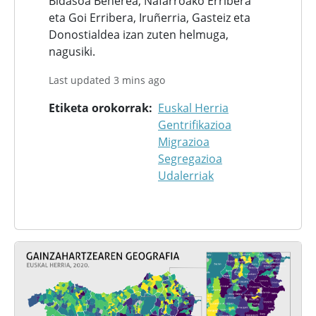
Bidasoa Beherea, Nafarroako Erribera
eta Goi Erribera, Iruñerria, Gasteiz eta
Donostialdea izan zuten helmuga,
nagusiki.
Last updated 3 mins ago
Etiketa orokorrak
Euskal Herria
Gentrifikazioa
Migrazioa
Segregazioa
Udalerriak