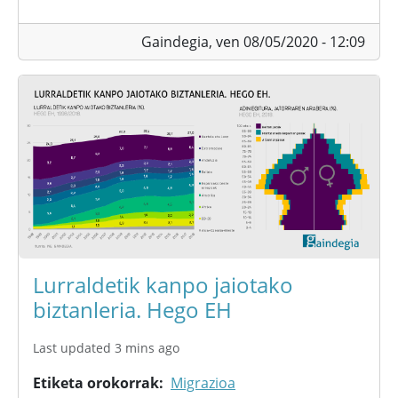
Gaindegia,
ven 08/05/2020 - 12:09
Lurraldetik kanpo jaiotako
biztanleria. Hego EH
Last updated 3 mins ago
Etiketa orokorrak
Migrazioa