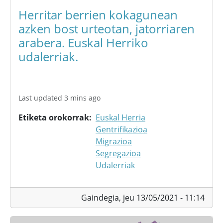
Herritar berrien kokagunean
azken bost urteotan, jatorriaren
arabera. Euskal Herriko
udalerriak.
Last updated 3 mins ago
Etiketa orokorrak
Euskal Herria
Gentrifikazioa
Migrazioa
Segregazioa
Udalerriak
Gaindegia,
jeu 13/05/2021 - 11:14