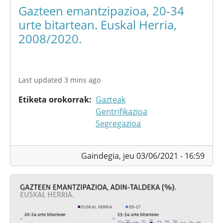
Gazteen emantzipazioa, 20-34
urte bitartean. Euskal Herria,
2008/2020.
Last updated 3 mins ago
Etiketa orokorrak
Gazteak
Gentrifikazioa
Segregazioa
Gaindegia,
jeu 03/06/2021 - 16:59