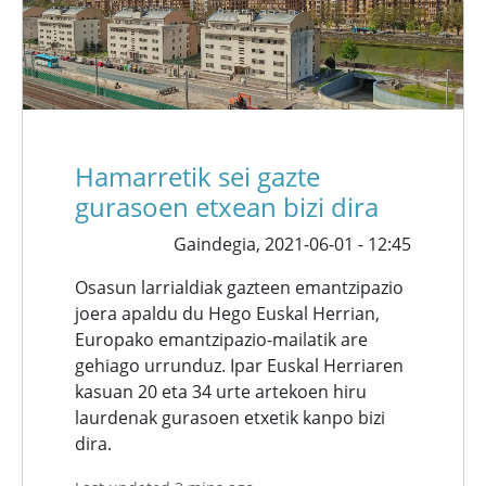
Hamarretik sei gazte
gurasoen etxean bizi dira
Gaindegia,
2021-06-01 - 12:45
Osasun larrialdiak gazteen emantzipazio
joera apaldu du Hego Euskal Herrian,
Europako emantzipazio-mailatik are
gehiago urrunduz. Ipar Euskal Herriaren
kasuan 20 eta 34 urte artekoen hiru
laurdenak gurasoen etxetik kanpo bizi
dira.