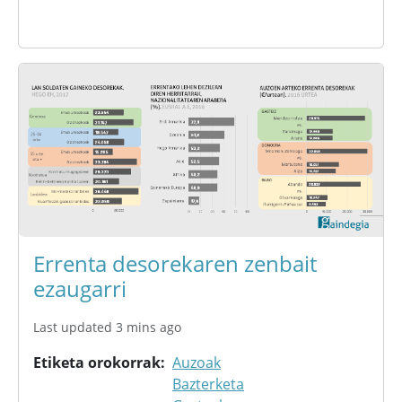
Errenta desorekaren zenbait
ezaugarri
Last updated 3 mins ago
Etiketa orokorrak
Auzoak
Bazterketa