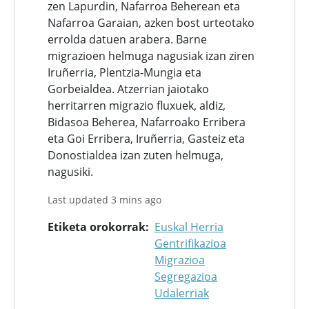
zen Lapurdin, Nafarroa Beherean eta
Nafarroa Garaian, azken bost urteotako
errolda datuen arabera. Barne
migrazioen helmuga nagusiak izan ziren
Iruñerria, Plentzia-Mungia eta
Gorbeialdea. Atzerrian jaiotako
herritarren migrazio fluxuek, aldiz,
Bidasoa Beherea, Nafarroako Erribera
eta Goi Erribera, Iruñerria, Gasteiz eta
Donostialdea izan zuten helmuga,
nagusiki.
Last updated 3 mins ago
Etiketa orokorrak
Euskal Herria
Gentrifikazioa
Migrazioa
Segregazioa
Udalerriak