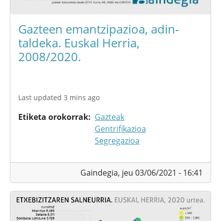
Gazteen emantzipazioa, adin-
taldeka. Euskal Herria,
2008/2020.
Last updated 3 mins ago
Etiketa orokorrak
Gazteak
Gentrifikazioa
Segregazioa
Gaindegia,
jeu 03/06/2021 - 16:41