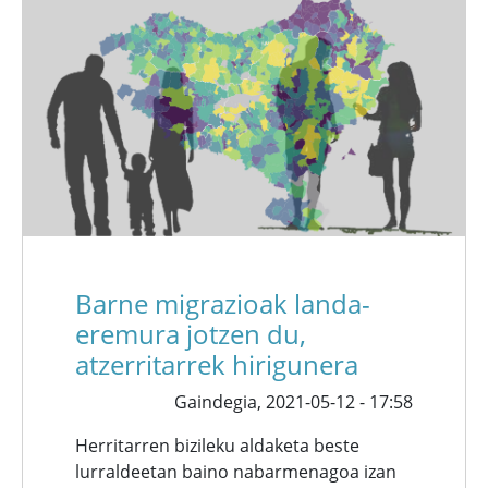
Barne migrazioak landa-
eremura jotzen du,
atzerritarrek hirigunera
Gaindegia,
2021-05-12 - 17:58
Herritarren bizileku aldaketa beste
lurraldeetan baino nabarmenagoa izan