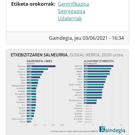
Etiketa orokorrak
Gentrifikazioa
Segregazioa
Udalerriak
Gaindegia,
jeu 03/06/2021 - 16:34