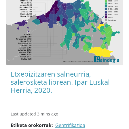
Etxebizitzaren salneurria,
salerosketa librean. Ipar Euskal
Herria, 2020.
Last updated 3 mins ago
Etiketa orokorrak
Gentrifikazioa