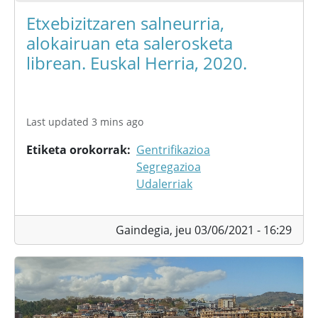
Etxebizitzaren salneurria,
alokairuan eta salerosketa
librean. Euskal Herria, 2020.
Last updated 3 mins ago
Etiketa orokorrak
Gentrifikazioa
Segregazioa
Udalerriak
Gaindegia,
jeu 03/06/2021 - 16:29