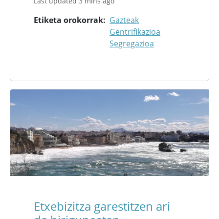
Last updated 3 mins ago
Etiketa orokorrak
Gazteak
Gentrifikazioa
Segregazioa
Etxebizitza garestitzen ari