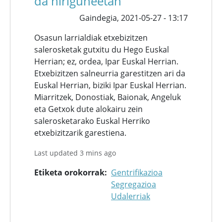
da hiriguneetan
Gaindegia,
2021-05-27 - 13:17
Osasun larrialdiak etxebizitzen
salerosketak gutxitu du Hego Euskal
Herrian; ez, ordea, Ipar Euskal Herrian.
Etxebizitzen salneurria garestitzen ari da
Euskal Herrian, biziki Ipar Euskal Herrian.
Miarritzek, Donostiak, Baionak, Angeluk
eta Getxok dute alokairu zein
salerosketarako Euskal Herriko
etxebizitzarik garestiena.
Last updated 3 mins ago
Etiketa orokorrak
Gentrifikazioa
Segregazioa
Udalerriak