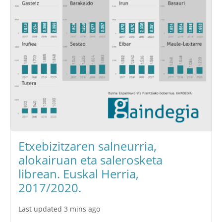
Etxebizitzaren salneurria,
alokairuan eta salerosketa
librean. Euskal Herria,
2017/2020.
Last updated 3 mins ago