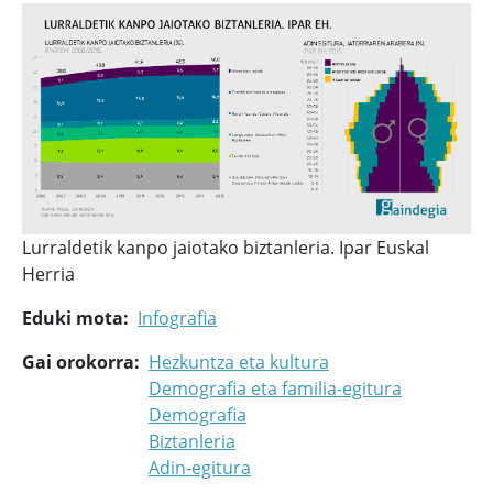
Lurraldetik kanpo jaiotako biztanleria. Ipar Euskal
Herria
Eduki mota
Infografia
Gai orokorra
Hezkuntza eta kultura
Demografia eta familia-egitura
Demografia
Biztanleria
Adin-egitura