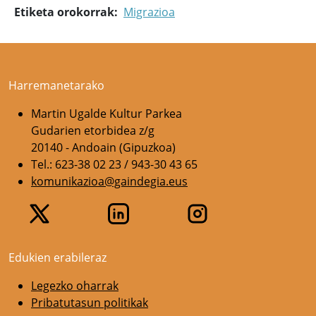
Etiketa orokorrak
Migrazioa
Harremanetarako
Martin Ugalde Kultur Parkea
Gudarien etorbidea z/g
20140 - Andoain (Gipuzkoa)
Tel.: 623-38 02 23 / 943-30 43 65
komunikazioa@gaindegia.eus
Edukien erabileraz
Legezko oharrak
Pribatutasun politikak