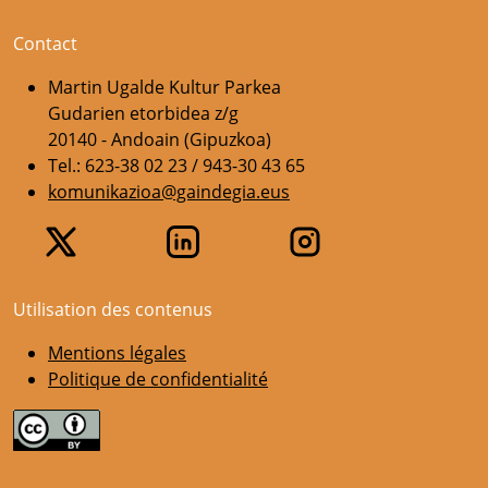
Contact
Martin Ugalde Kultur Parkea
Gudarien etorbidea z/g
20140 - Andoain (Gipuzkoa)
Tel.: 623-38 02 23 / 943-30 43 65
komunikazioa@gaindegia.eus
Utilisation des contenus
Mentions légales
Politique de confidentialité