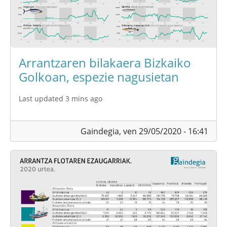
Arrantzaren bilakaera Bizkaiko
Golkoan, espezie nagusietan
Last updated 3 mins ago
Gaindegia,
ven 29/05/2020 - 16:41