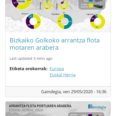
Bizkaiko Golkoko arrantza flota
motaren arabera
Last updated 3 mins ago
Etiketa orokorrak
Europa
Euskal Herria
Gaindegia,
ven 29/05/2020 - 16:36