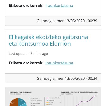
Etiketa orokorrak
Iraunkortasuna
Gaindegia,
mer 13/05/2020 - 00:39
Elikagaiak ekoizteko gaitasuna
eta kontsumoa Elorrion
Last updated 3 mins ago
Etiketa orokorrak
Iraunkortasuna
Gaindegia,
mer 13/05/2020 - 00:34