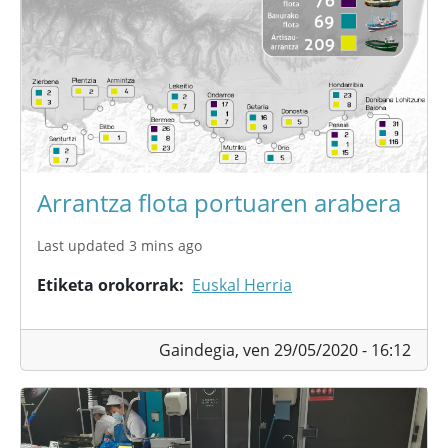
Arrantza flota portuaren arabera
Last updated 3 mins ago
Etiketa orokorrak
Euskal Herria
Gaindegia,
ven 29/05/2020 - 16:12