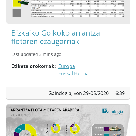
Bizkaiko Golkoko arrantza
flotaren ezaugarriak
Last updated 3 mins ago
Etiketa orokorrak
Europa
Euskal Herria
Gaindegia,
ven 29/05/2020 - 16:39