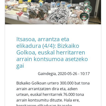
Itsasoa, arrantza eta
elikadura (4/4): Bizkaiko
Golkoa, euskal herritarren
arrain kontsumoa asetzeko
gai
Gaindegia,
2020-05-26 - 10:17
Bizkaiko Golkoan urtero 300.000 bat tona
arrain arrantzatzen dira eta, azken
urtean, euskal herritarrek 76.000 tona
arrain kontsumitu dituzte. Hala ere,
herritarren elikaduran itsasoko