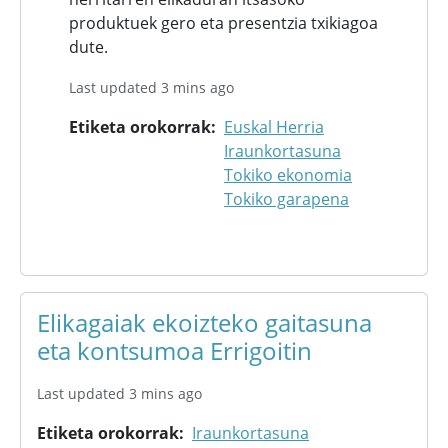
produktuek gero eta presentzia txikiagoa
dute.
Last updated 3 mins ago
Etiketa orokorrak
Euskal Herria
Iraunkortasuna
Tokiko ekonomia
Tokiko garapena
Elikagaiak ekoizteko gaitasuna
eta kontsumoa Errigoitin
Last updated 3 mins ago
Etiketa orokorrak
Iraunkortasuna