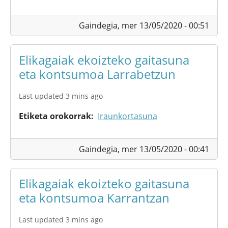
Gaindegia,
mer 13/05/2020 - 00:51
Elikagaiak ekoizteko gaitasuna
eta kontsumoa Larrabetzun
Last updated 3 mins ago
Etiketa orokorrak
Iraunkortasuna
Gaindegia,
mer 13/05/2020 - 00:41
Elikagaiak ekoizteko gaitasuna
eta kontsumoa Karrantzan
Last updated 3 mins ago