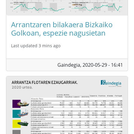
Arrantzaren bilakaera Bizkaiko
Golkoan, espezie nagusietan
Last updated 3 mins ago
Gaindegia,
2020-05-29 - 16:41