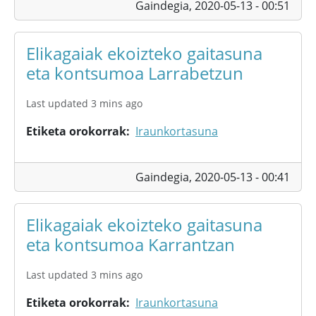
Gaindegia,
2020-05-13 - 00:51
Elikagaiak ekoizteko gaitasuna
eta kontsumoa Larrabetzun
Last updated 3 mins ago
Etiketa orokorrak
Iraunkortasuna
Gaindegia,
2020-05-13 - 00:41
Elikagaiak ekoizteko gaitasuna
eta kontsumoa Karrantzan
Last updated 3 mins ago
Etiketa orokorrak
Iraunkortasuna