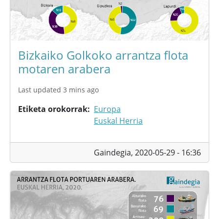
Bizkaiko Golkoko arrantza flota
motaren arabera
Last updated 3 mins ago
Etiketa orokorrak
Europa
Euskal Herria
Gaindegia,
2020-05-29 - 16:36