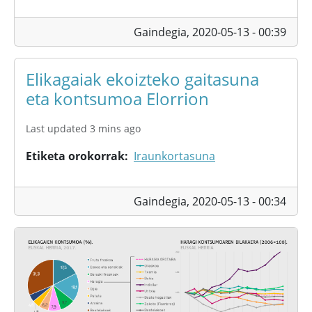
Gaindegia,
2020-05-13 - 00:39
Elikagaiak ekoizteko gaitasuna
eta kontsumoa Elorrion
Last updated 3 mins ago
Etiketa orokorrak
Iraunkortasuna
Gaindegia,
2020-05-13 - 00:34