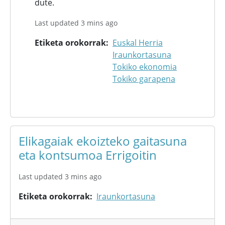
dute.
Last updated 3 mins ago
Etiketa orokorrak
Euskal Herria
Iraunkortasuna
Tokiko ekonomia
Tokiko garapena
Elikagaiak ekoizteko gaitasuna
eta kontsumoa Errigoitin
Last updated 3 mins ago
Etiketa orokorrak
Iraunkortasuna