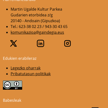
Martin Ugalde Kultur Parkea
Gudarien etorbidea z/g
20140 - Andoain (Gipuzkoa)
Tel.: 623-38 02 23 / 943-30 43 65
komunikazioa@gaindegia.eus
Edukien erabileraz
Legezko oharrak
Pribatutasun politikak
Babesleak