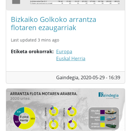
Bizkaiko Golkoko arrantza
flotaren ezaugarriak
Last updated 3 mins ago
Etiketa orokorrak
Europa
Euskal Herria
Gaindegia,
2020-05-29 - 16:39