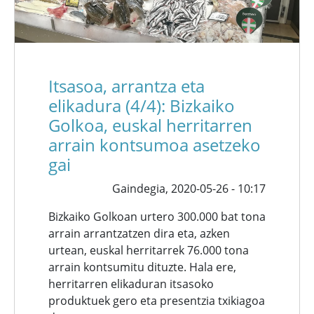
Itsasoa, arrantza eta
elikadura (4/4): Bizkaiko
Golkoa, euskal herritarren
arrain kontsumoa asetzeko
gai
Gaindegia,
2020-05-26 - 10:17
Bizkaiko Golkoan urtero 300.000 bat tona
arrain arrantzatzen dira eta, azken
urtean, euskal herritarrek 76.000 tona
arrain kontsumitu dituzte. Hala ere,
herritarren elikaduran itsasoko
produktuek gero eta presentzia txikiagoa