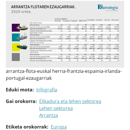
arrantza-flota-euskal herria-frantzia-espainia-irlanda-
portugal-ezaugarriak
Eduki mota
Infografia
Gai orokorra
Elikadura eta lehen sektorea
Lehen sektorea
Arrantza
Etiketa orokorrak
Europa