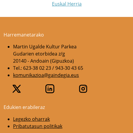
Euskal Herria
Harremanetarako
Martin Ugalde Kultur Parkea
Gudarien etorbidea z/g
20140 - Andoain (Gipuzkoa)
Tel.: 623-38 02 23 / 943-30 43 65
komunikazioa@gaindegia.eus
Edukien erabileraz
Legezko oharrak
Pribatutasun politikak