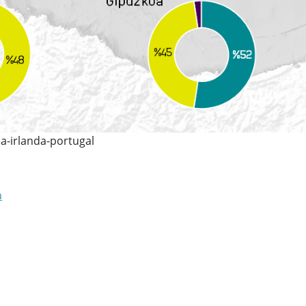
ia-irlanda-portugal
a