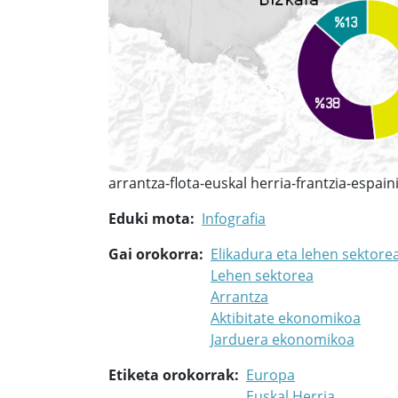
arrantza-flota-euskal herria-frantzia-espain
Eduki mota
Infografia
Gai orokorra
Elikadura eta lehen sektore
Lehen sektorea
Arrantza
Aktibitate ekonomikoa
Jarduera ekonomikoa
Etiketa orokorrak
Europa
Euskal Herria