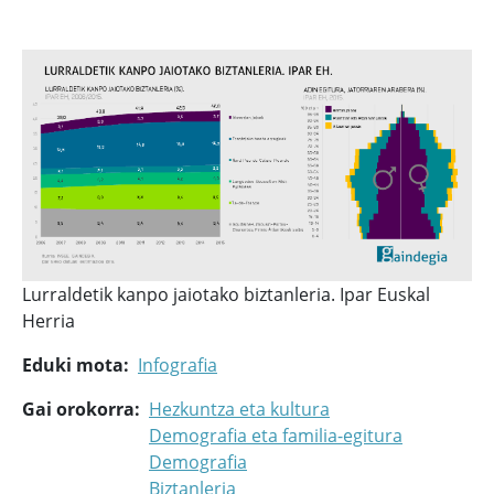
Lurraldetik kanpo jaiotako biztanleria. Ipar Euskal
Herria
Eduki mota
Infografia
Gai orokorra
Hezkuntza eta kultura
Demografia eta familia-egitura
Demografia
Biztanleria