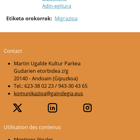
Adin-egitura
Etiketa orokorrak
Migrazioa
Contact
Martin Ugalde Kultur Parkea
Gudarien etorbidea z/g
20140 - Andoain (Gipuzkoa)
Tel.: 623-38 02 23 / 943-30 43 65
komunikazioa@gaindegia.eus
Utilisation des contenus
Mentions légales