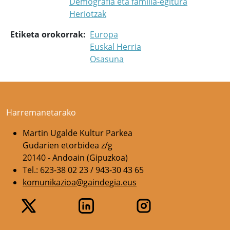
Demografia eta familia-egitura
Heriotzak
Etiketa orokorrak
Europa
Euskal Herria
Osasuna
Harremanetarako
Martin Ugalde Kultur Parkea
Gudarien etorbidea z/g
20140 - Andoain (Gipuzkoa)
Tel.: 623-38 02 23 / 943-30 43 65
komunikazioa@gaindegia.eus