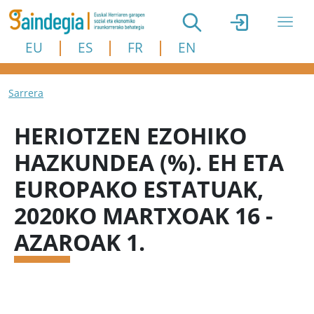
Skip to main content
EU
ES
FR
EN
Breadcrumb
Sarrera
HERIOTZEN EZOHIKO
HAZKUNDEA (%). EH ETA
EUROPAKO ESTATUAK,
2020KO MARTXOAK 16 -
AZAROAK 1.