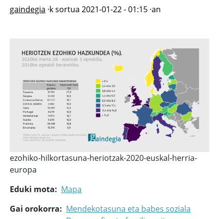
gaindegia
·k sortua
2021-01-22 - 01:15
·an
ezohiko-hilkortasuna-heriotzak-2020-euskal-herria-
europa
Eduki mota
Mapa
Gai orokorra
Mendekotasuna eta babes soziala