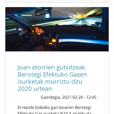
Joan-etorrien gutxitzeak
Berotegi Efektuko Gasen
isurketak murriztu ditu
2020 urtean
Gaindegia,
2021-02-26 - 12:45
Errepide bidezko garraioaren Berotegi
Efektuko Gas isurketa %10,4 apaldu da