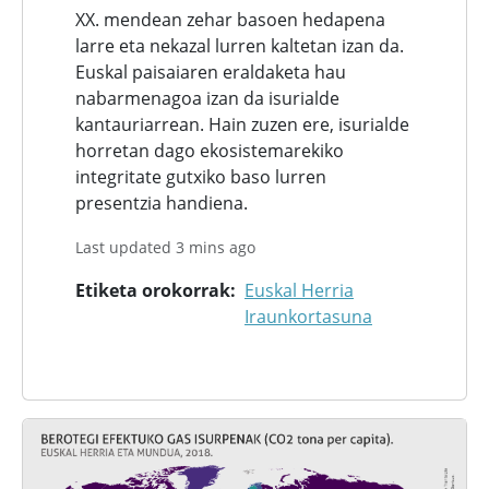
XX. mendean zehar basoen hedapena
larre eta nekazal lurren kaltetan izan da.
Euskal paisaiaren eraldaketa hau
nabarmenagoa izan da isurialde
kantauriarrean. Hain zuzen ere, isurialde
horretan dago ekosistemarekiko
integritate gutxiko baso lurren
presentzia handiena.
Last updated 3 mins ago
Etiketa orokorrak
Euskal Herria
Iraunkortasuna