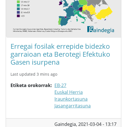
Erregai fosilak errepide bidezko
garraioan eta Berotegi Efektuko
Gasen isurpena
Last updated 3 mins ago
Etiketa orokorrak
EB-27
Euskal Herria
Iraunkortasuna
Jasangarritasuna
Gaindegia,
2021-03-04 - 13:17