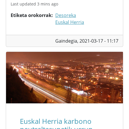
Last updated 3 mins ago
Etiketa orokorrak
Desoreka
Euskal Herria
Gaindegia,
2021-03-17 - 11:17
Euskal Herria karbono