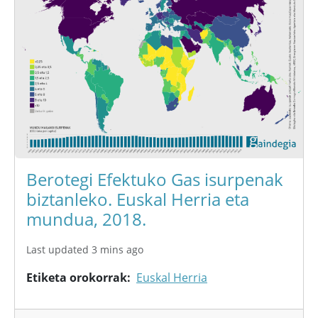
Berotegi Efektuko Gas isurpenak
biztanleko. Euskal Herria eta
mundua, 2018.
Last updated 3 mins ago
Etiketa orokorrak
Euskal Herria