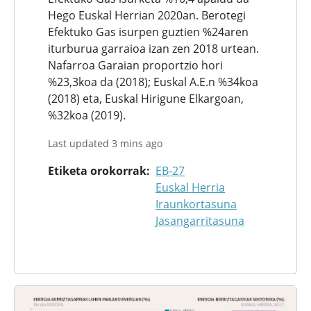
Hego Euskal Herrian 2020an. Berotegi
Efektuko Gas isurpen guztien %24aren
iturburua garraioa izan zen 2018 urtean.
Nafarroa Garaian proportzio hori
%23,3koa da (2018); Euskal A.E.n %34koa
(2018) eta, Euskal Hirigune Elkargoan,
%32koa (2019).
Last updated 3 mins ago
Etiketa orokorrak
EB-27
Euskal Herria
Iraunkortasuna
Jasangarritasuna