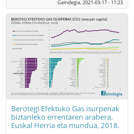
Gaindegia,
2021-03-17 - 11:23
Berotegi Efektuko Gas isurpenak
biztanleko errentaren arabera.
Euskal Herria eta mundua, 2018.