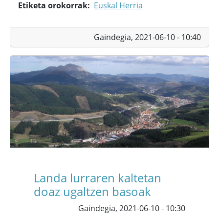
Etiketa orokorrak
Euskal Herria
Gaindegia,
2021-06-10 - 10:40
Landa lurraren kaltetan
doaz ugaltzen basoak
Gaindegia,
2021-06-10 - 10:30