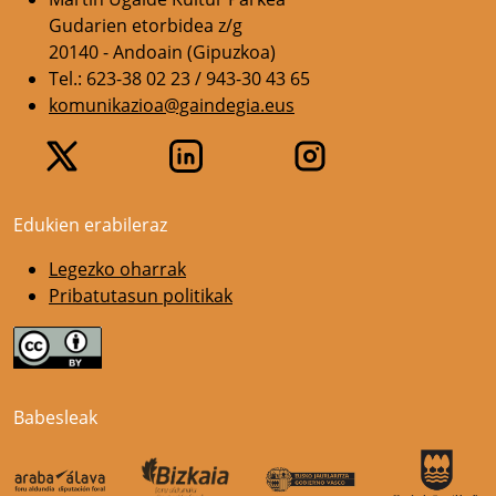
Gudarien etorbidea z/g
20140 - Andoain (Gipuzkoa)
Tel.: 623-38 02 23 / 943-30 43 65
komunikazioa@gaindegia.eus
Edukien erabileraz
Legezko oharrak
Pribatutasun politikak
Babesleak