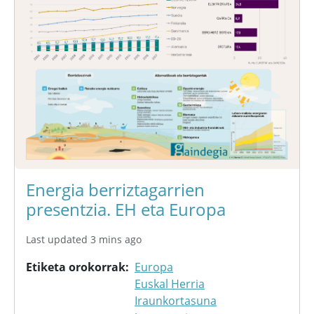
Energia berriztagarrien
presentzia. EH eta Europa
Last updated 3 mins ago
Etiketa orokorrak
Europa
Euskal Herria
Iraunkortasuna