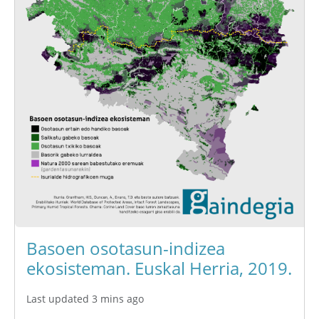
Basoen osotasun-indizea
ekosisteman. Euskal Herria, 2019.
Last updated 3 mins ago