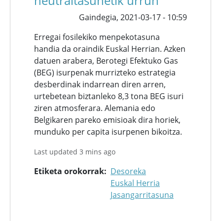
neutraltasunetik urrun
Gaindegia,
2021-03-17 - 10:59
Erregai fosilekiko menpekotasuna
handia da oraindik Euskal Herrian. Azken
datuen arabera, Berotegi Efektuko Gas
(BEG) isurpenak murrizteko estrategia
desberdinak indarrean diren arren,
urtebetean biztanleko 8,3 tona BEG isuri
ziren atmosferara. Alemania edo
Belgikaren pareko emisioak dira horiek,
munduko per capita isurpenen bikoitza.
Last updated 3 mins ago
Etiketa orokorrak
Desoreka
Euskal Herria
Jasangarritasuna