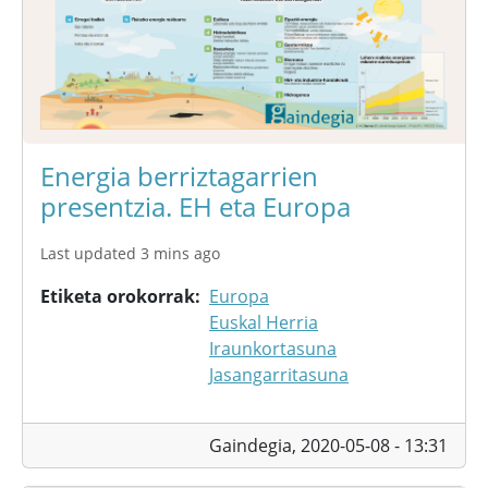
Energia berriztagarrien
presentzia. EH eta Europa
Last updated 3 mins ago
Etiketa orokorrak
Europa
Euskal Herria
Iraunkortasuna
Jasangarritasuna
Gaindegia,
2020-05-08 - 13:31