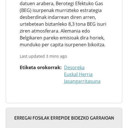
datuen arabera, Berotegi Efektuko Gas
(BEG) isurpenak murrizteko estrategia
desberdinak indarrean diren arren,
urtebetean biztanleko 8,3 tona BEG isuri
ziren atmosferara. Alemania edo
Belgikaren pareko emisioak dira horiek,
munduko per capita isurpenen bikoitza.
Last updated 3 mins ago
Etiketa orokorrak
Desoreka
Euskal Herria
Jasangarritasuna