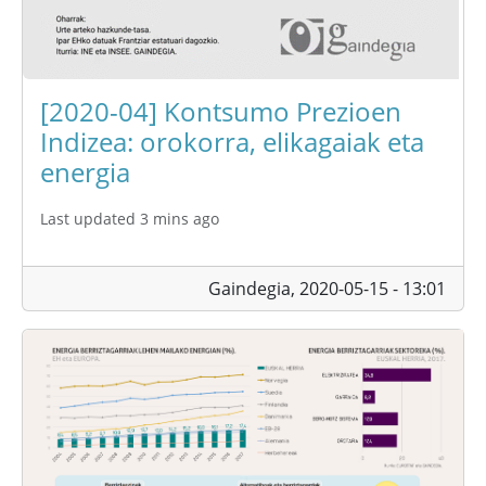
[2020-04] Kontsumo Prezioen
Indizea: orokorra, elikagaiak eta
energia
Last updated 3 mins ago
Gaindegia,
2020-05-15 - 13:01