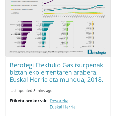
Berotegi Efektuko Gas isurpenak
biztanleko errentaren arabera.
Euskal Herria eta mundua, 2018.
Last updated 3 mins ago
Etiketa orokorrak
Desoreka
Euskal Herria