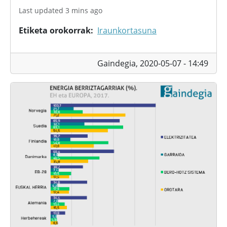
Last updated 3 mins ago
Etiketa orokorrak
Iraunkortasuna
Gaindegia,
2020-05-07 - 14:49