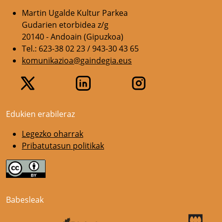
Martin Ugalde Kultur Parkea
Gudarien etorbidea z/g
20140 - Andoain (Gipuzkoa)
Tel.: 623-38 02 23 / 943-30 43 65
komunikazioa@gaindegia.eus
Edukien erabileraz
Legezko oharrak
Pribatutasun politikak
Babesleak