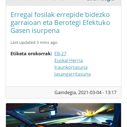
Erregai fosilak errepide bidezko
garraioan eta Berotegi Efektuko
Gasen isurpena
Last updated 3 mins ago
Etiketa orokorrak
EB-27
Euskal Herria
Iraunkortasuna
Jasangarritasuna
Gaindegia,
2021-03-04 - 13:17