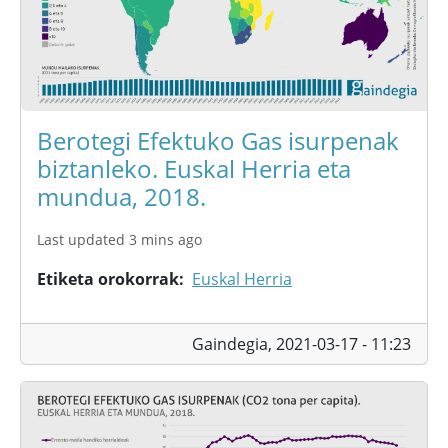
Berotegi Efektuko Gas isurpenak
biztanleko. Euskal Herria eta
mundua, 2018.
Last updated 3 mins ago
Etiketa orokorrak
Euskal Herria
Gaindegia,
2021-03-17 - 11:23