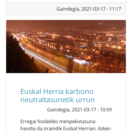
Gaindegia,
2021-03-17 - 11:17
Euskal Herria karbono
neutraltasunetik urrun
Gaindegia,
2021-03-17 - 10:59
Erregai fosilekiko menpekotasuna
handia da oraindik Euskal Herrian. Azken