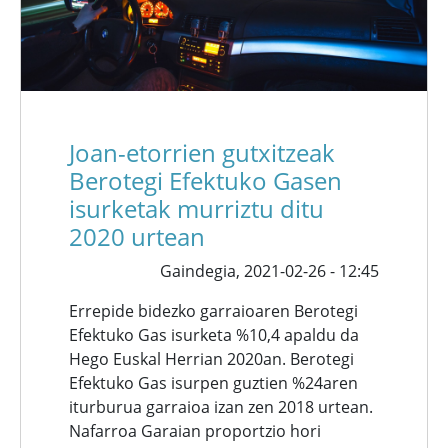
Joan-etorrien gutxitzeak
Berotegi Efektuko Gasen
isurketak murriztu ditu
2020 urtean
Gaindegia,
2021-02-26 - 12:45
Errepide bidezko garraioaren Berotegi
Efektuko Gas isurketa %10,4 apaldu da
Hego Euskal Herrian 2020an. Berotegi
Efektuko Gas isurpen guztien %24aren
iturburua garraioa izan zen 2018 urtean.
Nafarroa Garaian proportzio hori