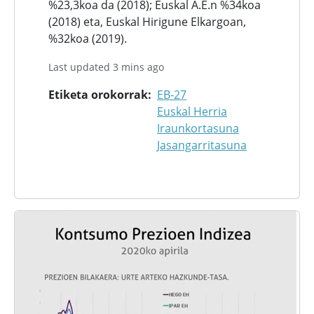
%23,3koa da (2018); Euskal A.E.n %34koa
(2018) eta, Euskal Hirigune Elkargoan,
%32koa (2019).
Last updated 3 mins ago
Etiketa orokorrak
EB-27
Euskal Herria
Iraunkortasuna
Jasangarritasuna