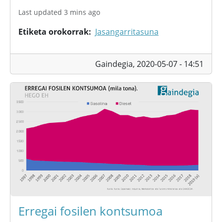
Last updated 3 mins ago
Etiketa orokorrak
Jasangarritasuna
Gaindegia,
2020-05-07 - 14:51
Erregai fosilen kontsumoa