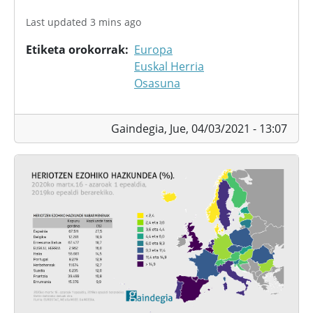
Last updated 3 mins ago
Etiketa orokorrak
Europa
Euskal Herria
Osasuna
Gaindegia,
Jue, 04/03/2021 - 13:07