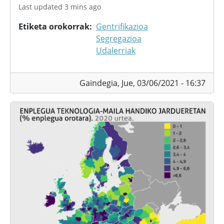
Last updated 3 mins ago
Etiketa orokorrak
Gentrifikazioa
Segregazioa
Udalerriak
Gaindegia,
Jue, 03/06/2021 - 16:37