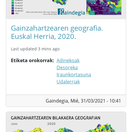
Gainzahartzearen geografia.
Euskal Herria, 2020.
Last updated 3 mins ago
Etiketa orokorrak
Adinekoak
Desoreka
Iraunkortasuna
Udalerriak
Gaindegia,
Mié, 31/03/2021 - 10:41