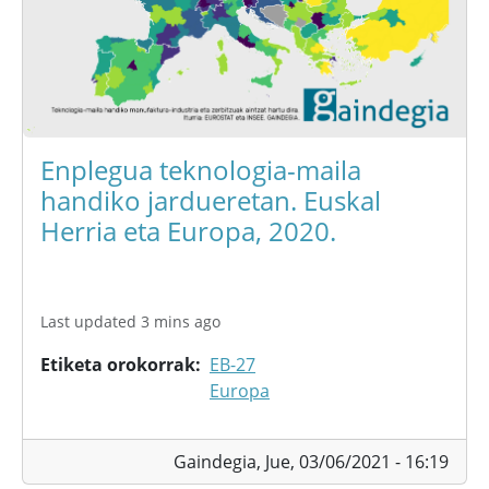
Enplegua teknologia-maila
handiko jardueretan. Euskal
Herria eta Europa, 2020.
Last updated 3 mins ago
Etiketa orokorrak
EB-27
Europa
Gaindegia,
Jue, 03/06/2021 - 16:19