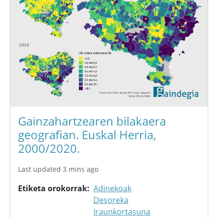
Gainzahartzearen bilakaera
geografian. Euskal Herria,
2000/2020.
Last updated 3 mins ago
Etiketa orokorrak
Adinekoak
Desoreka
Iraunkortasuna