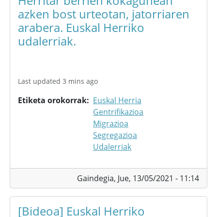
Herritar berrien kokagunean
azken bost urteotan, jatorriaren
arabera. Euskal Herriko
udalerriak.
Last updated 3 mins ago
Etiketa orokorrak
Euskal Herria
Gentrifikazioa
Migrazioa
Segregazioa
Udalerriak
Gaindegia,
Jue, 13/05/2021 - 11:14
[Bideoa] Euskal Herriko