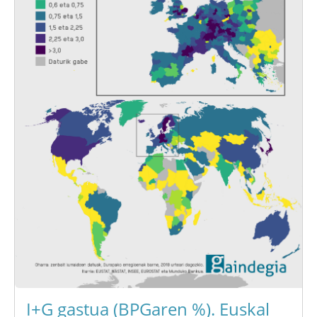
I+G gastua (BPGaren %). Euskal