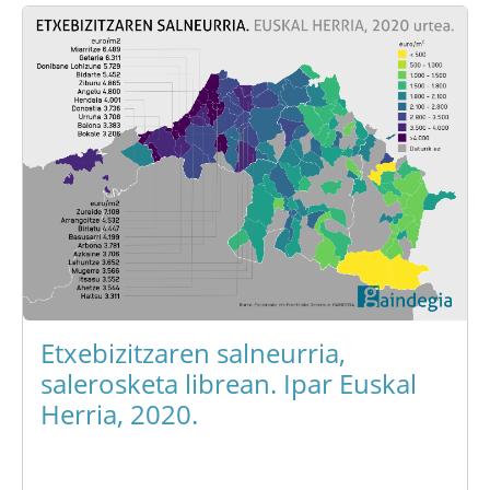
Etxebizitzaren salneurria,
salerosketa librean. Ipar Euskal
Herria, 2020.