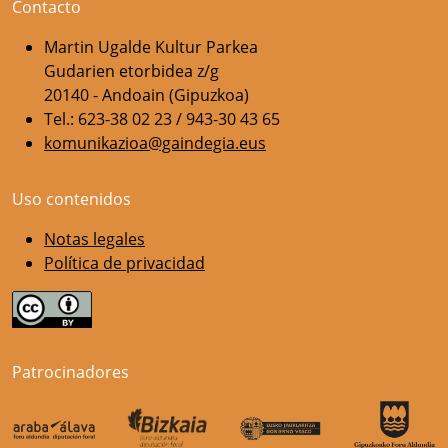
Contacto
Martin Ugalde Kultur Parkea
Gudarien etorbidea z/g
20140 - Andoain (Gipuzkoa)
Tel.: 623-38 02 23 / 943-30 43 65
komunikazioa@gaindegia.eus
Uso contenidos
Notas legales
Política de privacidad
Patrocinadores