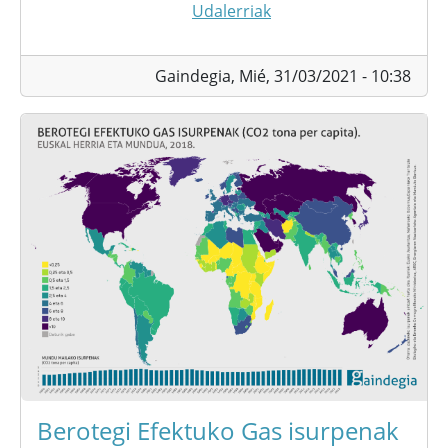
Udalerriak
Gaindegia,
Mié, 31/03/2021 - 10:38
Berotegi Efektuko Gas isurpenak