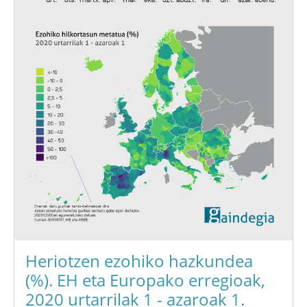
Heriotzen ezohiko hazkundea
(%). EH eta Europako erregioak,
2020 urtarrilak 1 - azaroak 1.