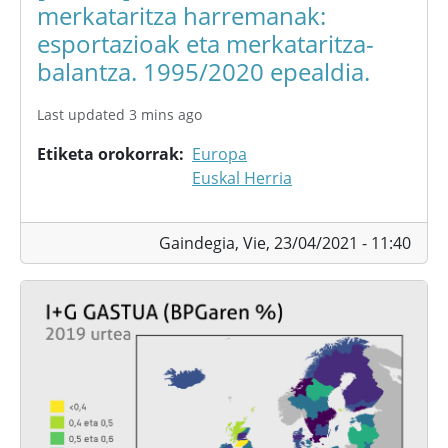
merkataritza harremanak:
esportazioak eta merkataritza-
balantza. 1995/2020 epealdia.
Last updated 3 mins ago
Etiketa orokorrak
Europa
Euskal Herria
Gaindegia,
Vie, 23/04/2021 - 11:40