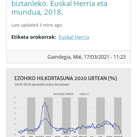
biztanleko. Euskal Herria eta
mundua, 2018.
Last updated 3 mins ago
Etiketa orokorrak
Euskal Herria
Gaindegia,
Mié, 17/03/2021 - 11:23