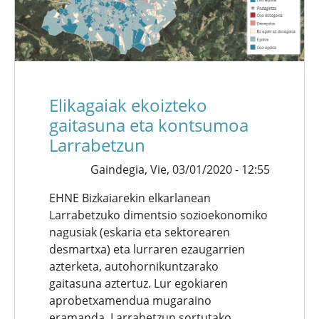
Elikagaiak ekoizteko
gaitasuna eta kontsumoa
Larrabetzun
Gaindegia,
Vie, 03/01/2020 - 12:55
EHNE Bizkaiarekin elkarlanean
Larrabetzuko dimentsio sozioekonomiko
nagusiak (eskaria eta sektorearen
desmartxa) eta lurraren ezaugarrien
azterketa, autohornikuntzarako
gaitasuna aztertuz. Lur egokiaren
aprobetxamendua mugaraino
eramanda, Larrabetzun sortutako