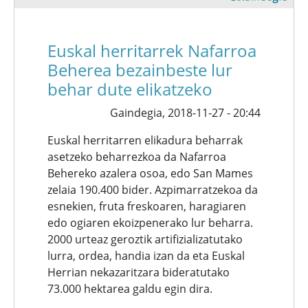
Euskal herritarrek Nafarroa
Beherea bezainbeste lur
behar dute elikatzeko
Gaindegia,
2018-11-27 - 20:44
Euskal herritarren elikadura beharrak
asetzeko beharrezkoa da Nafarroa
Behereko azalera osoa, edo San Mames
zelaia 190.400 bider. Azpimarratzekoa da
esnekien, fruta freskoaren, haragiaren
edo ogiaren ekoizpenerako lur beharra.
2000 urteaz geroztik artifizializatutako
lurra, ordea, handia izan da eta Euskal
Herrian nekazaritzara bideratutako
73.000 hektarea galdu egin dira.