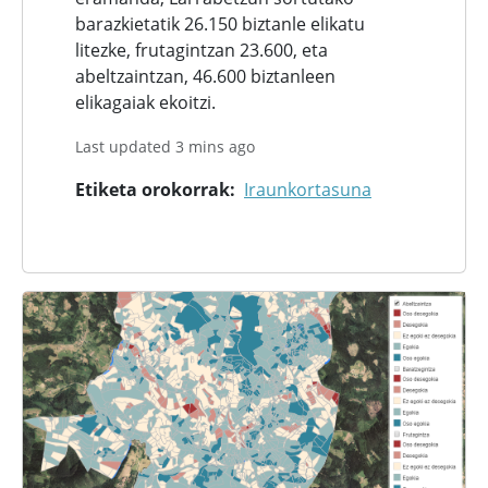
barazkietatik 26.150 biztanle elikatu
litezke, frutagintzan 23.600, eta
abeltzaintzan, 46.600 biztanleen
elikagaiak ekoitzi.
Last updated 3 mins ago
Etiketa orokorrak
Iraunkortasuna