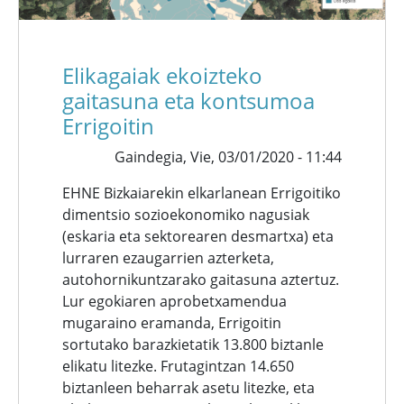
Elikagaiak ekoizteko
gaitasuna eta kontsumoa
Errigoitin
Gaindegia,
Vie, 03/01/2020 - 11:44
EHNE Bizkaiarekin elkarlanean Errigoitiko
dimentsio sozioekonomiko nagusiak
(eskaria eta sektorearen desmartxa) eta
lurraren ezaugarrien azterketa,
autohornikuntzarako gaitasuna aztertuz.
Lur egokiaren aprobetxamendua
mugaraino eramanda, Errigoitin
sortutako barazkietatik 13.800 biztanle
elikatu litezke. Frutagintzan 14.650
biztanleen beharrak asetu litezke, eta