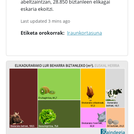
abeltzaintzan, 28.850 biztanleen elikagai
eskaria ekoitzi.
Last updated 3 mins ago
Etiketa orokorrak
Iraunkortasuna