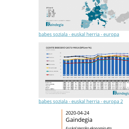
babes soziala - euskal herria - europa
babes soziala - euskal herria - europa 2
2020-04-24
Gaindegia
Euskal Herriko ekonomia eta