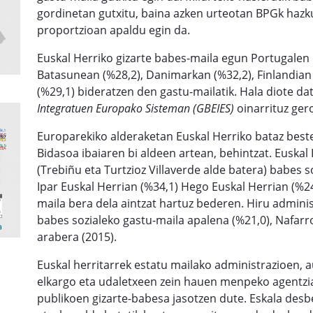
gordinetan gutxitu, baina azken urteotan BPGk haz
proportzioan apaldu egin da.
Euskal Herriko gizarte babes-maila egun Portugalen
Batasunean (%28,2), Danimarkan (%32,2), Finlandian 
(%29,1) bideratzen den gastu-mailatik. Hala diote d
Integratuen Europako Sisteman (GBEIES)
oinarrituz ger
Europarekiko alderaketan Euskal Herriko bataz bes
Bidasoa ibaiaren bi aldeen artean, behintzat. Euskal
(Trebiñu eta Turtzioz Villaverde alde batera) babes 
Ipar Euskal Herrian (%34,1) Hego Euskal Herrian (%24
maila bera dela aintzat hartuz bederen. Hiru admini
babes sozialeko gastu-maila apalena (%21,0), Nafarro
arabera (2015).
Euskal herritarrek estatu mailako administrazioen, 
elkargo eta udaletxeen zein hauen menpeko agentzi
publikoen gizarte-babesa jasotzen dute. Eskala desb