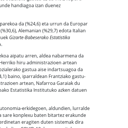
kunde handiagoa izan duenez
 parekoa da (%24,6) eta urrun da Europar
(%30,6), Alemanian (%29,7) edota Italian
atuek
Gizarte-Babeserako Estatistika
o.
tekoa aipatu arren, aldea nabarmena da
 Herriko hiru administrazioen artean
sozialerako gastua aise indartsuagoa da
,1) baino, iparraldean Frantziako gastu-
strazioen artean, Nafarroa Garaiak du
ako Estatistika Institutuko azken datuen
autonomia-erkidegoen, aldundien, lurralde
a sare konplexu baten bitartez erakunde
erdinetan eragiten duten sistemak dira