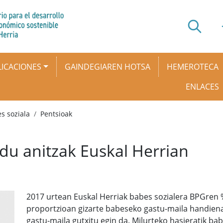
ICACIONES
GAINDEGIAREN HOTSA
HEMEROTECA
ENLACES
s soziala
Pentsioak
edu anitzak Euskal Herrian
2017 urtean Euskal Herriak babes sozialera BPGren 
proportzioan gizarte babeseko gastu-maila handiena 
gastu-maila gutxitu egin da. Milurteko hasieratik ba