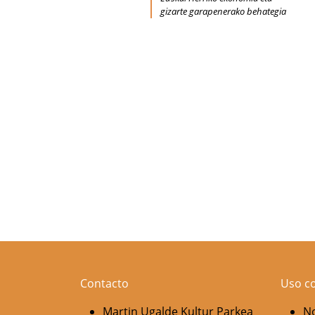
gizarte garapenerako behategia
Contacto
Uso c
Martin Ugalde Kultur Parkea
No