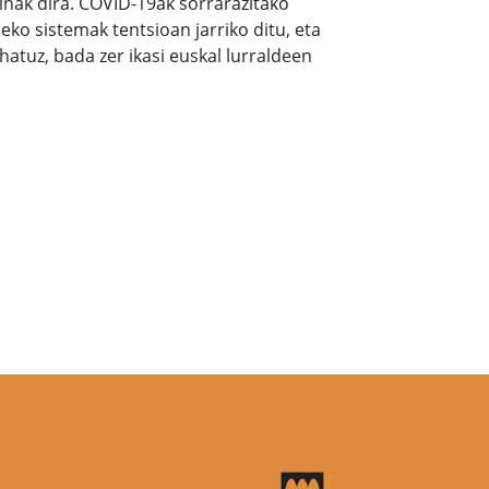
dinak dira. COVID-19ak sorrarazitako
eko sistemak tentsioan jarriko ditu, eta
tuz, bada zer ikasi euskal lurraldeen