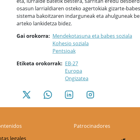
eta, lurralde batetik bestera, sarritan eredu desber
osasun larrialdiaren osteko agertokiak gizarte-babes
sistema bakoitzaren indarguneak eta ahulguneak beha
arteko lankidetza bidez.
Gai orokorra
Mendekotasuna eta babes soziala
Kohesio soziala
Pentsioak
Etiketa orokorrak
EB-27
Europa
Ongizatea
ontenidos
Patrocinadores
tas legales