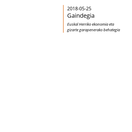
2018-05-25
Gaindegia
Euskal Herriko ekonomia eta
gizarte garapenerako behategia