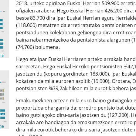
2018. urteko apirilean Euskal Herrian 509.900 erretir
ofizialen arabera, Hego Euskal Herrian 426.200 dira
beste 83.700 dira Ipar Euskal Herrian egun. Herriald
(118.000) metatzen da erretiratutako pentsionisten
pentsiodunen kolektiboan gehiengoa dira erretiroan
baina nabarmentzekoa da pentsionista alargunen (1
(74.700) bolumena.
Hego eta Ipar Euskal Herriaren arteko arrakala handi
sarreretan. Hego Euskal Herriko pentsionisten %42,
jasotzen du (kopuru gordinetan 183.000). Ipar Euskal 
kokatzen da mila euroren azpitik (19.900). Orotara, E
pentsionisten %39,2ak hilean mila eurotik behera jas
Emakumezkoen artean mila euro baino gutxiagoko er
proportzioa ohargarria da: erretiro pentsio bat d
baino gutxiagoko diru-saria jasotzen du (127.200). H
arrakala are handiagoa da emakumezkoen erretiro p
dira mila eurotik beherako diru-saria jasotzen dute