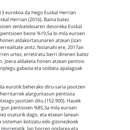
.313 eurokoa da Hego Euskal Herrian
uskal Herrian (2016). Baina batez
tsioen zenbatekoaren desoreka Euskal
 pentsioen beste %19,5a bi mila euroen
a honen aldakortasunaren atzean (izan
errealitate anitz. Nolanahi ere, 2017an
rren urtez, erretiratu berri direnen batez
n. Joera aldaketa honen atzean pentsio
nplegu gabezia eta soldata apalagoak
a eurotik beherako diru-saria jasotzen
herritarrek alarguntasun pentsioa
utxiago jasotzen ditu (152.900). Hauek
argun pentsioen %85,3a mila euroen
ez osaturik dago, eta etxean lanean
za sisteman kotizatu edo gizonezkoek
. Horregatik, lan horren ondarea eta