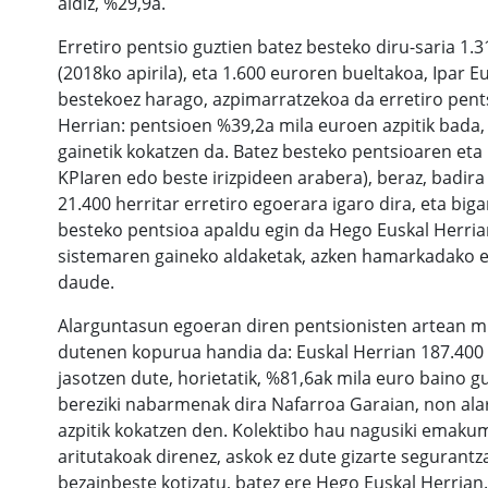
aldiz, %29,9a.
Erretiro pentsio guztien batez besteko diru-saria 1
(2018ko apirila), eta 1.600 euroren bueltakoa, Ipar E
bestekoez harago, azpimarratzekoa da erretiro pen
Herrian: pentsioen %39,2a mila euroen azpitik bada,
gainetik kokatzen da. Batez besteko pentsioaren et
KPIaren edo beste irizpideen arabera), beraz, badira 
21.400 herritar erretiro egoerara igaro dira, eta biga
besteko pentsioa apaldu egin da Hego Euskal Herria
sistemaren gaineko aldaketak, azken hamarkadako e
daude.
Alarguntasun egoeran diren pentsionisten artean mil
dutenen kopurua handia da: Euskal Herrian 187.400 
jasotzen dute, horietatik, %81,6ak mila euro baino g
bereziki nabarmenak dira Nafarroa Garaian, non al
azpitik kokatzen den. Kolektibo hau nagusiki emakum
aritutakoak direnez, askok ez dute gizarte segurant
bezainbeste kotizatu, batez ere Hego Euskal Herrian