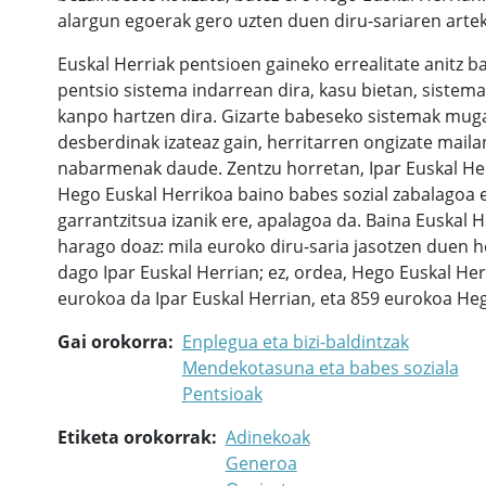
alargun egoerak gero uzten duen diru-sariaren art
Euskal Herriak pentsioen gaineko errealitate anitz ba
pentsio sistema indarrean dira, kasu bietan, siste
kanpo hartzen dira. Gizarte babeseko sistemak muga
desberdinak izateaz gain, herritarren ongizate mail
nabarmenak daude. Zentzu horretan, Ipar Euskal He
Hego Euskal Herrikoa baino babes sozial zabalagoa e
garrantzitsua izanik ere, apalagoa da. Baina Euskal
harago doaz: mila euroko diru-saria jasotzen duen he
dago Ipar Euskal Herrian; ez, ordea, Hego Euskal Her
eurokoa da Ipar Euskal Herrian, eta 859 eurokoa Heg
Gai orokorra
Enplegua eta bizi-baldintzak
Mendekotasuna eta babes soziala
Pentsioak
Etiketa orokorrak
Adinekoak
Generoa