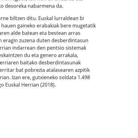
eko desoreka nabarmena da.
rne biltzen ditu. Euskal lurraldean bi
ma hauen gaineko erabakiak bere mugetatik
ren alde batean eta bestean arras
an eragin zuzena duten desberdintasun
rrian indarrean den pentsio sistemak
skaintzen du eta genero arrakala,
 Herriaren baitako desberdintasunak
rritar bat pobrezia atalasearen azpitik
rian. Izan ere, gutxieneko soldata 1.498
o Euskal Herrian (2018).