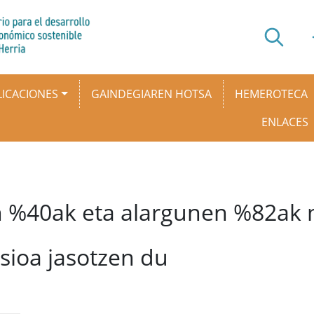
ICACIONES
GAINDEGIAREN HOTSA
HEMEROTECA
ENLACES
n %40ak eta alargunen %82ak 
sioa jasotzen du