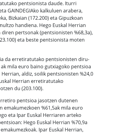
atutako pentsionista daude. Iturri
, eta GAINDEGIAko kalkuluen arabera,
eka, Bizkaian (172.200) eta Gipuzkoan
 multzo handiena. Hego Euskal Herrian
 diren pertsonak (pentsionisten %68,3a),
23.100) eta beste pentsionista moten
a da erretiratutako pentsionisten diru-
1ak mila euro baino gutxiagoko pentsioa
Herrian, aldiz, soilik pentsionisten %24,0
uskal Herrian erretiratutako
otzen du (203.100).
retiro pentsioa jasotzen dutenen
uten emakumezkoen %61,5ak mila euro
ego eta Ipar Euskal Herriaren arteko
entsioan: Hego Euskal Herrian %70,9a
n emakumezkoak. Ipar Euskal Herrian,