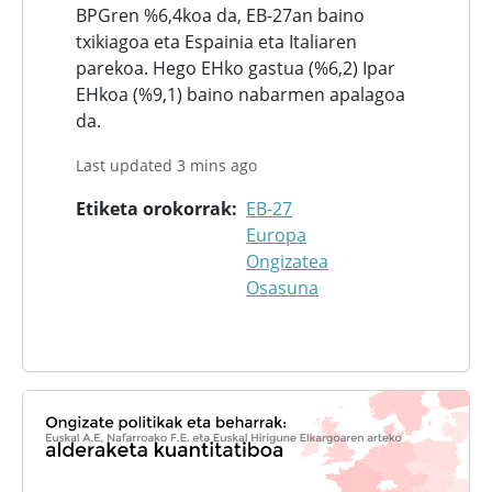
BPGren %6,4koa da, EB-27an baino
txikiagoa eta Espainia eta Italiaren
parekoa. Hego EHko gastua (%6,2) Ipar
EHkoa (%9,1) baino nabarmen apalagoa
da.
Last updated 3 mins ago
Etiketa orokorrak
EB-27
Europa
Ongizatea
Osasuna