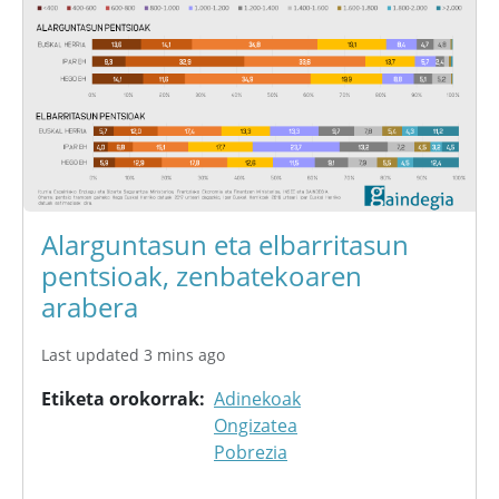
Alarguntasun eta elbarritasun
pentsioak, zenbatekoaren
arabera
Last updated 3 mins ago
Etiketa orokorrak
Adinekoak
Ongizatea
Pobrezia