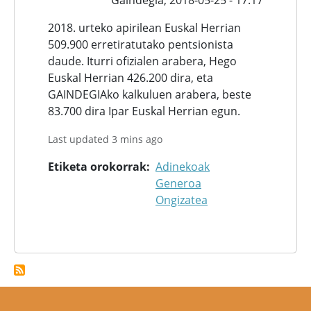
Gaindegia,
2018-05-25 - 17:17
2018. urteko apirilean Euskal Herrian
509.900 erretiratutako pentsionista
daude. Iturri ofizialen arabera, Hego
Euskal Herrian 426.200 dira, eta
GAINDEGIAko kalkuluen arabera, beste
83.700 dira Ipar Euskal Herrian egun.
Last updated 3 mins ago
Etiketa orokorrak
Adinekoak
Generoa
Ongizatea