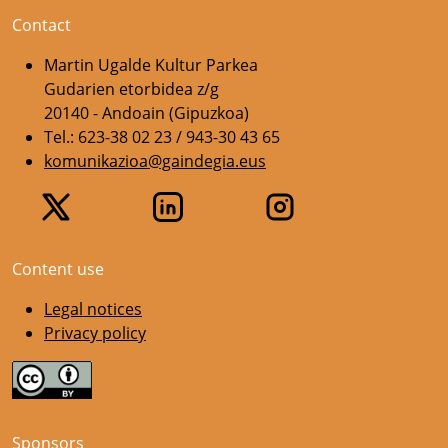
Contact
Martin Ugalde Kultur Parkea
Gudarien etorbidea z/g
20140 - Andoain (Gipuzkoa)
Tel.: 623-38 02 23 / 943-30 43 65
komunikazioa@gaindegia.eus
Content use
Legal notices
Privacy policy
Sponsors