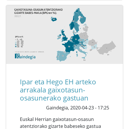
Ipar eta Hego EH arteko
arrakala gaixotasun-
osasunerako gastuan
Gaindegia,
2020-04-23 - 17:25
Euskal Herrian gaixotasun-osasun
atentziorako gizarte babeseko gastua