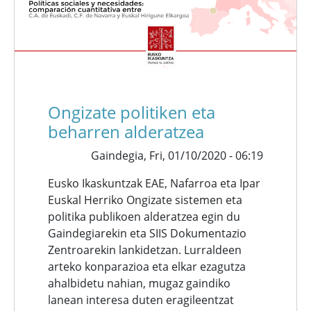
Ongizate politiken eta
beharren alderatzea
Gaindegia,
Fri, 01/10/2020 - 06:19
Eusko Ikaskuntzak EAE, Nafarroa eta Ipar
Euskal Herriko Ongizate sistemen eta
politika publikoen alderatzea egin du
Gaindegiarekin eta SIIS Dokumentazio
Zentroarekin lankidetzan. Lurraldeen
arteko konparazioa eta elkar ezagutza
ahalbidetu nahian, mugaz gaindiko
lanean interesa duten eragileentzat