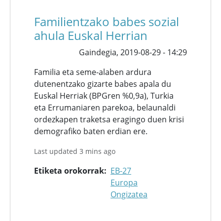
Familientzako babes sozial
ahula Euskal Herrian
Gaindegia,
2019-08-29 - 14:29
Familia eta seme-alaben ardura
dutenentzako gizarte babes apala du
Euskal Herriak (BPGren %0,9a), Turkia
eta Errumaniaren parekoa, belaunaldi
ordezkapen traketsa eragingo duen krisi
demografiko baten erdian ere.
Last updated 3 mins ago
Etiketa orokorrak
EB-27
Europa
Ongizatea