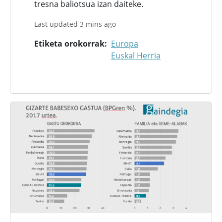
tresna baliotsua izan daiteke.
Last updated 3 mins ago
Etiketa orokorrak
Europa
Euskal Herria