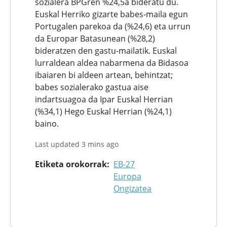
sozialera BPGren %24,5a bideratu du.
Euskal Herriko gizarte babes-maila egun
Portugalen parekoa da (%24,6) eta urrun
da Europar Batasunean (%28,2)
bideratzen den gastu-mailatik. Euskal
lurraldean aldea nabarmena da Bidasoa
ibaiaren bi aldeen artean, behintzat;
babes sozialerako gastua aise
indartsuagoa da Ipar Euskal Herrian
(%34,1) Hego Euskal Herrian (%24,1)
baino.
Last updated 3 mins ago
Etiketa orokorrak
EB-27
Europa
Ongizatea