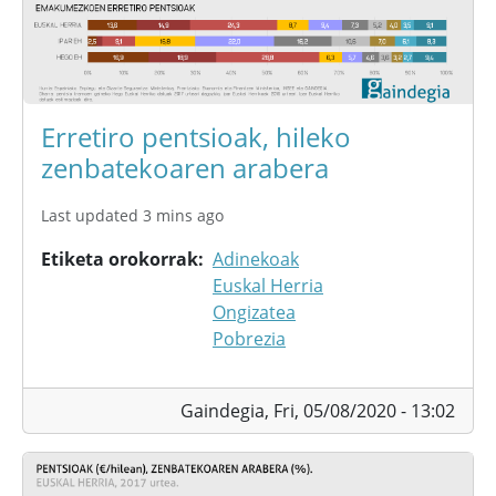
Erretiro pentsioak, hileko
zenbatekoaren arabera
Last updated 3 mins ago
Etiketa orokorrak
Adinekoak
Euskal Herria
Ongizatea
Pobrezia
Gaindegia,
Fri, 05/08/2020 - 13:02