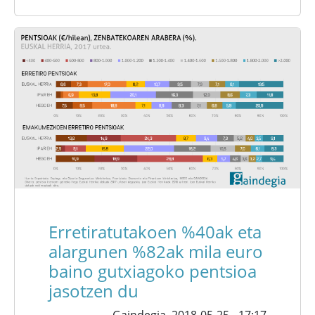
Erretiratutakoen %40ak eta
alargunen %82ak mila euro
baino gutxiagoko pentsioa
jasotzen du