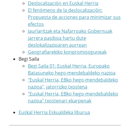
Deslocalización en Euskal Herria
El fenómeno de la deslocalización:
Propuesta de acciones para minimizar sus
efectos
Jaurlaritzak eta Nafarroako Gobernuak
jarrera pasiboa hartu dute
deslokalizazioaren aurrean
Geografiarekiko konpromisoguneak
Begi Saila
Begi Saila 01: Euskal Herria, Europako
Batasuneko hego-mendebaldeko nazioa
"Euskal Herria, EBko hego-mendebaldeko
nazioa", jatorrizko txostena
"Euskal Herria, EBko hego-mendebaldeko
nazioa" txostenari ekarpenak
Euskal Herria Eskualdeka liburua