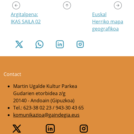
Argitalpena:
Euskal
IKAS SAILA 02
Herriko mapa
geografikoa
Contact
Martin Ugalde Kultur Parkea
Gudarien etorbidea z/g
20140 - Andoain (Gipuzkoa)
Tel.: 623-38 02 23 / 943-30 43 65
komunikazioa@gaindegia.eus