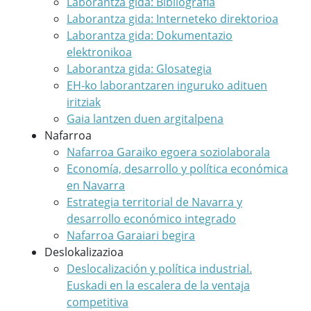
Laborantza gida: Bibliografia
Laborantza gida: Interneteko direktorioa
Laborantza gida: Dokumentazio
elektronikoa
Laborantza gida: Glosategia
EH-ko laborantzaren inguruko adituen
iritziak
Gaia lantzen duen argitalpena
Nafarroa
Nafarroa Garaiko egoera soziolaborala
Economía, desarrollo y política económica
en Navarra
Estrategia territorial de Navarra y
desarrollo económico integrado
Nafarroa Garaiari begira
Deslokalizazioa
Deslocalización y política industrial.
Euskadi en la escalera de la ventaja
competitiva