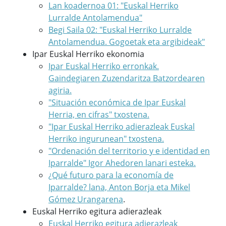
Lan koadernoa 01: "Euskal Herriko
Lurralde Antolamendua"
Begi Saila 02: "Euskal Herriko Lurralde
Antolamendua. Gogoetak eta argibideak"
Ipar Euskal Herriko ekonomia
Ipar Euskal Herriko erronkak.
Gaindegiaren Zuzendaritza Batzordearen
agiria.
"Situación económica de Ipar Euskal
Herria, en cifras" txostena.
"Ipar Euskal Herriko adierazleak Euskal
Herriko ingurunean" txostena.
"Ordenación del territorio y e identidad en
Iparralde" Igor Ahedoren lanari esteka.
¿Qué futuro para la economía de
Iparralde? lana, Anton Borja eta Mikel
Gómez Urangarena
.
Euskal Herriko egitura adierazleak
Euskal Herriko egitura adierazleak