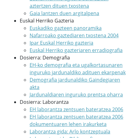
aztertzen dituen txostena
Gaia lantzen duen argitalpena
Euskal Herriko Gazteria
Euskadiko gazteen panoramika
Nafarroako gaztediaren txostena 2004
Ipar Euskal Herriko gazteria
Euskal Herriko gazteriaren erradiografia
Dosierra: Demografia
EH-ko demografia eta ugalkortasunaren
inguruko jardunaldiko adituen ekarpenak
Demografia jardunaldiko Gaindegiaren
akta
Jardunaldiaren inguruko prentsa oharra
Dosierra: Laborantza
EH laborantza zentsuen bateratzea 2006
EH laborantza zentsuen bateratzea 2006
dokumentuaren lehen irakurketa
Laborantza gida: Arlo kontzeptuala