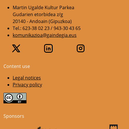
Martin Ugalde Kultur Parkea
Gudarien etorbidea z/g
20140 - Andoain (Gipuzkoa)
Tel.: 623-38 02 23 / 943-30 43 65
komunikazioa@gaindegia.eus
Content use
Legal notices
Privacy policy
Sponsors