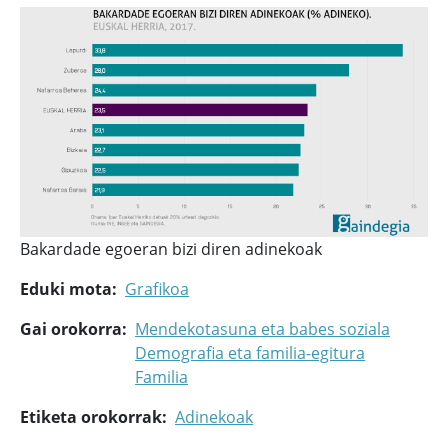
Bakardade egoeran bizi diren adinekoak
Eduki mota
Grafikoa
Gai orokorra
Mendekotasuna eta babes soziala
Demografia eta familia-egitura
Familia
Etiketa orokorrak
Adinekoak