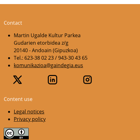
Contact
Martin Ugalde Kultur Parkea
Gudarien etorbidea z/g
20140 - Andoain (Gipuzkoa)
Tel.: 623-38 02 23 / 943-30 43 65
komunikazioa@gaindegia.eus
Content use
Legal notices
Privacy policy