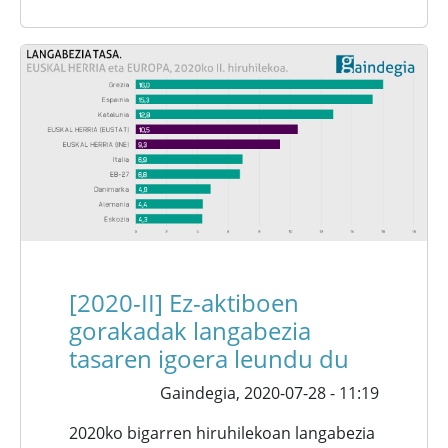
[2020-II] Ez-aktiboen
gorakadak langabezia
tasaren igoera leundu du
Gaindegia,
2020-07-28 - 11:19
2020ko bigarren hiruhilekoan langabezia