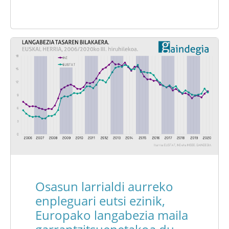
Osasun larrialdi aurreko
enpleguari eutsi ezinik,
Europako langabezia maila