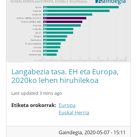
Langabezia tasa. EH eta Europa,
2020ko lehen hiruhilekoa
Last updated 3 mins ago
Etiketa orokorrak
Europa
Euskal Herria
Gaindegia,
2020-05-07 - 15:11