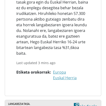
tasak gora egin du Euskal Herrian, baina
ez du enplegu desegitea behar bezala
irudikatzen. Hiruhileko honetan 57.300
pertsona aktibo gutxiago zenbatu dira
eta horrek langabeziaren igoera leundu
du. Nolanahi ere, langabeziaren igoera
esanguratsua da, batez ere gazteen
artean, Hego Euskal Herriko 16-24 urte
bitartean langabezia tasa %31,6koa
baita.
Last updated 3 mins ago
Etiketa orokorrak
Europa
Euskal Herria