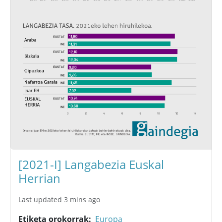
[2021-I] Langabezia Euskal
Herrian
Last updated 3 mins ago
Etiketa orokorrak
Europa