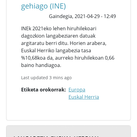
gehiago (INE)
Gaindegia,
2021-04-29 - 12:49
INEk 2021eko lehen hiruhilekoari
dagozkion langabeziaren datuak
argitaratu berri ditu. Horien arabera,
Euskal Herriko langabezia tasa
%10,68koa da, aurreko hiruhilekoan 0,66
baino handiagoa.
Last updated 3 mins ago
Etiketa orokorrak
Europa
Euskal Herria