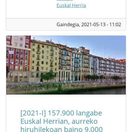
Euskal Herria
Gaindegia,
2021-05-13 - 11:02
[2021-I] 157.900 langabe
Euskal Herrian, aurreko
hiruhilekoan baino 9.000