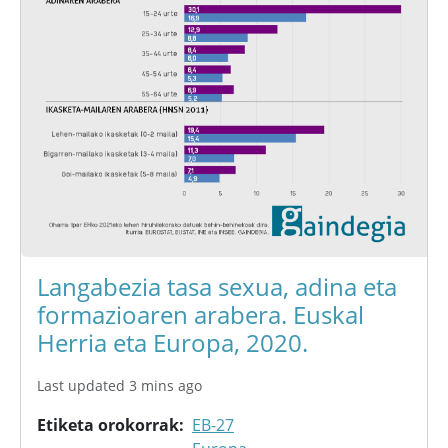
Langabezia tasa sexua, adina eta
formazioaren arabera. Euskal
Herria eta Europa, 2020.
Last updated 3 mins ago
Etiketa orokorrak
EB-27