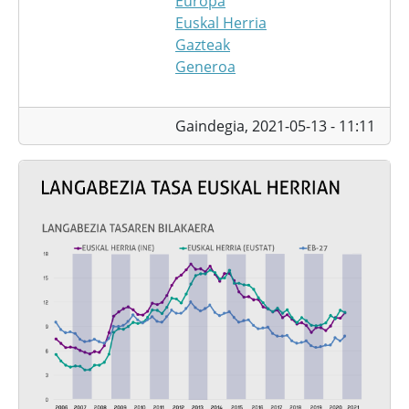
Europa
Euskal Herria
Gazteak
Generoa
Gaindegia,
2021-05-13 - 11:11