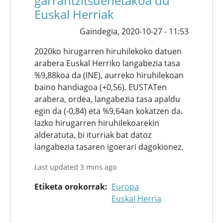
garrantzitsuenetakoa du
Euskal Herriak
Gaindegia,
2020-10-27 - 11:53
2020ko hirugarren hiruhilekoko datuen
arabera Euskal Herriko langabezia tasa
%9,88koa da (INE), aurreko hiruhilekoan
baino handiagoa (+0,56). EUSTATen
arabera, ordea, langabezia tasa apaldu
egin da (-0,84) eta %9,64an kokatzen da.
Iazko hirugarren hiruhilekoarekin
alderatuta, bi iturriak bat datoz
langabezia tasaren igoerari dagokionez.
Last updated 3 mins ago
Etiketa orokorrak
Europa
Euskal Herria