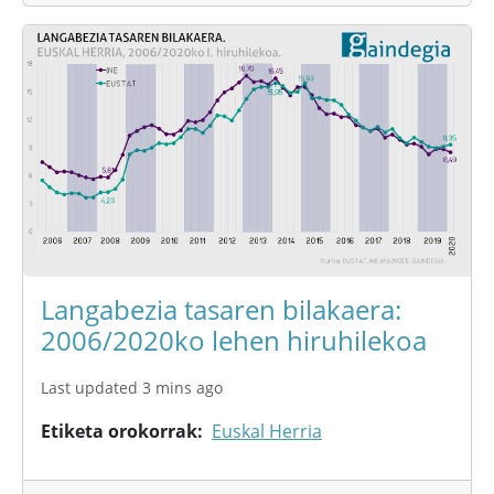
Langabezia tasaren bilakaera:
2006/2020ko lehen hiruhilekoa
Last updated 3 mins ago
Etiketa orokorrak
Euskal Herria