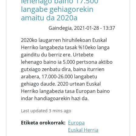
lehenago baino 17.500
langabe gehiagorekin
amaitu da 2020a
Gaindegia,
2021-01-28 - 13:37
2020ko laugarren hiruhilekoan Euskal
Herriko langabezia tasak %10eko langa
gainditu du berriz ere. Urtebete
lehenago baino ia 5.000 pertsona aktibo
gutxiago zenbatu dira, baina iturrien
arabera, 17.000-26.000 langabetu
gehiago daude. 2020 urtean Euskal
Herriko langabezia tasa Europan baino
indar handiagoarekin hazi da.
Last updated 3 mins ago
Etiketa orokorrak
Europa
Euskal Herria