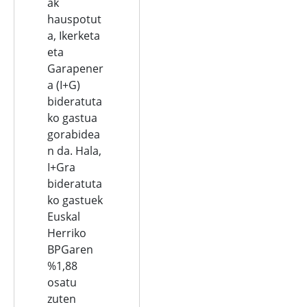
ak
hauspotut
a, Ikerketa
eta
Garapener
a (I+G)
bideratuta
ko gastua
gorabidea
n da. Hala,
I+Gra
bideratuta
ko gastuek
Euskal
Herriko
BPGaren
%1,88
osatu
zuten