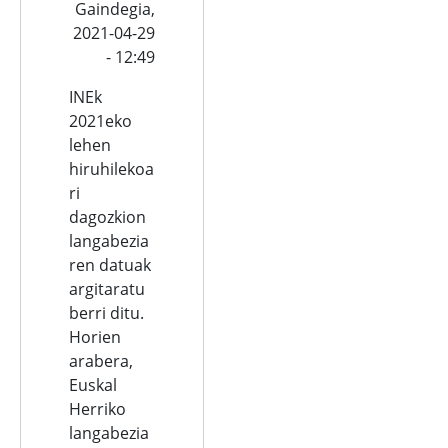
Gaindegia,
2021-04-29
- 12:49
INEk
2021eko
lehen
hiruhilekoa
ri
dagozkion
langabezia
ren datuak
argitaratu
berri ditu.
Horien
arabera,
Euskal
Herriko
langabezia