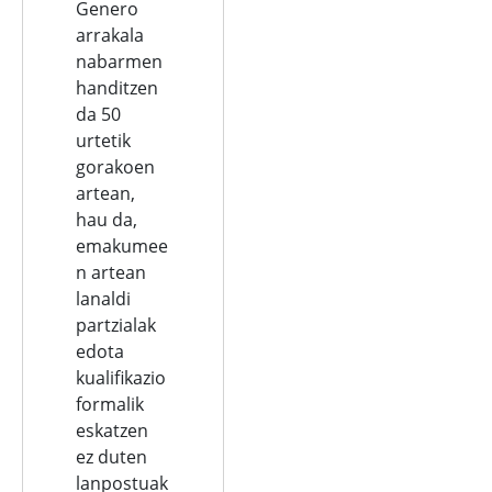
Genero
arrakala
nabarmen
handitzen
da 50
urtetik
gorakoen
artean,
hau da,
emakumee
n artean
lanaldi
partzialak
edota
kualifikazio
formalik
eskatzen
ez duten
lanpostuak