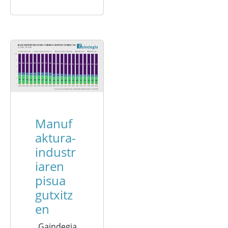
Manuf
aktura-
industr
iaren
pisua
gutxitz
en
Gaindegia,