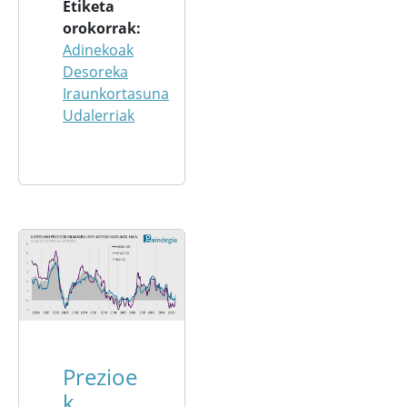
Etiketa
orokorrak
Adinekoak
Desoreka
Iraunkortasuna
Udalerriak
Prezioe
k