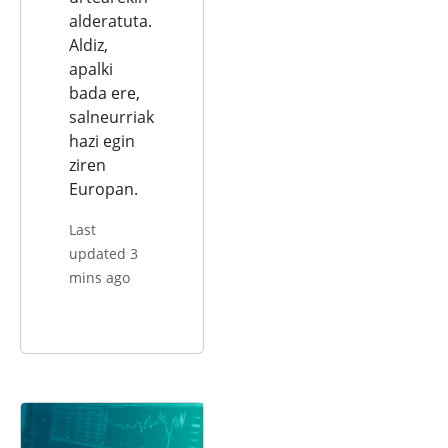
alderatuta.
Aldiz,
apalki
bada ere,
salneurriak
hazi egin
ziren
Europan.
Last
updated 3
mins ago