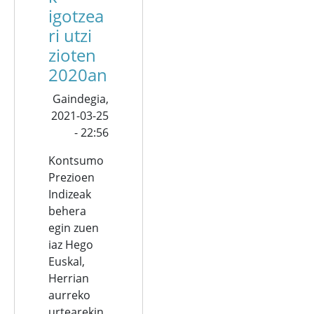
igotzea
ri utzi
zioten
2020an
Gaindegia,
2021-03-25
- 22:56
Kontsumo
Prezioen
Indizeak
behera
egin zuen
iaz Hego
Euskal,
Herrian
aurreko
urtearekin