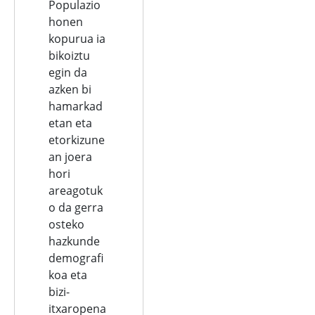
Populazio
honen
kopurua ia
bikoiztu
egin da
azken bi
hamarkad
etan eta
etorkizune
an joera
hori
areagotuk
o da gerra
osteko
hazkunde
demografi
koa eta
bizi-
itxaropena