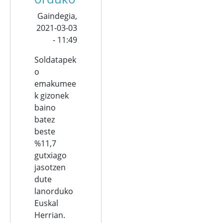
Gaindegia,
2021-03-03
- 11:49
Soldatapek
o
emakumee
k gizonek
baino
batez
beste
%11,7
gutxiago
jasotzen
dute
lanorduko
Euskal
Herrian.