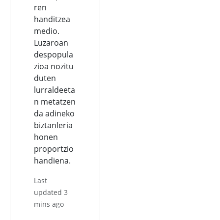
ren
handitzea
medio.
Luzaroan
despopula
zioa nozitu
duten
lurraldeeta
n metatzen
da adineko
biztanleria
honen
proportzio
handiena.
Last
updated 3
mins ago