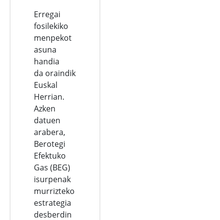
Erregai
fosilekiko
menpekot
asuna
handia
da oraindik
Euskal
Herrian.
Azken
datuen
arabera,
Berotegi
Efektuko
Gas (BEG)
isurpenak
murrizteko
estrategia
desberdin