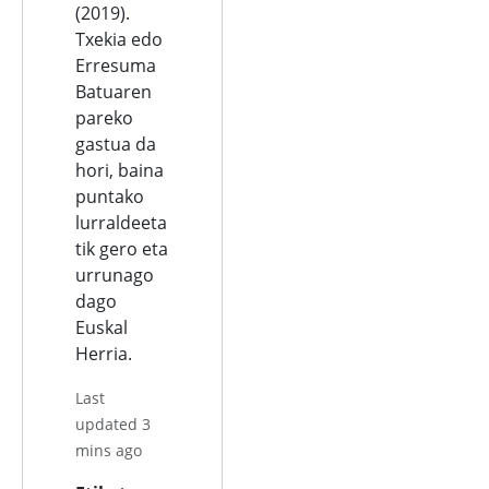
(2019).
Txekia edo
Erresuma
Batuaren
pareko
gastua da
hori, baina
puntako
lurraldeeta
tik gero eta
urrunago
dago
Euskal
Herria.
Last
updated 3
mins ago