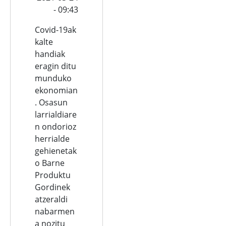
- 09:43
Covid-19ak
kalte
handiak
eragin ditu
munduko
ekonomian
. Osasun
larrialdiare
n ondorioz
herrialde
gehienetak
o Barne
Produktu
Gordinek
atzeraldi
nabarmen
a nozitu