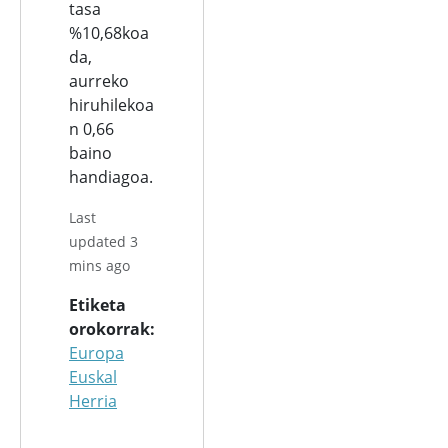
tasa
%10,68koa
da,
aurreko
hiruhilekoa
n 0,66
baino
handiagoa.
Last
updated 3
mins ago
Etiketa
orokorrak
Europa
Euskal
Herria