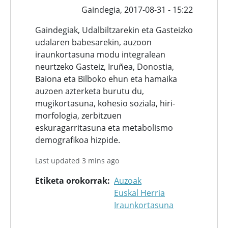
Gaindegia,
2017-08-31 - 15:22
Gaindegiak, Udalbiltzarekin eta Gasteizko
udalaren babesarekin, auzoon
iraunkortasuna modu integralean
neurtzeko Gasteiz, Iruñea, Donostia,
Baiona eta Bilboko ehun eta hamaika
auzoen azterketa burutu du,
mugikortasuna, kohesio soziala, hiri-
morfologia, zerbitzuen
eskuragarritasuna eta metabolismo
demografikoa hizpide.
Last updated 3 mins ago
Etiketa orokorrak
Auzoak
Euskal Herria
Iraunkortasuna