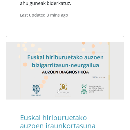
ahulguneak biderkatuz.
Last updated 3 mins ago
Euskal hiriburuetako
auzoen iraunkortasuna