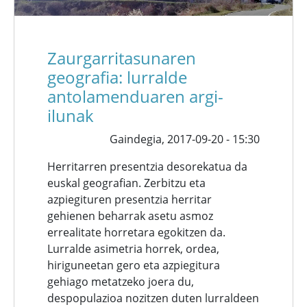
Zaurgarritasunaren
geografia: lurralde
antolamenduaren argi-
ilunak
Gaindegia,
2017-09-20 - 15:30
Herritarren presentzia desorekatua da
euskal geografian. Zerbitzu eta
azpiegituren presentzia herritar
gehienen beharrak asetu asmoz
errealitate horretara egokitzen da.
Lurralde asimetria horrek, ordea,
hiriguneetan gero eta azpiegitura
gehiago metatzeko joera du,
despopulazioa nozitzen duten lurraldeen