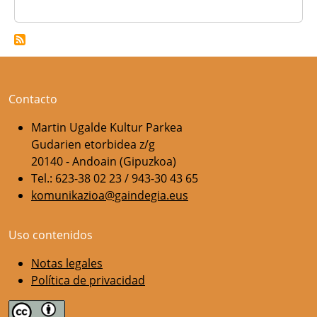
Contacto
Martin Ugalde Kultur Parkea
Gudarien etorbidea z/g
20140 - Andoain (Gipuzkoa)
Tel.: 623-38 02 23 / 943-30 43 65
komunikazioa@gaindegia.eus
Uso contenidos
Notas legales
Política de privacidad