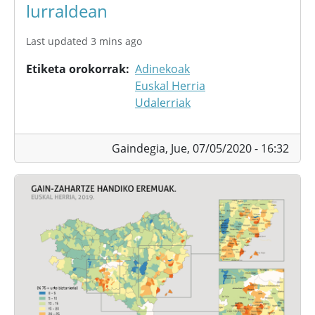
lurraldean
Last updated 3 mins ago
Etiketa orokorrak
Adinekoak
Euskal Herria
Udalerriak
Gaindegia,
Jue, 07/05/2020 - 16:32