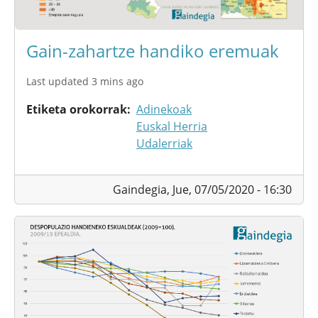
Gain-zahartze handiko eremuak
Last updated 3 mins ago
Etiketa orokorrak
Adinekoak
Euskal Herria
Udalerriak
Gaindegia,
Jue, 07/05/2020 - 16:30