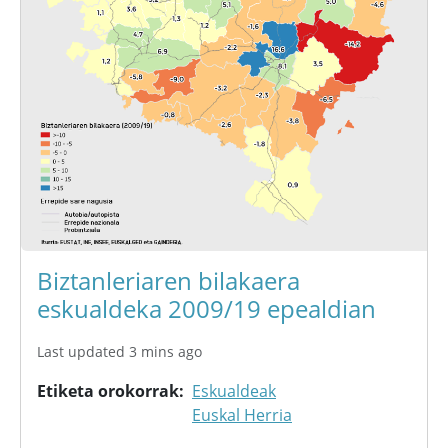
Biztanleriaren bilakaera
eskualdeka 2009/19 epealdian
Last updated 3 mins ago
Etiketa orokorrak
Eskualdeak
Euskal Herria