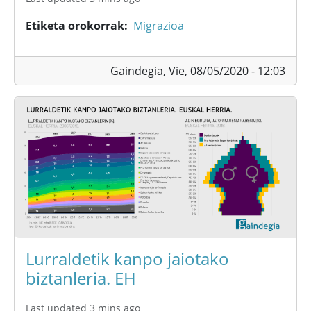
Etiketa orokorrak
Migrazioa
Gaindegia,
Vie, 08/05/2020 - 12:03
Lurraldetik kanpo jaiotako
biztanleria. EH
Last updated 3 mins ago