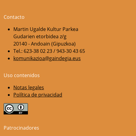
Contacto
Martin Ugalde Kultur Parkea
Gudarien etorbidea z/g
20140 - Andoain (Gipuzkoa)
Tel.: 623-38 02 23 / 943-30 43 65
komunikazioa@gaindegia.eus
Uso contenidos
Notas legales
Política de privacidad
Patrocinadores