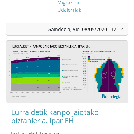
Migrazioa
Udalerriak
Gaindegia,
Vie, 08/05/2020 - 12:12
Lurraldetik kanpo jaiotako
biztanleria. Ipar EH
Last updated 3 mins ago