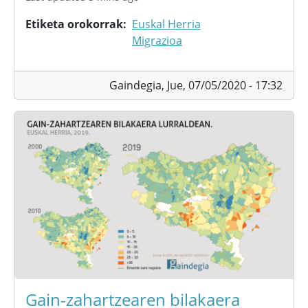
Etiketa orokorrak
Euskal Herria
Migrazioa
Gaindegia,
Jue, 07/05/2020 - 17:32
Gain-zahartzearen bilakaera