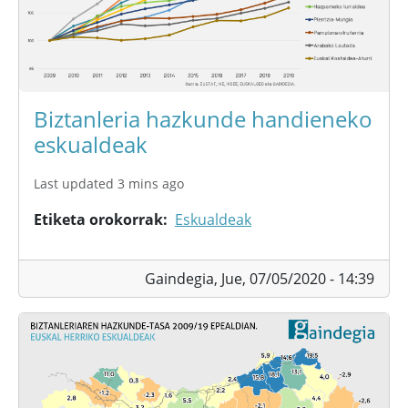
Biztanleria hazkunde handieneko
eskualdeak
Last updated 3 mins ago
Etiketa orokorrak
Eskualdeak
Gaindegia,
Jue, 07/05/2020 - 14:39