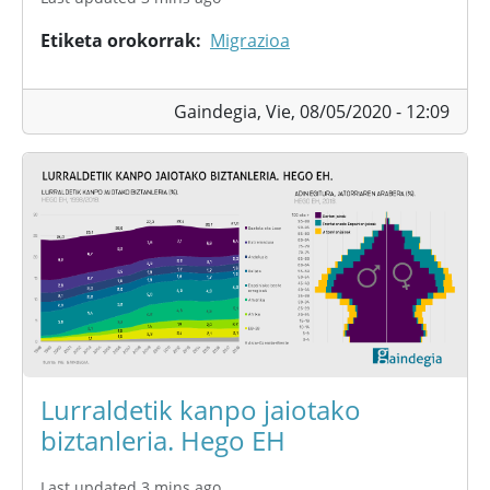
Etiketa orokorrak
Migrazioa
Gaindegia,
Vie, 08/05/2020 - 12:09
Lurraldetik kanpo jaiotako
biztanleria. Hego EH
Last updated 3 mins ago