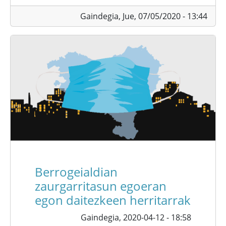
Gaindegia,
Jue, 07/05/2020 - 13:44
Berrogeialdian
zaurgarritasun egoeran
egon daitezkeen herritarrak
Gaindegia,
2020-04-12 - 18:58