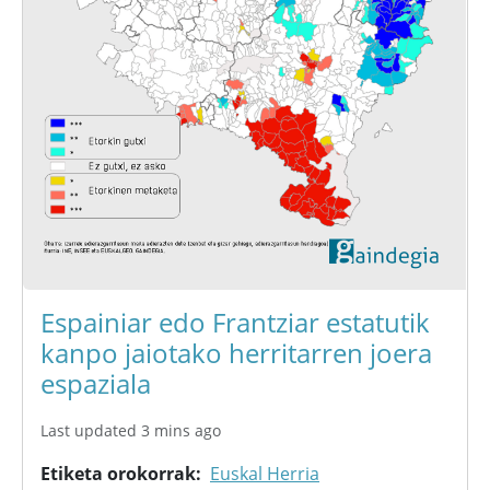
Espainiar edo Frantziar estatutik
kanpo jaiotako herritarren joera
espaziala
Last updated 3 mins ago
Etiketa orokorrak
Euskal Herria