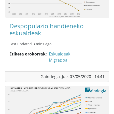
Despopulazio handieneko
eskualdeak
Last updated 3 mins ago
Etiketa orokorrak
Eskualdeak
Migrazioa
Gaindegia,
Jue, 07/05/2020 - 14:41