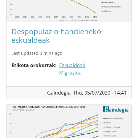
Despopulazio handieneko
eskualdeak
Last updated 3 mins ago
Etiketa orokorrak
Eskualdeak
Migrazioa
Gaindegia,
Thu, 05/07/2020 - 14:41