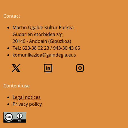
Contact
Martin Ugalde Kultur Parkea
Gudarien etorbidea z/g
20140 - Andoain (Gipuzkoa)
Tel.: 623-38 02 23 / 943-30 43 65
komunikazioa@gaindegia.eus
Content use
Legal notices
Privacy policy