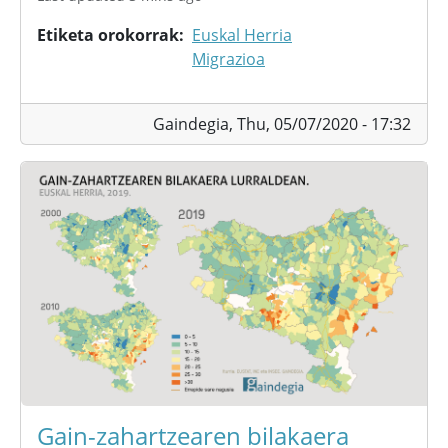
Etiketa orokorrak
Euskal Herria
Migrazioa
Gaindegia,
Thu, 05/07/2020 - 17:32
Gain-zahartzearen bilakaera