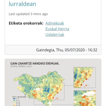
lurraldean
Last updated 3 mins ago
Etiketa orokorrak
Adinekoak
Euskal Herria
Udalerriak
Gaindegia,
Thu, 05/07/2020 - 16:32