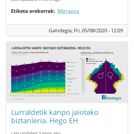
Etiketa orokorrak
Migrazioa
Gaindegia,
Fri, 05/08/2020 - 12:09
Lurraldetik kanpo jaiotako
biztanleria. Hego EH
Last updated 3 mins ago