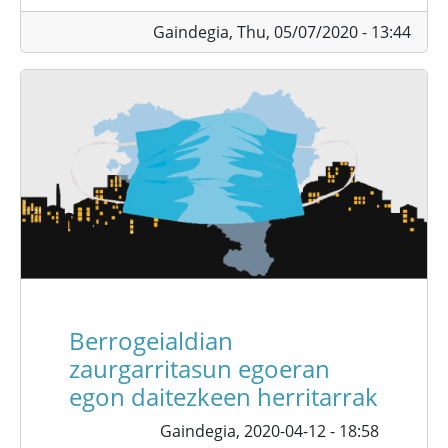
Gaindegia,
Thu, 05/07/2020 - 13:44
Berrogeialdian
zaurgarritasun egoeran
egon daitezkeen herritarrak
Gaindegia,
2020-04-12 - 18:58