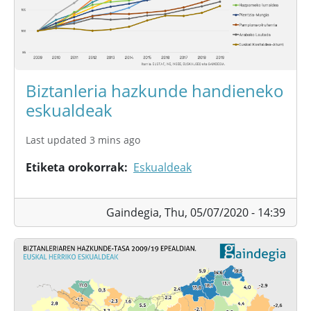
Biztanleria hazkunde handieneko
eskualdeak
Last updated 3 mins ago
Etiketa orokorrak
Eskualdeak
Gaindegia,
Thu, 05/07/2020 - 14:39