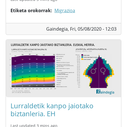
Etiketa orokorrak
Migrazioa
Gaindegia,
Fri, 05/08/2020 - 12:03
Lurraldetik kanpo jaiotako
biztanleria. EH
Last updated 3 mins ago