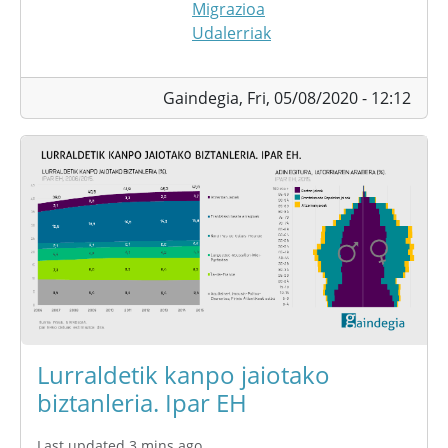
Migrazioa
Udalerriak
Gaindegia,
Fri, 05/08/2020 - 12:12
Lurraldetik kanpo jaiotako
biztanleria. Ipar EH
Last updated 3 mins ago