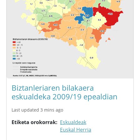
Biztanleriaren bilakaera
eskualdeka 2009/19 epealdian
Last updated 3 mins ago
Etiketa orokorrak
Eskualdeak
Euskal Herria