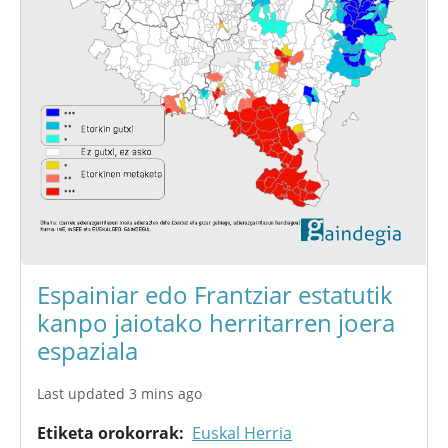
Espainiar edo Frantziar estatutik
kanpo jaiotako herritarren joera
espaziala
Last updated 3 mins ago
Etiketa orokorrak
Euskal Herria