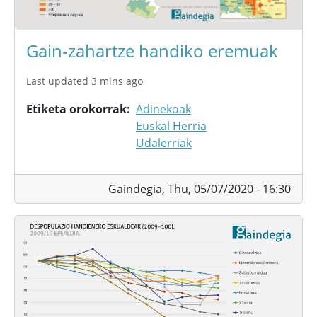
Gain-zahartze handiko eremuak
Last updated 3 mins ago
Etiketa orokorrak
Adinekoak
Euskal Herria
Udalerriak
Gaindegia,
Thu, 05/07/2020 - 16:30