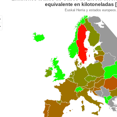
equivalente en kilotoneladas [
of unspecified region with 1 data series.
Euskal Herria y estados europeos
kal Herria y estados europeos. 2022
ew as data table, Emisiones totales de Gases de Efecto Inver