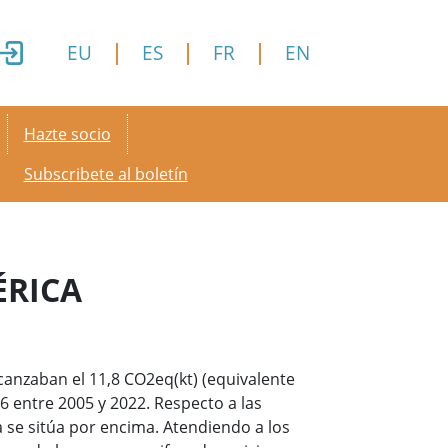
EU
ES
FR
EN
Secondary menu
Hazte socio
Subscribete al boletín
ÉRICA
canzaban el 11,8 CO2eq(kt) (equivalente
6 entre 2005 y 2022. Respecto a las
a se sitúa por encima. Atendiendo a los