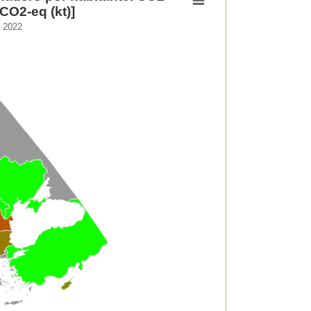
CO2-eq (kt)]
. 2022
nadero por habitante. CO2 equivalente en kilotoneladas [CO2