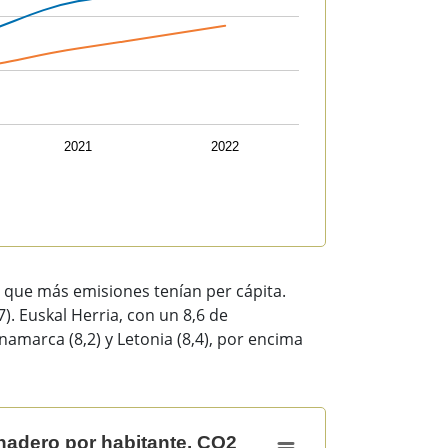
2021
2022
as que más emisiones tenían per cápita.
7). Euskal Herria, con un 8,6 de
amarca (8,2) y Letonia (8,4), por encima
. CO2 equivalente en kilotoneladas [CO2-eq (kt)]
nadero por habitante. CO2