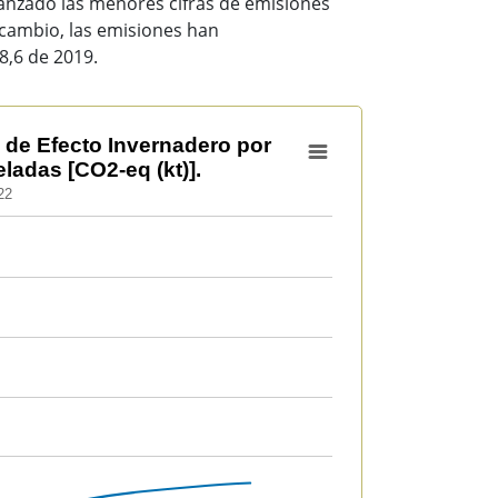
anzado las menores cifras de emisiones
n cambio, las emisiones han
8,6 de 2019.
ro por habitante. CO2 equivalente en kilotoneladas [CO2-eq 
 de Efecto Invernadero por
ladas [CO2-eq (kt)].
22
s de Efecto Invernadero por habitante. CO2 equivalente en k
o 11.7730340297106.