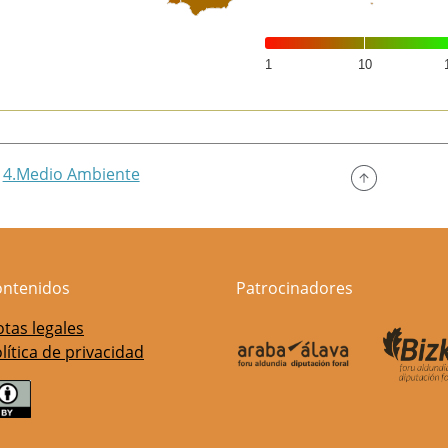
1
10
of interactive chart.
4.Medio Ambiente
ontenidos
Patrocinadores
tas legales
lítica de privacidad