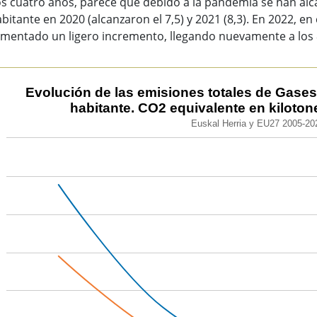
os cuatro años, parece que debido a la pandemia se han alc
bitante en 2020 (alcanzaron el 7,5) y 2021 (8,3). En 2022, e
imentado un ligero incremento, llegando nuevamente a los 
lución de las emisiones totales de Gases de Efecto Invernade
Evolución de las emisiones totales de Gases
habitante. CO2 equivalente en kilotone
 chart with 2 lines.
Euskal Herria y EU27 2005-20
kal Herria y EU27 2005-2022
ew as data table, Evolución de las emisiones totales de Gase
chart has 1 X axis displaying categories.
 chart has 1 Y axis displaying values. Data ranges from 7 t