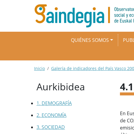
Pasar al contenido principal
Navegación principal
QUIÉNES SOMOS
PUBL
Ruta de navegación
Inicio
Galería de indicadores del País Vasco 200
Aurkibidea
4.
1. DEMOGRAFÍA
En Eus
2. ECONOMÍA
de CO2
3. SOCIEDAD
emisio