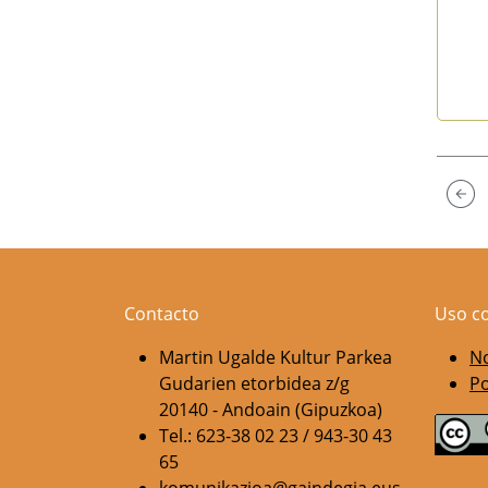
End 
Contacto
Uso c
Martin Ugalde Kultur Parkea
No
Gudarien etorbidea z/g
Po
20140 - Andoain (Gipuzkoa)
Tel.: 623-38 02 23 / 943-30 43
65