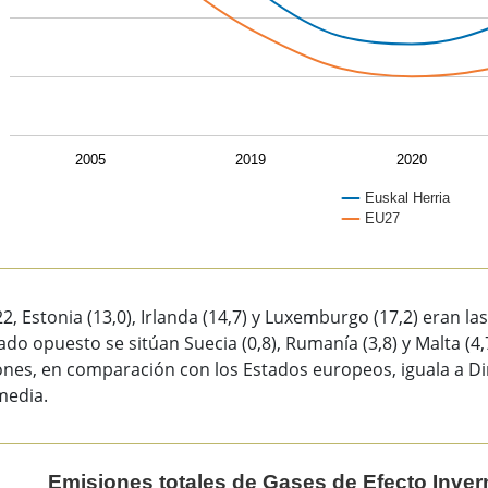
2005
2019
2020
Euskal Herria
EU27
of interactive chart.
2, Estonia (13,0), Irlanda (14,7) y Luxemburgo (17,2) eran l
lado opuesto se sitúan Suecia (0,8), Rumanía (3,8) y Malta (4,
nes, en comparación con los Estados europeos, iguala a Din
media.
siones totales de Gases de Efecto Invernadero por habitante
Emisiones totales de Gases de Efecto Inver