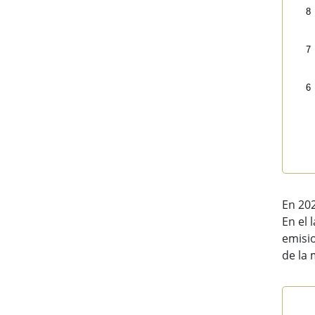
8
7
6
End 
En 202
En el 
emisio
de la 
Emi