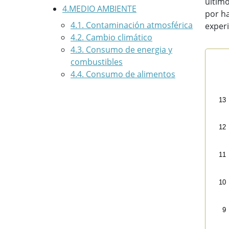
últim
4.MEDIO AMBIENTE
por ha
4.1. Contaminación atmosférica
exper
4.2. Cambio climático
4.3. Consumo de energia y
combustibles
Evo
4.4. Consumo de alimentos
Line
Eus
13
Vi
The 
12
The
11
10
9