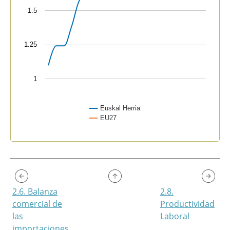
1.5
1.25
1
Euskal Herria
EU27
End of interactive chart.
2.6. Balanza
2.8.
comercial de
Productividad
las
Laboral
importaciones