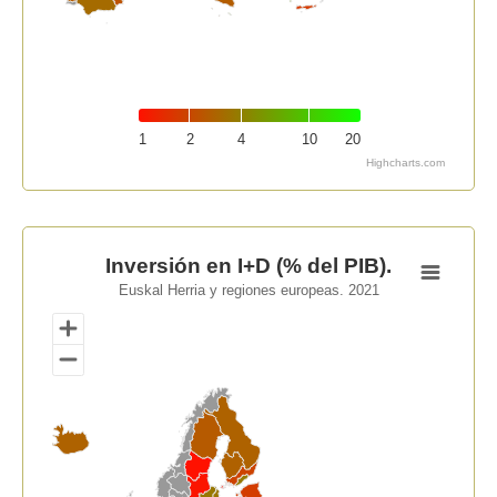
1
2
4
10
20
Highcharts.com
End of interactive chart.
Inversión en I+D (% del PIB).
Inversión en I+D (% del PIB).
Euskal Herria y regiones europeas. 2021
Map of unspecified region with 1 data series.
Euskal Herria y regiones europeas. 2021
View as data table, Inversión en I+D (% del PIB).