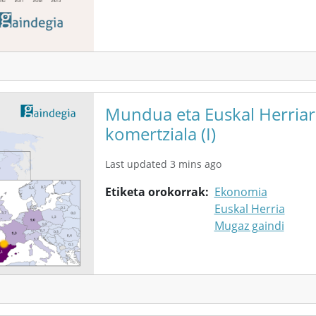
Mundua eta Euskal Herria
komertziala (I)
Last updated 3 mins ago
Etiketa orokorrak
Ekonomia
Euskal Herria
Mugaz gaindi