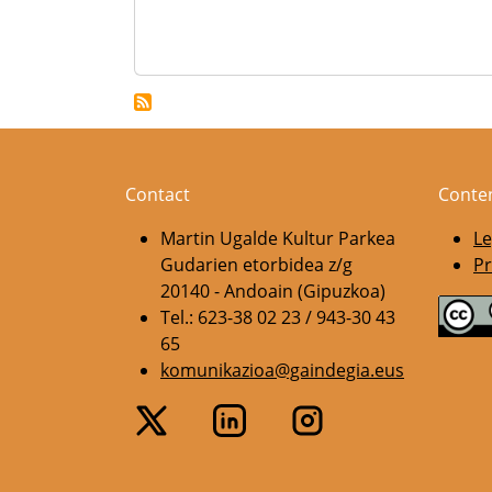
Contact
Conte
Martin Ugalde Kultur Parkea
Le
Gudarien etorbidea z/g
Pr
20140 - Andoain (Gipuzkoa)
Tel.: 623-38 02 23 / 943-30 43
65
komunikazioa@gaindegia.eus