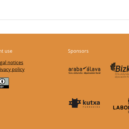
nt use
Sponsors
gal notices
ivacy policy