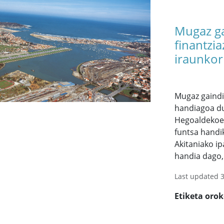
Mugaz ga
finantzia
iraunkor
Mugaz gaindi
handiagoa du
Hegoaldekoek
funtsa handi
Akitaniako ip
handia dago, 
Last updated 
Etiketa oro