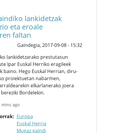
indiko lankidetzak
zio eta eroale
ren faltan
Gaindegia,
2017-09-08 - 15:32
ko lankidetzarako prestutasun
te Ipar Euskal Herriko eragileek
 baino. Hego Euskal Herrian, diru-
ko proiektuetan nabarmen,
arraldearekin elkarlanerako joera
bereziki Bordelekin.
3 mins ago
korrak
Europa
Euskal Herria
Mugaz gaindi