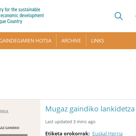
GAINDEGIAREN HOTSA
ARCHIVE
LINKS
Mugaz gaindiko lankidetza
Last updated 3 mins ago
Etiketa orokorrak
Euskal Herria