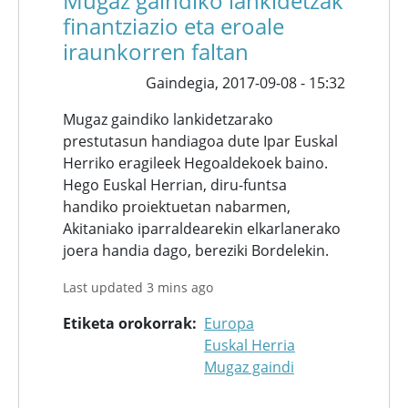
Mugaz gaindiko lankidetzak
finantziazio eta eroale
iraunkorren faltan
Gaindegia,
2017-09-08 - 15:32
Mugaz gaindiko lankidetzarako
prestutasun handiagoa dute Ipar Euskal
Herriko eragileek Hegoaldekoek baino.
Hego Euskal Herrian, diru-funtsa
handiko proiektuetan nabarmen,
Akitaniako iparraldearekin elkarlanerako
joera handia dago, bereziki Bordelekin.
Last updated 3 mins ago
Etiketa orokorrak
Europa
Euskal Herria
Mugaz gaindi