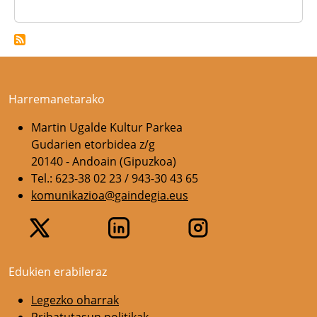
Harremanetarako
Martin Ugalde Kultur Parkea
Gudarien etorbidea z/g
20140 - Andoain (Gipuzkoa)
Tel.: 623-38 02 23 / 943-30 43 65
komunikazioa@gaindegia.eus
Edukien erabileraz
Legezko oharrak