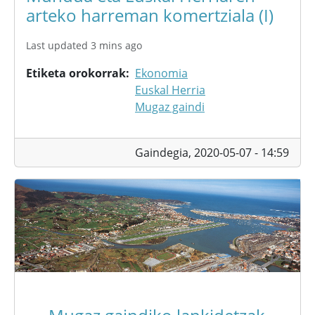
arteko harreman komertziala (I)
Last updated 3 mins ago
Etiketa orokorrak
Ekonomia
Euskal Herria
Mugaz gaindi
Gaindegia,
2020-05-07 - 14:59