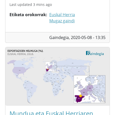
Last updated 3 mins ago
Etiketa orokorrak
Euskal Herria
Mugaz gaindi
Gaindegia,
2020-05-08 - 13:35
Mundua eta Euskal Herriaren