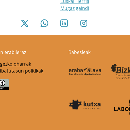
Euskal Herria
Mugaz gaindi
n erabileraz
Babesleak
gezko oharrak
ibatutasun politikak