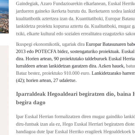
Gaindegiak, Azaro Fundazioarekin elkarlanean, Euskal Herriko 
jardueren gaineko ikerketa burutu du. Ikerketaren xedea lankid
kualitatibotik aztertzea izan da. Kuantitatiboki, Europar Bata
lankidetza proiektu kopurua aztertu da. Kualitatiboki, mugaz ga
txiki, elkarte kultural edo sozialen errealitatea ezagutzeko sak
Ikuspegi ekonomikotik, ugariak dira
Europar Batasunaren ba
2013 edo POTECFA bidez, sostengaturiko proiektuak. Euskal lu
dira. Horien artean, 90 proiektutako taldeburuek Euskal Herria
lurraldeen artean lankidetzan garatzen dira. Azken hauek,
batur
Bataz bestez, proiektuko 910.000 euro.
Lankidetzarako harrema
(42); horien artean, 27 udaletxe.
Iparraldeak Hegoaldeari begiratzen dio, baina 
begira dago
Ipar Euskal Herrian formalizatzen diren mugaz gaindiko lanki
diru-funtsak izan ala ez, Hego Euskal Herriari begiratzen diot
handiagoa dute Ipar Euskal Herriko eragileek Hegoaldekoek b