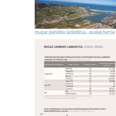
mugaz gaindiko lankidetza - euskal herria