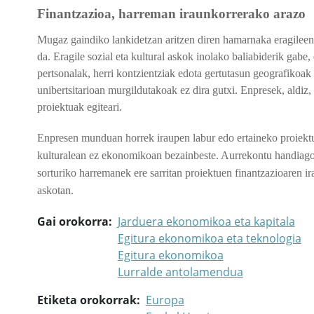
Finantzazioa, harreman iraunkorrerako arazo
Mugaz gaindiko lankidetzan aritzen diren hamarnaka eragileentz
da. Eragile sozial eta kultural askok inolako baliabiderik gabe,
pertsonalak, herri kontzientziak edota gertutasun geografikoak 
unibertsitarioan murgildutakoak ez dira gutxi.
Enpresek, aldiz,
proiektuak egiteari.
Enpresen munduan horrek iraupen labur edo ertaineko proiektua
kulturalean ez ekonomikoan bezainbeste. Aurrekontu handiago
sorturiko harremanek ere sarritan proiektuen finantzazioaren i
askotan.
Gai orokorra
Jarduera ekonomikoa eta kapitala
Egitura ekonomikoa eta teknologia
Egitura ekonomikoa
Lurralde antolamendua
Etiketa orokorrak
Europa