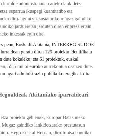
lurralde administrazioen arteko lankidetza
etza esparrua ikuspegi kuantitatibo eta
suneko diru-laguntzaz sustaturiko mugaz gaindiko
indiko jardueretan jarduten diren enpresa ertain-
oneko inkestak egin dira.
bes pean, Euskadi-Akitania, INTERREG SUDOE
rraldean garatu diren 129 proiektu identifikatu
n dute kokaleku, eta 61 proiektuk, euskal
an, 55,5 milioi
euro
ko aurrekontua osatzen dute.
n ugari administrazio publikoko eragileak dira
Hegoaldeak Akitaniako iparraldeari
detza proiektu gehienak, Europar Batasuneko
e. Mugaz gaindiko lankidetzarako prestutasun
aino. Hego Euskal Herrian, diru-funtsa handiko