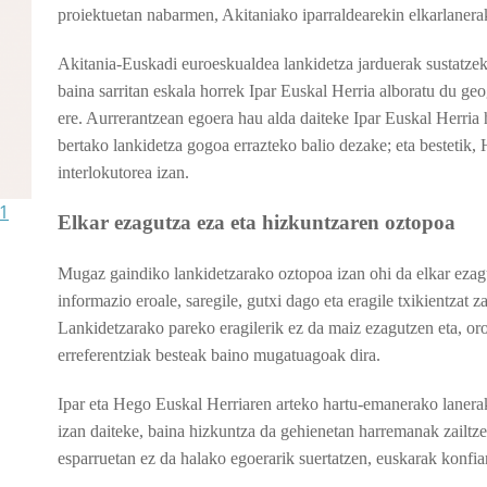
proiektuetan nabarmen, Akitaniako iparraldearekin elkarlanera
Akitania-Euskadi euroeskualdea lankidetza jarduerak sustatzek
baina sarritan eskala horrek Ipar Euskal Herria alboratu du ge
ere. Aurrerantzean egoera hau alda daiteke Ipar Euskal Herria he
bertako lankidetza gogoa errazteko balio dezake; eta bestetik
interlokutorea izan.
 1
Elkar ezagutza eza eta hizkuntzaren oztopoa
Mugaz gaindiko lankidetzarako oztopoa izan ohi da elkar ezag
informazio eroale, saregile, gutxi dago eta eragile txikientzat z
Lankidetzarako pareko eragilerik ez da maiz ezagutzen eta, oro
erreferentziak besteak baino mugatuagoak dira.
Ipar eta Hego Euskal Herriaren arteko hartu-emanerako lanerak
izan daiteke, baina hizkuntza da gehienetan harremanak zailtz
esparruetan ez da halako egoerarik suertatzen, euskarak konfia