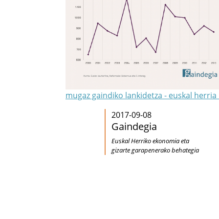
mugaz gaindiko lankidetza - euskal herria
2017-09-08
Gaindegia
Euskal Herriko ekonomia eta
gizarte garapenerako behategia