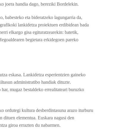
ko joera handia dago, bereziki Bordelekin.
o, babesteko eta bideratzeko lagungarria da,
ografikoki lankidetza proiektuen erdibidean bada
rri elkargo gisa egituratzearekin: batetik,
, Hegoaldearen begietara erkidegoen pareko
utza eskasa. Lankidetza esperientzien gaineko
ailtasun administratibo handiak dituzte.
 har, mugaz bestaldeko errealitateari buruzko
o ordutegi kultura desberdintasuna arazo iturburu
en dituen elementua. Euskara nagusi den
ntza giroa errazten du nabarmen.