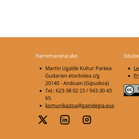
Harremanetarako
Edukie
Martin Ugalde Kultur Parkea
Le
Gudarien etorbidea z/g
Pr
20140 - Andoain (Gipuzkoa)
Tel.: 623-38 02 23 / 943-30 43
65
komunikazioa@gaindegia.eus