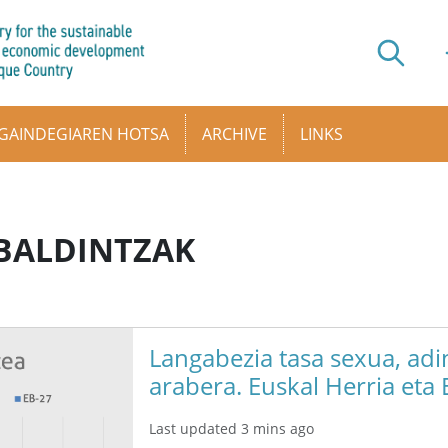
GAINDEGIAREN HOTSA
ARCHIVE
LINKS
-BALDINTZAK
Langabezia tasa sexua, adi
arabera. Euskal Herria eta
Last updated 3 mins ago