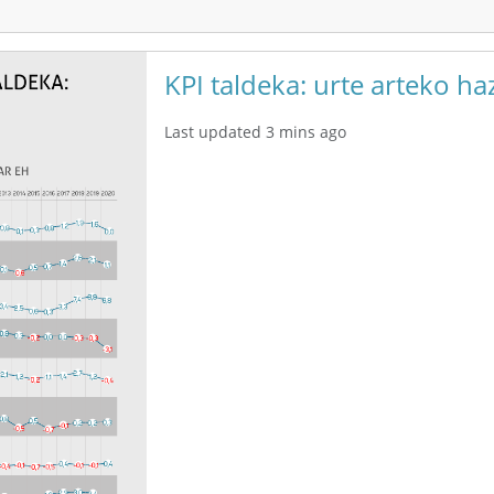
KPI taldeka: urte arteko ha
Last updated 3 mins ago