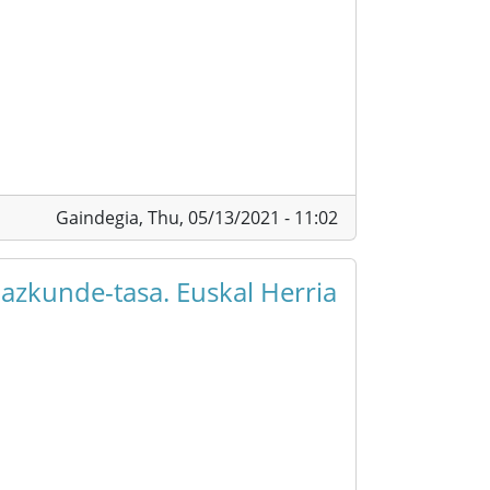
Gaindegia,
Thu, 05/13/2021 - 11:02
hazkunde-tasa. Euskal Herria