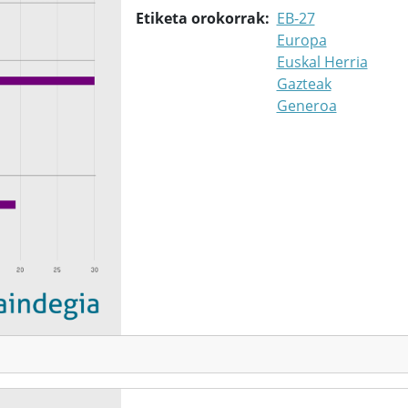
Etiketa orokorrak
EB-27
Europa
Euskal Herria
Gazteak
Generoa