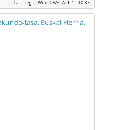
Gaindegia,
Wed, 03/31/2021 - 10:33
zkunde-tasa. Euskal Herria.