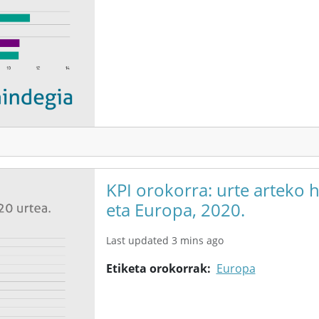
KPI orokorra: urte arteko 
eta Europa, 2020.
Last updated 3 mins ago
Etiketa orokorrak
Europa