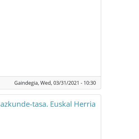
Gaindegia,
Wed, 03/31/2021 - 10:30
hazkunde-tasa. Euskal Herria