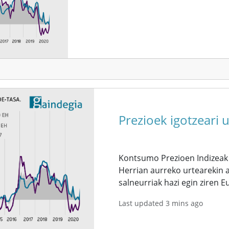
Prezioek igotzeari 
Kontsumo Prezioen Indizeak 
Herrian aurreko urtearekin al
salneurriak hazi egin ziren 
Last updated 3 mins ago