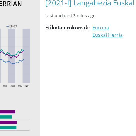
[2021-I] Langabezia Euskal
Last updated 3 mins ago
Etiketa orokorrak
Europa
Euskal Herria