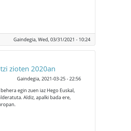
Gaindegia,
Wed, 03/31/2021 - 10:24
utzi zioten 2020an
Gaindegia,
2021-03-25 - 22:56
behera egin zuen iaz Hego Euskal,
deratuta. Aldiz, apalki bada ere,
Europan.