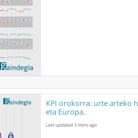
KPI orokorra: urte arteko 
eta Europa.
Last updated 3 mins ago