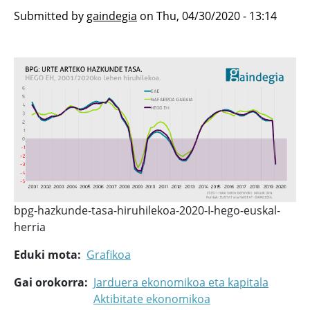
Submitted by
gaindegia
on
Thu, 04/30/2020 - 13:14
bpg-hazkunde-tasa-hiruhilekoa-2020-I-hego-euskal-
herria
Eduki mota
Grafikoa
Gai orokorra
Jarduera ekonomikoa eta kapitala
Aktibitate ekonomikoa