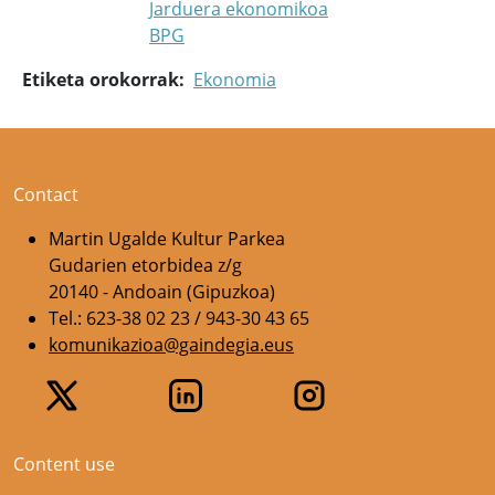
Jarduera ekonomikoa
BPG
Etiketa orokorrak
Ekonomia
Contact
Martin Ugalde Kultur Parkea
Gudarien etorbidea z/g
20140 - Andoain (Gipuzkoa)
Tel.: 623-38 02 23 / 943-30 43 65
komunikazioa@gaindegia.eus
Content use